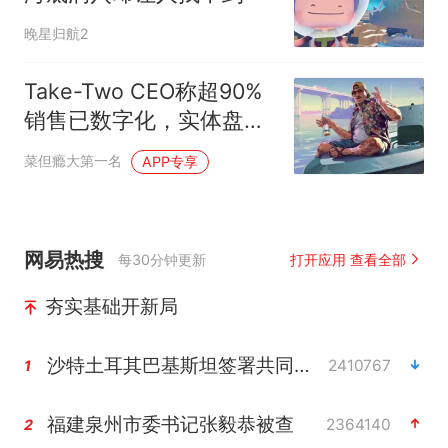
晚星归航2
Take-Two CEO称超90%
销售已数字化，实体盘对
GTA6“没意义”但不会弃用
菜但瘾大第一名
APP专享
网易热搜
每30分钟更新
打开应用 查看全部
夯实基础开新局
沙特土耳其巴基斯坦签署共同防务协议
2410767
1
福建泉州市委书记张毅恭被查
2364140
2