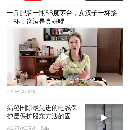
一斤肥肠一瓶53度茅台，女汉子一杯接
一杯，这酒是真好喝
折纸姬
27跟贴
揭秘国际最先进的电线保
护层保护股东方法的固定
原理！
改进型Ye三号机
1跟贴