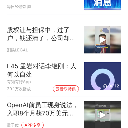
叠加政策调整挤压盈利空
每日经济新闻
间
股权让与担保中，过了
户，钱还清了，公司却没
了？
劉揚LEGAL
E45 孟岩对话李继刚：人
何以自处
有知有行App
00:12
30.1万次播放
云音乐特供
OpenAI前员工现身说法，
入职8个月获70万美元股
权却劝老同事尽快套现
量子位
APP专享