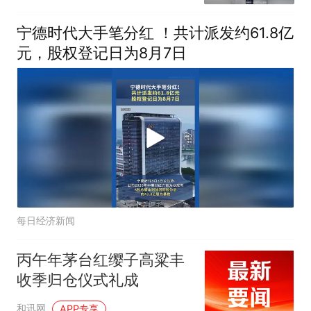
宁德时代大手笔分红 ！共计派发约61.8亿
元，股权登记日为8月7日
每日经济新闻
丙午年茅台红缨子高粱丰
收季归仓仪式礼成
和讯网
APP专享