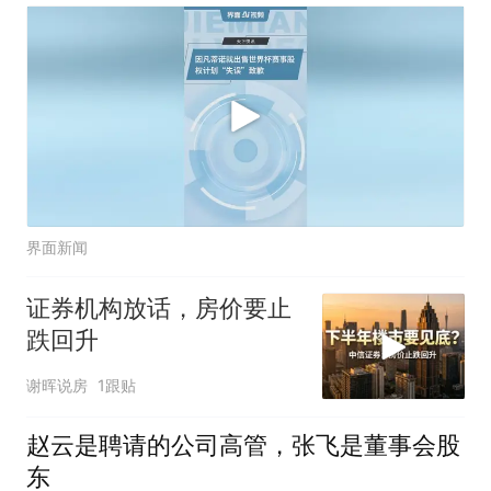
界面新闻
证券机构放话，房价要止
跌回升
谢晖说房
1跟贴
赵云是聘请的公司高管，张飞是董事会股
东