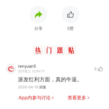
分享
5赞
renyuan5
那个在床头放菜刀的女孩，
热
3
贵州遵义
红米K70
因老师一句“跟我回家”改写了
派发红利方面，真的牛逼。
人生
费大厨“全国小炒肉大王”称
新
号，仅凭视频评出？中国烹饪
2026-04-16
回复
协会回应
美国渔民钓获鲨鱼徒手将其拽
App内参与讨论
查看更多
回大海 目击者直呼震惊 （视频
来源：参考消息）
笔试第一被第二名传话劝弃考