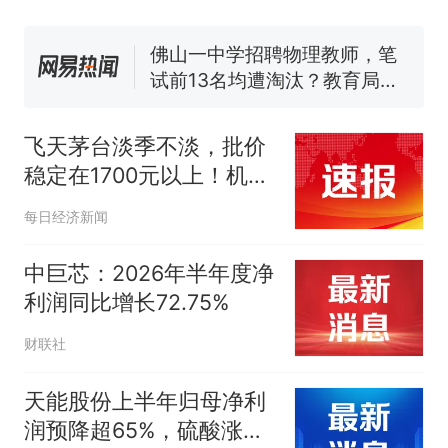
官方通报
佛山一中学招聘物理教师，笔
试前13名均遭淘汰？教育局：
已叫停招聘，成立调查组全面
台风"白海豚"中心附近最大风
核查
力已达15级 最新研判
飞天茅台淡季不淡，批价
那个在床头放菜刀的女孩，
热
稳定在1700元以上！机构
因老师一句“跟我回家”改写了
预计贵州茅台Q2收入同比
人生
每日经济新闻
微增
中巨芯：2026年半年度净
利润同比增长72.75%
财联社
天能股份上半年归母净利
润预降超65%，硫酸涨价