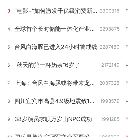
“电影+”如何激发千亿级消费新活力？
2300316
3
全球首个长时储能一体化产业园量产
2298875
4
台风白海豚已进入24小时警戒线
2287480
5
“秋天的第一杯奶茶”6岁了
2172149
6
上海：台风白海豚或将带来龙卷风
2037328
7
四川宜宾市高县4.9级地震致1人死亡
1993579
8
38岁演员求职万岁山NPC成功
1991285
9
国乒男单横滨冠军赛全军覆没