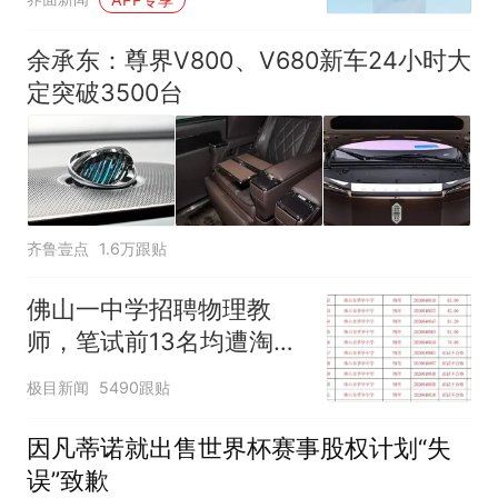
余承东：尊界V800、V680新车24小时大
定突破3500台
齐鲁壹点
1.6万跟贴
佛山一中学招聘物理教
师，笔试前13名均遭淘
汰？教育局：已叫停招
极目新闻
5490跟贴
聘，成立调查组全面核查
因凡蒂诺就出售世界杯赛事股权计划“失
误”致歉