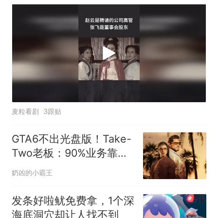
麦粒看剧
3跟贴
GTA6不出光盘版！Take-
Two老板：90%业务靠数
字下载，光盘对玩家没意
奶凶的小霸王
义
发条好啦鱿免费拿，1个深
海底洞穴却让人找不到