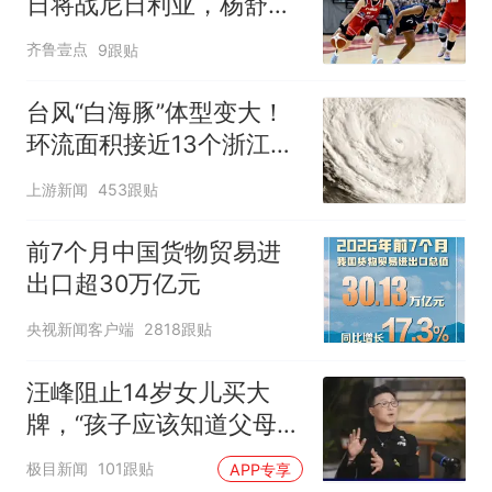
日将战尼日利亚，杨舒予
有望出战
齐鲁壹点
9跟贴
台风“白海豚”体型变大！
环流面积接近13个浙江那
么大
上游新闻
453跟贴
前7个月中国货物贸易进
出口超30万亿元
央视新闻客户端
2818跟贴
汪峰阻止14岁女儿买大
牌，“孩子应该知道父母的
不易”，称自己买衣服80%
极目新闻
101跟贴
APP专享
都在淘宝