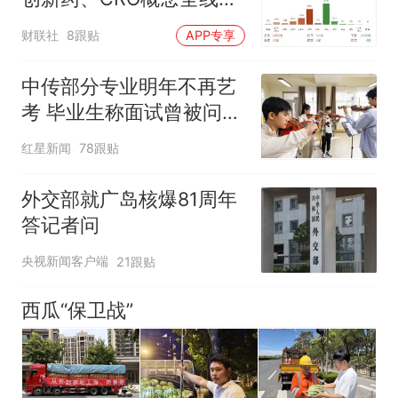
强
财联社
8跟贴
APP专享
中传部分专业明年不再艺
考 毕业生称面试曾被问
“如何策划晚会” 专家：遏
红星新闻
78跟贴
制“艺考捷径化”
外交部就广岛核爆81周年
答记者问
央视新闻客户端
21跟贴
西瓜“保卫战”