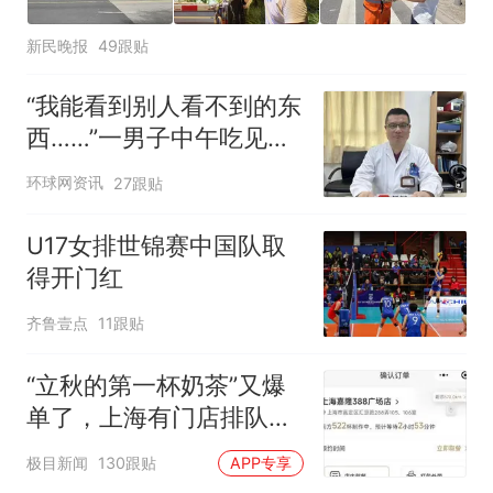
新民晚报
49跟贴
“我能看到别人看不到的东
西……”一男子中午吃见手
青没事，晚上再吃却出现
环球网资讯
27跟贴
幻觉被紧急送医！
U17女排世锦赛中国队取
得开门红
齐鲁壹点
11跟贴
“立秋的第一杯奶茶”又爆
单了，上海有门店排队超
500杯，店员：今天奶茶
极目新闻
130跟贴
APP专享
店都很忙，要等2个多小