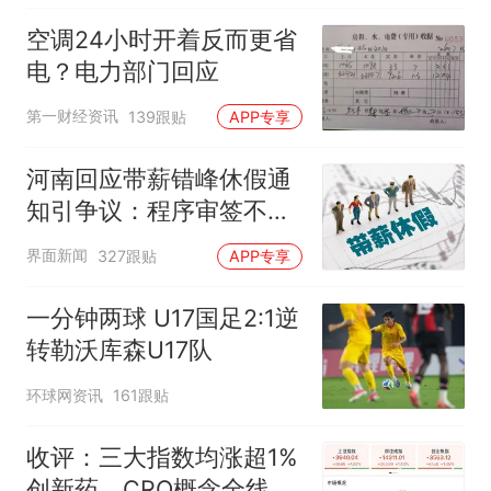
空调24小时开着反而更省
电？电力部门回应
第一财经资讯
139跟贴
APP专享
河南回应带薪错峰休假通
知引争议：程序审签不规
范，待修改后予以印发
界面新闻
327跟贴
APP专享
一分钟两球 U17国足2:1逆
转勒沃库森U17队
环球网资讯
161跟贴
收评：三大指数均涨超1%
创新药、CRO概念全线走