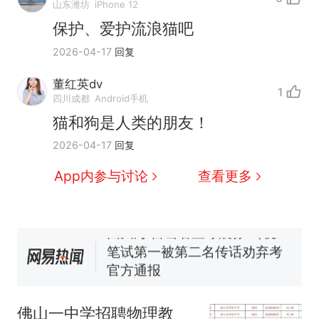
山东潍坊
iPhone 12
保护、爱护流浪猫吧
2026-04-17
回复
那个在床头放菜刀的女孩，
热
因老师一句“跟我回家”改写了
董红英dv
人生
1
制裁瓜子饺子，美国怕什
新
四川成都
Android手机
么？
猫和狗是人类的朋友！
费大厨“全国小炒肉大王”称
2026-04-17
回复
号，仅凭视频评出？中国烹饪
协会回应
男子上山采菌偶然发现鸡枞菌
App内参与讨论
查看更多
窝，原地守1天等它长大：挖了
140多朵
美国渔民钓获鲨鱼徒手将其拽
回大海 目击者直呼震惊 （视频
来源：参考消息）
笔试第一被第二名传话劝弃考
官方通报
那个在床头放菜刀的女孩，
热
因老师一句“跟我回家”改写了
佛山一中学招聘物理教