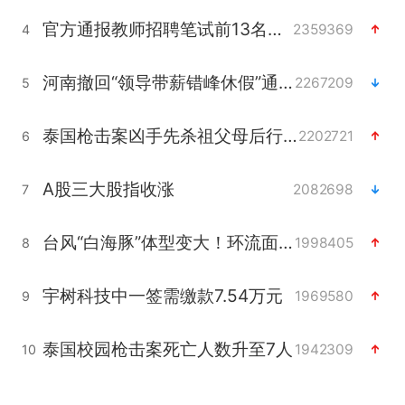
官方通报教师招聘笔试前13名被淘汰
2359369
4
河南撤回“领导带薪错峰休假”通知
2267209
5
泰国枪击案凶手先杀祖父母后行凶
2202721
6
A股三大股指收涨
2082698
7
台风“白海豚”体型变大！环流面积接近13个浙江那么大
1998405
8
宇树科技中一签需缴款7.54万元
1969580
9
泰国校园枪击案死亡人数升至7人
1942309
10