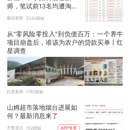
人生
师，笔试前13名均遭淘
汰？教育局：已叫停招
极目新闻
2242跟贴
聘，成立调查组全面核查
从“零风险零投入”到负债百万：一个养牛
项目崩盘后，谁该为农户的贷款买单丨红
星调查
红星新闻
1762跟贴
山姆超市落地烟台进展如
何？最新消息来了
齐鲁壹点
152跟贴
APP专享