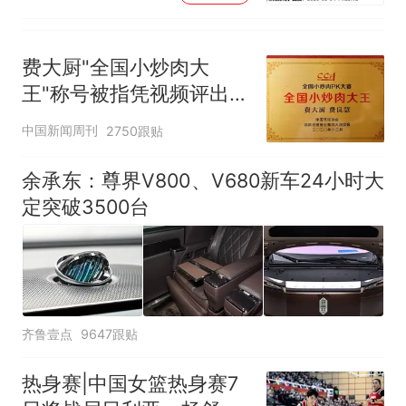
费大厨"全国小炒肉大
王"称号被指凭视频评出
官方回应
中国新闻周刊
2750跟贴
余承东：尊界V800、V680新车24小时大
定突破3500台
齐鲁壹点
9647跟贴
热身赛|中国女篮热身赛7