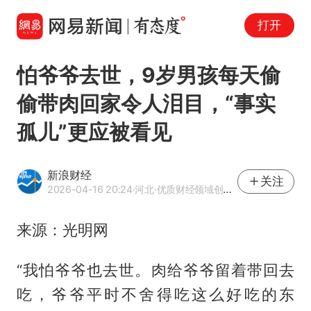
打开
怕爷爷去世，9岁男孩每天偷
偷带肉回家令人泪目，“事实
孤儿”更应被看见
新浪财经
关注
2026-04-16 20:24
·河北
·优质财经领域创作者
来源：光明网
“我怕爷爷也去世。肉给爷爷留着带回去
吃，爷爷平时不舍得吃这么好吃的东