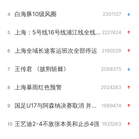
白海豚10级风圈
2301127
4
上海：5号线16号线浦江线全线停运
2227424
5
上海全域长途客运班次全部停运
2190229
6
王传君 《披荆斩棘》
2088375
7
上海暴雨红色预警
2024283
8
国足U17与阿森纳决赛取消 并列冠军
1989474
9
王艺迪2-4不敌张本美和止步4强
1925263
10