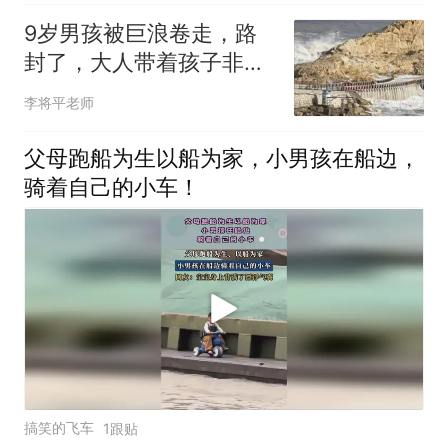
9岁男孩被巨浪卷走，路
封了，大人带着孩子非要
翻进去，谁该负责
李将平老师
父母跑船为生以船为家，小男孩在船边，
骑着自己的小车！
搞笑的飞车
1跟贴