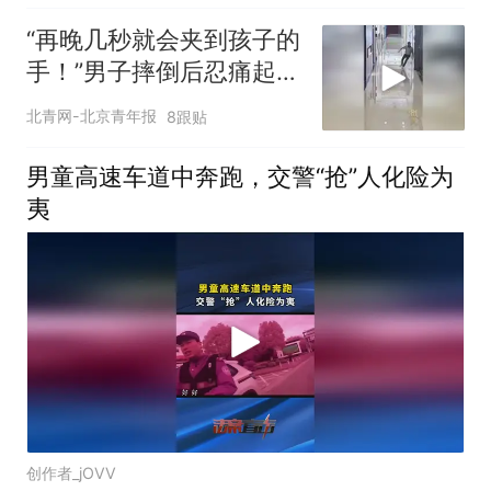
“再晚几秒就会夹到孩子的
手！”男子摔倒后忍痛起
身，狂奔救下6岁男童
北青网-北京青年报
8跟贴
（人民日报）
男童高速车道中奔跑，交警“抢”人化险为
夷
创作者_jOVV