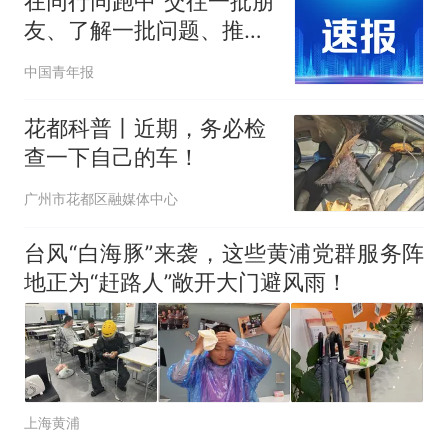
在同行同跑中“交往一批朋
友、了解一批问题、推出
一批举措” 湖北宜昌团干
中国青年报
部夏日跑单记
花都科普丨近期，务必检
查一下自己的车！
广州市花都区融媒体中心
台风“白海豚”来袭，这些黄浦党群服务阵
地正为“赶路人”敞开大门避风雨！
上海黄浦