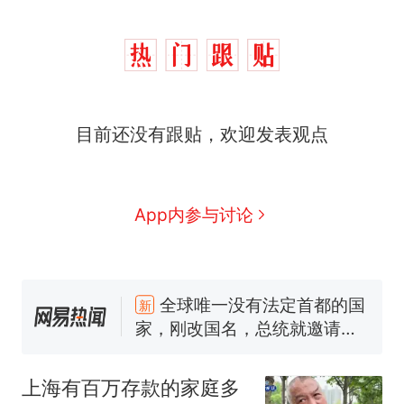
目前还没有跟贴，欢迎发表观点
App内参与讨论
十多万人报名的考试，成绩
热
全部作废，公平么？
全球唯一没有法定首都的国
新
家，刚改国名，总统就邀请中
国大使骑行绕了几乎整个国境
搬家报价570元，搬到楼下交
线一圈，还曾两次到中国寻根
5060元才肯搬上楼！女子傻眼
上海有百万存款的家庭多
了……
视频丨只要一枚命中就能让航