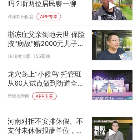
吗？听两位居民聊一聊
母瘫痪 轰-6J实力有多强？
空调24小时开着反而更省电？
洋洋欢乐配音
APP专享
电力部门回应
佛山一中学招聘物理教师，笔
渐冻症父亲倒地去世 保险
试前13名均遭淘汰？教育局：
按"病故"赔2000元儿子不
已叫停招聘，成立调查组全面
十多万人报名的考试，成绩
热
同意
1818黄金眼
核查
155跟贴
全部作废，公平么？
龙穴岛上“小候鸟”托管班
从60人试点做到街道全覆
盖
新快报新闻
APP专享
河南对拒不安排休假、不
支付未休假报酬单位，快
速立案、限期整改