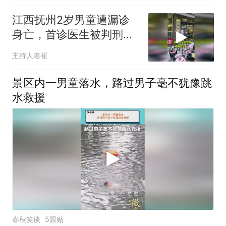
江西抚州2岁男童遭漏诊
身亡，首诊医生被判刑一
年
主持人老崔
景区内一男童落水，路过男子毫不犹豫跳
水救援
春秋笑谈
5跟贴