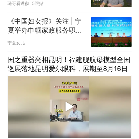
璐哥看透彻
5跟贴
《中国妇女报》关注 | 宁
夏举办巾帼家政服务职业
技能大赛
宁夏女儿
国之重器亮相昆明！福建舰航母模型全国
巡展落地昆明爱尔眼科，展期至8月16日