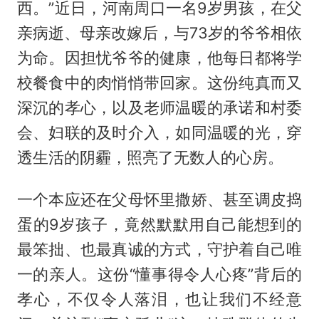
西。”近日，河南周口一名9岁男孩，在父
亲病逝、母亲改嫁后，与73岁的爷爷相依
为命。因担忧爷爷的健康，他每日都将学
校餐食中的肉悄悄带回家。这份纯真而又
深沉的孝心，以及老师温暖的承诺和村委
会、妇联的及时介入，如同温暖的光，穿
透生活的阴霾，照亮了无数人的心房。
一个本应还在父母怀里撒娇、甚至调皮捣
蛋的9岁孩子，竟然默默用自己能想到的
最笨拙、也最真诚的方式，守护着自己唯
一的亲人。这份“懂事得令人心疼”背后的
孝心，不仅令人落泪，也让我们不经意