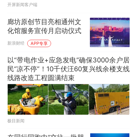
开屏新闻客户端
廊坊原创节目亮相通州文
化馆服务宣传月启动仪式
新浪财经
APP专享
以“带电作业+应急发电”确保3000余户居
民“凉不停”！10千伏汪60复兴线余楼支线
线路改造工程圆满结束
极目新闻