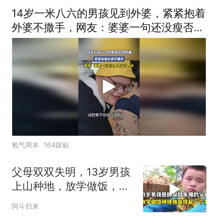
14岁一米八六的男孩见到外婆，紧紧抱着
外婆不撒手，网友：婆婆一句还没瘦否定
了所有
氧气周末
164跟贴
父母双双失明，13岁男孩
上山种地，放学做饭，独
自撑起一个家！
阿斗归来