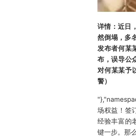
详情：近日
然倒塌，多
发布者何某
布，误导公
对何某某予
警）
"},"namesp
场权益！签
经验丰富的
键一步。那