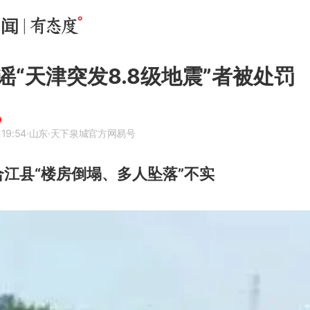
谣“天津突发8.8级地震”者被处罚
 19:54
·山东
·天下泉城官方网易号
江县“楼房倒塌、多人坠落”不实