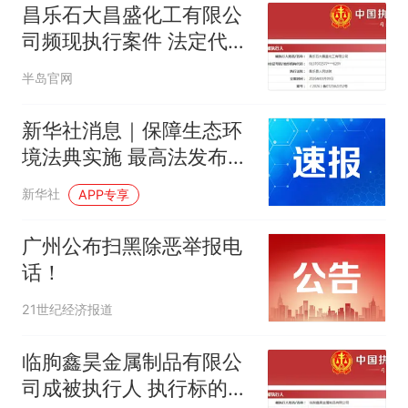
昌乐石大昌盛化工有限公
司频现执行案件 法定代表
人多次被限高
半岛官网
新华社消息｜保障生态环
境法典实施 最高法发布首
个配套司法解释
新华社
APP专享
广州公布扫黑除恶举报电
话！
21世纪经济报道
临朐鑫昊金属制品有限公
司成被执行人 执行标的