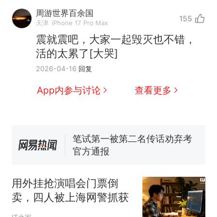
周游世界百余国
155
天津
iPhone 17 Pro Max
西班牙飞地休达边境，摩洛
热
震就震吧，大家一起毁灭也不错，
哥士兵搬起大石块投向移民引
活的太累了[大哭]
争议，此前一天内数万人从摩
费大厨“全国小炒肉大王”称
新
2026-04-16
回复
洛哥涌入西班牙
号，仅凭视频评出？中国烹饪
协会回应
男子上山采菌偶然发现鸡枞菌
App内参与讨论
查看更多
窝，原地守1天等它长大：挖了
140多朵
美国一场追捕行动中，一男子
在车辆行驶中爬上车顶跳舞。
（新京报）
笔试第一被第二名传话劝弃考
官方通报
美国渔民钓获鲨鱼徒手将其拽
回大海 目击者直呼震惊 （视频
用外挂抢演唱会门票倒
来源：参考消息）
西班牙飞地休达边境，摩洛
热
卖，四人被上海网警抓获
哥士兵搬起大石块投向移民引
争议，此前一天内数万人从摩