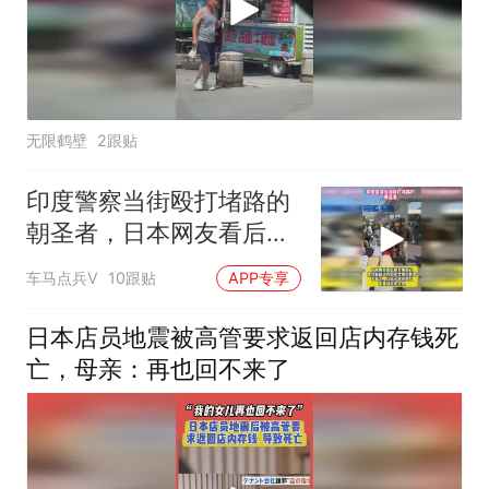
无限鹤壁
2跟贴
印度警察当街殴打堵路的
朝圣者，日本网友看后却
羡慕不已
车马点兵V
10跟贴
APP专享
日本店员地震被高管要求返回店内存钱死
亡，母亲：再也回不来了