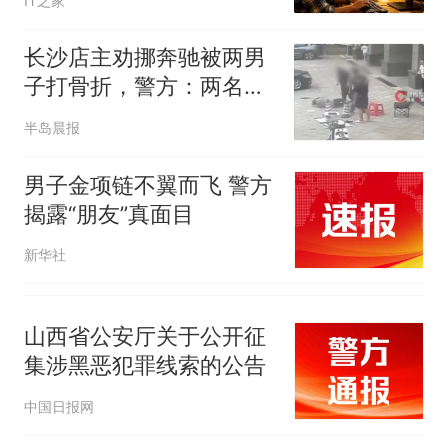
IT之家
洛哥涌入西班牙
长沙店主劝挪奔驰被两男
子打骨折，警方：两名嫌
疑人已被刑拘
半岛晨报
男子金项链不翼而飞 警方
揭露“朋友”真面目
新华社
山西省公安厅关于公开征
集涉黑恶犯罪线索的公告
中国日报网