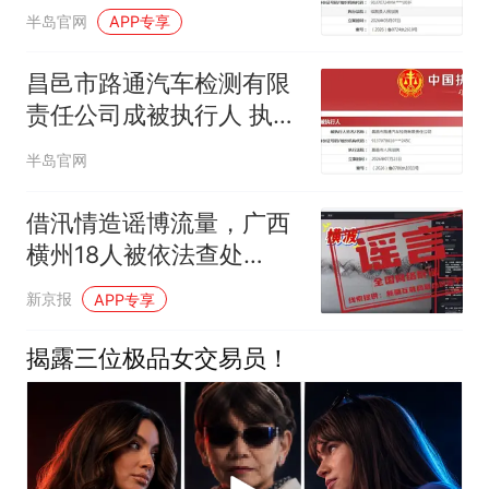
432170元
半岛官网
APP专享
昌邑市路通汽车检测有限
责任公司成被执行人 执行
标的60000元
半岛官网
借汛情造谣博流量，广西
横州18人被依法查处
（2026·08·05）
新京报
APP专享
揭露三位极品女交易员！