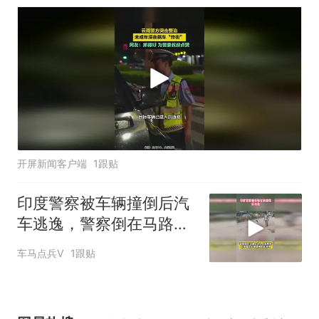
治炸街
开屏新闻客户端
1跟贴
印度警察被车辆撞倒后汽
车逃逸，警察倒在马路上
无人上前搀扶
车马点兵V
1跟贴