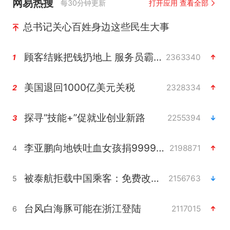
网易热搜
每30分钟更新
打开应用 查看全部
总书记关心百姓身边这些民生大事
顾客结账把钱扔地上 服务员霸气扔回
2363340
1
美国退回1000亿美元关税
2328334
2
探寻“技能+”促就业创业新路
2255394
3
李亚鹏向地铁吐血女孩捐99999元
2198871
4
被泰航拒载中国乘客：免费改签没兑现
2156763
5
台风白海豚可能在浙江登陆
2117015
6