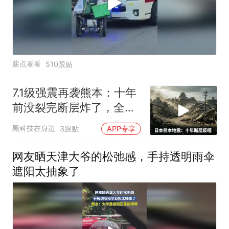
薪点看看
510跟贴
7.1级强震再袭熊本：十年
前没裂完断层炸了，全球
半导体供应链悬了
黑科技在身边
3跟贴
APP专享
网友晒天津大爷的松弛感，手持透明雨伞
遮阳太抽象了