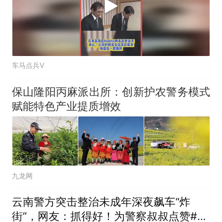
车马点兵V
保山隆阳丙麻派出所：创新护农警务模式
赋能特色产业提质增效
九龙网
云南警方突击整治未成年深夜飙车“炸
街”，网友：抓得好！为警察叔叔点赞#整