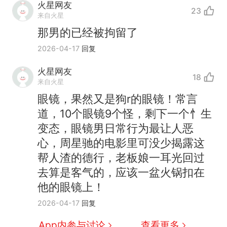
火星网友
23
来自火星
那男的已经被拘留了
2026-04-17
回复
火星网友
18
来自火星
眼镜，果然又是狗r的眼镜！常言
道，10个眼镜9个怪，剩下一个忄生
变态，眼镜男日常行为最让人恶
十多万人报名的考试，成绩
心，周星驰的电影里可没少揭露这
热
全部作废，公平么？
帮人渣的德行，老板娘一耳光回过
全球唯一没有法定首都的国
新
去算是客气的，应该一盆火锅扣在
家，刚改国名，总统就邀请中
他的眼镜上！
国大使骑行绕了几乎整个国境
搬家报价570元，搬到楼下交
2026-04-17
回复
线一圈，还曾两次到中国寻根
5060元才肯搬上楼！女子傻眼
了……
视频丨只要一枚命中就能让航
App内参与讨论
查看更多