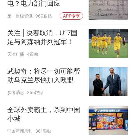
电？电力部门回应
第一财经资讯
960跟贴
APP专享
关注 | 决赛取消，U17国
足与阿森纳并列冠军！
天津广播
4跟贴
武契奇：将尽一切可能帮
助乌克兰尽快加入欧盟
参考消息
255跟贴
全球外卖霸主，杀到中国
小城
中国新闻周刊
361跟贴