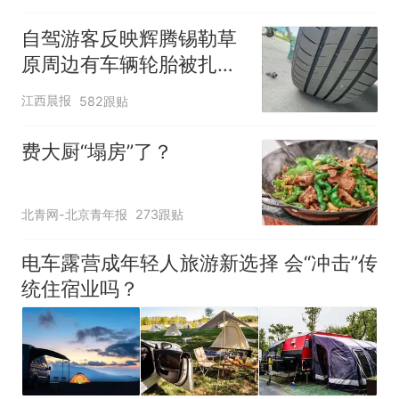
自驾游客反映辉腾锡勒草
原周边有车辆轮胎被扎，
修理店铺换胎价格高达千
江西晨报
582跟贴
元，官方发布情况通报
费大厨“塌房”了？
北青网-北京青年报
273跟贴
电车露营成年轻人旅游新选择 会“冲击”传
统住宿业吗？