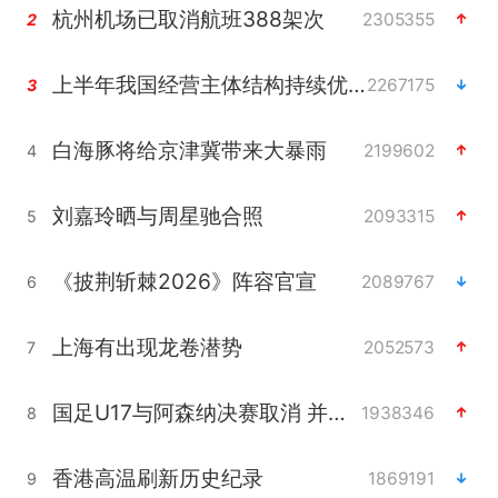
杭州机场已取消航班388架次
2305355
2
上半年我国经营主体结构持续优化
2267175
3
白海豚将给京津冀带来大暴雨
2199602
4
刘嘉玲晒与周星驰合照
2093315
5
《披荆斩棘2026》阵容官宣
2089767
6
上海有出现龙卷潜势
2052573
7
国足U17与阿森纳决赛取消 并列冠军
1938346
8
香港高温刷新历史纪录
1869191
9