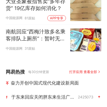
大亚圣象被指售卖“多年存
货” 19亿库存如何消化？
中国能源网
81跟贴
APP专享
南航回应“西梅汁致多名乘
客排队上厕所”：暂时无法
核查是否发放西梅汁
中国能源网
31跟贴
网易热搜
每30分钟更新
打开应用 查看全部
奋力开创中国式现代化建设新局面
于东来回应关闭胖东来生活广场店
2425073
1