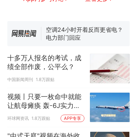
母瘫痪 轰-6J实力有多强？
空调24小时开着反而更省电？
电力部门回应
佛山一中学招聘物理教师，笔
试前13名均遭淘汰？教育局：
已叫停招聘，成立调查组全面
十多万人报名的考试，成绩
热
核查
全部作废，公平么？
十多万人报名的考试，成
绩全部作废，公平么？
中国新闻周刊
1.8万跟贴
视频丨只要一枚命中就能
让航母瘫痪 轰-6J实力有
多强？
环球网资讯
1.8万跟贴
APP专享
"中式天庭"视频在海外收