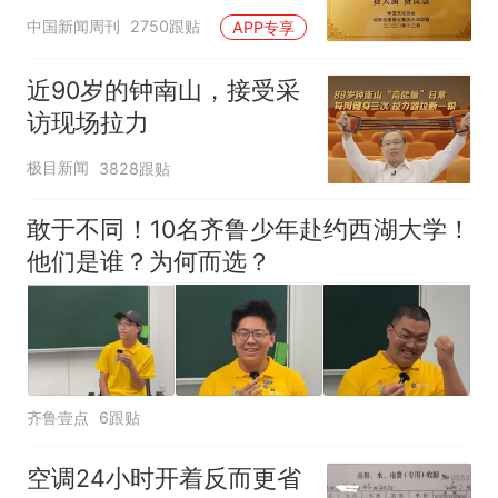
官方回应
中国新闻周刊
2750跟贴
APP专享
近90岁的钟南山，接受采
访现场拉力
极目新闻
3828跟贴
敢于不同！10名齐鲁少年赴约西湖大学！
他们是谁？为何而选？
齐鲁壹点
6跟贴
空调24小时开着反而更省