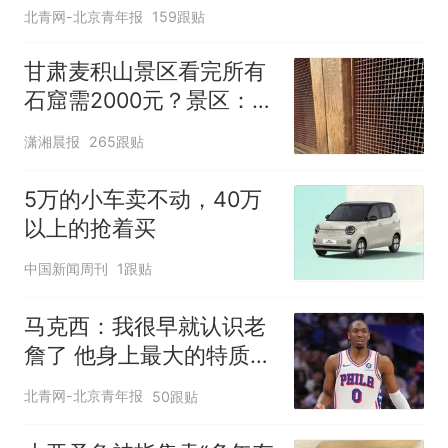
北青网-北京青年报
159跟贴
甘肃麦积山景区看完所有
石窟需2000元？景区：部
分石窟受特别保护，游客
潇湘晨报
265跟贴
可按需买
5万的小车卖不动，40万
以上的抢着买
中国新闻周刊
1跟贴
马克西：我很早就认识老
詹了 他身上最大的特质就
是谦逊
北青网-北京青年报
50跟贴