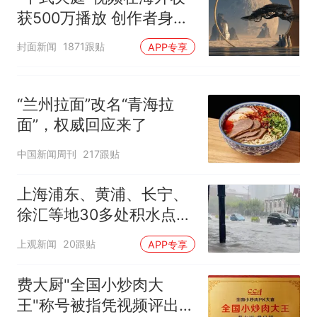
获500万播放 创作者身份
披露
封面新闻
1871跟贴
APP专享
“兰州拉面”改名“青海拉
面”，权威回应来了
中国新闻周刊
217跟贴
上海浦东、黄浦、长宁、
徐汇等地30多处积水点正
在抢排
上观新闻
20跟贴
APP专享
费大厨"全国小炒肉大
王"称号被指凭视频评出