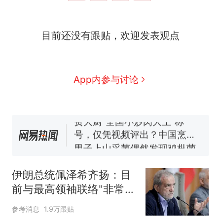
目前还没有跟贴，欢迎发表观点
那个在床头放菜刀的女孩，
热
因老师一句“跟我回家”改写了
人生
制裁瓜子饺子，美国怕什
新
App内参与讨论
么？
费大厨“全国小炒肉大王”称
号，仅凭视频评出？中国烹饪
协会回应
男子上山采菌偶然发现鸡枞菌
窝，原地守1天等它长大：挖了
140多朵
美国渔民钓获鲨鱼徒手将其拽
回大海 目击者直呼震惊 （视频
伊朗总统佩泽希齐扬：目
来源：参考消息）
笔试第一被第二名传话劝弃考
前与最高领袖联络"非常困
官方通报
难"
那个在床头放菜刀的女孩，
热
参考消息
1.9万跟贴