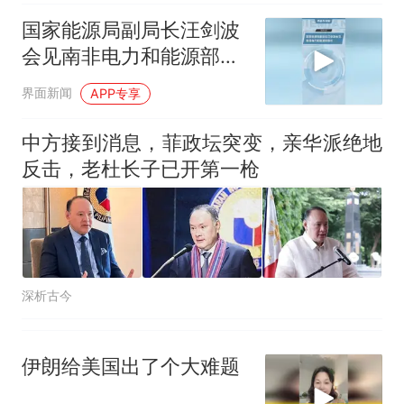
因老师一句“跟我回家”改写了
人生
国家能源局副局长汪剑波
会见南非电力和能源部部
长
界面新闻
APP专享
中方接到消息，菲政坛突变，亲华派绝地
反击，老杜长子已开第一枪
深析古今
伊朗给美国出了个大难题