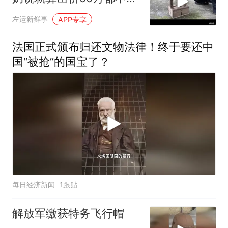
卖，拍给大家看看
左运新鲜事
APP专享
法国正式颁布归还文物法律！终于要还中
国“被抢”的国宝了？
每日经济新闻
1跟贴
解放军缴获特务飞行帽