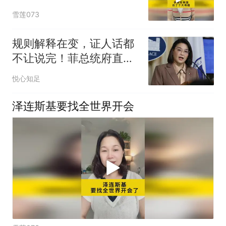
雪莲073
规则解释在变，证人话都
不让说完！菲总统府直言
弹劾审判乱象
悦心知足
泽连斯基要找全世界开会