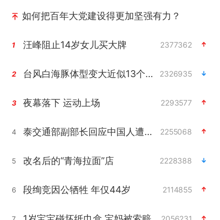
如何把百年大党建设得更加坚强有力？
汪峰阻止14岁女儿买大牌
2377362
1
台风白海豚体型变大近似13个浙江面积
2326935
2
夜幕落下 运动上场
2293577
3
泰交通部副部长回应中国人遭歧视手势
2255068
4
改名后的“青海拉面”店
2228388
5
段绚竞因公牺牲 年仅44岁
2114855
6
1岁宝宝碰坏纸巾盒 宝妈被索赔924元
2056231
7