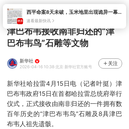
打开
西平命案8天未破，玉米地里出现诡异一幕，我突然想起了欧金中
速看最新快讯
津巴布韦接收南非归还的“津
巴布韦鸟”石雕等文物
新华社
关注
2026-04-16 10:38
·北京
·新华社官方账号
新华社哈拉雷4月15日电（记者叶挺）津
巴布韦政府15日在首都哈拉雷总统府举行
仪式，正式接收由南非归还的一件拥有数
百年历史的“津巴布韦鸟”石雕及8具津巴
布韦人祖先遗骸。