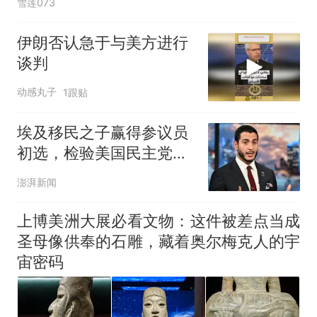
雪莲073
伊朗否认急于与美方进行
谈判
动感丸子
1跟贴
埃及移民之子赢得参议员
初选，检验美国民主党路
线之争
澎湃新闻
上博美洲大展必看文物：这件被差点当成
圣母像供奉的石雕，藏着奥尔梅克人的宇
宙密码