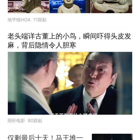
地平线HOA
11跟贴
老头端详古董上的小鸟，瞬间吓得头皮发
麻，背后隐情令人胆寒
雨轩电影
80跟贴
仅剩最后十天！马王堆一