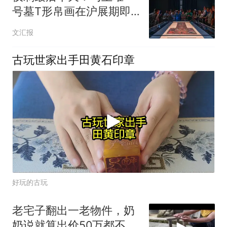
号墓T形帛画在沪展期即
将结束
文汇报
古玩世家出手田黄石印章
好玩的古玩
老宅子翻出一老物件，奶
奶说就算出价50万都不