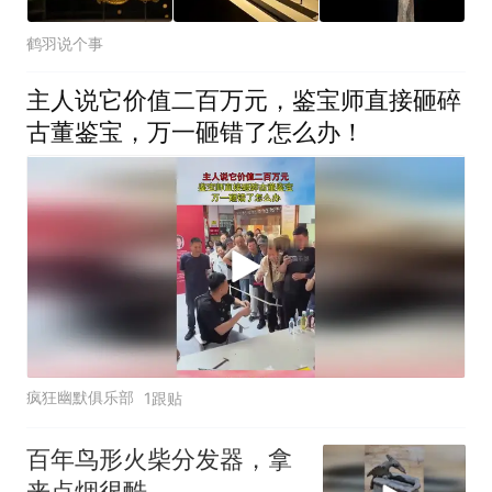
鹤羽说个事
主人说它价值二百万元，鉴宝师直接砸碎
古董鉴宝，万一砸错了怎么办！
疯狂幽默俱乐部
1跟贴
百年鸟形火柴分发器，拿
来点烟很酷