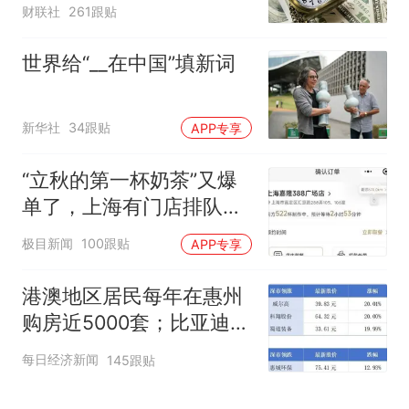
息
财联社
261跟贴
世界给“__在中国”填新词
新华社
34跟贴
APP专享
“立秋的第一杯奶茶”又爆
单了，上海有门店排队超
500杯，店员：今天奶茶
极目新闻
100跟贴
APP专享
店都很忙，要等2个多小
时
港澳地区居民每年在惠州
购房近5000套；比亚迪销
量跻身全球车企第六丨大
每日经济新闻
145跟贴
湾区财经早参