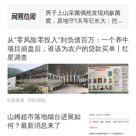
号，仅凭视频评出？中国烹饪
协会回应
男子上山采菌偶然发现鸡枞菌
窝，原地守1天等它长大：挖了
140多朵
美国渔民钓获鲨鱼徒手将其拽
回大海 目击者直呼震惊 （视频
从“零风险零投入”到负债百万：一个养牛
来源：参考消息）
笔试第一被第二名传话劝弃考
项目崩盘后，谁该为农户的贷款买单丨红
官方通报
星调查
那个在床头放菜刀的女孩，
热
因老师一句“跟我回家”改写了
人生
红星新闻
1685跟贴
山姆超市落地烟台进展如
何？最新消息来了