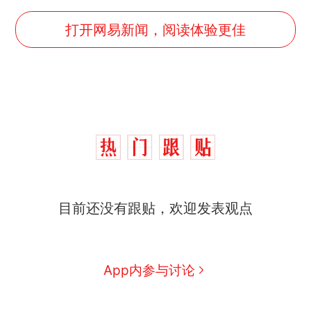
打开网易新闻，阅读体验更佳
目前还没有跟贴，欢迎发表观点
那个在床头放菜刀的女孩，
热
因老师一句“跟我回家”改写了
人生
制裁瓜子饺子，美国怕什
新
App内参与讨论
么？
费大厨“全国小炒肉大王”称