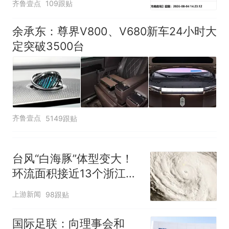
齐鲁壹点
109跟贴
余承东：尊界V800、V680新车24小时大
定突破3500台
齐鲁壹点
5149跟贴
台风“白海豚”体型变大！
环流面积接近13个浙江那
么大
上游新闻
98跟贴
国际足联：向理事会和