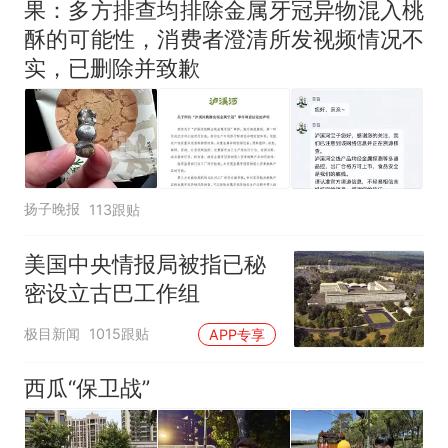
果：多方排查均排除金属牙冠异物混入桃
酥的可能性，消费者澄清所发视频情况不
实，已删除并致歉
扬子晚报
113跟贴
美国中央情报局被指已秘
密设立古巴工作组
极目新闻
1015跟贴
APP专享
西瓜“保卫战”