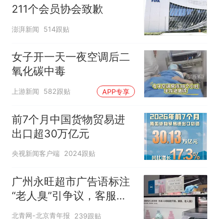
211个会员协会致歉
澎湃新闻
514跟贴
女子开一天一夜空调后二
氧化碳中毒
上游新闻
582跟贴
APP专享
前7个月中国货物贸易进
出口超30万亿元
央视新闻客户端
2024跟贴
广州永旺超市广告语标注
“老人臭”引争议，客服回
应
北青网-北京青年报
239跟贴