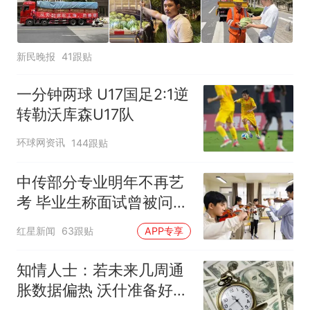
新民晚报
41跟贴
一分钟两球 U17国足2:1逆
转勒沃库森U17队
环球网资讯
144跟贴
中传部分专业明年不再艺
考 毕业生称面试曾被问
“如何策划晚会” 专家：遏
红星新闻
63跟贴
APP专享
制“艺考捷径化”
知情人士：若未来几周通
胀数据偏热 沃什准备好加