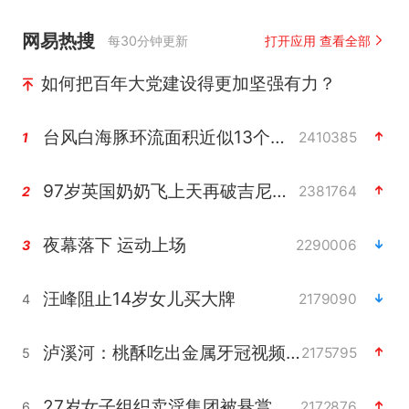
网易热搜
每30分钟更新
打开应用 查看全部
如何把百年大党建设得更加坚强有力？
台风白海豚环流面积近似13个浙江
2410385
1
97岁英国奶奶飞上天再破吉尼斯纪录
2381764
2
夜幕落下 运动上场
2290006
3
汪峰阻止14岁女儿买大牌
2179090
4
泸溪河：桃酥吃出金属牙冠视频不实
2175795
5
27岁女子组织卖淫集团被悬赏通缉
2172876
6