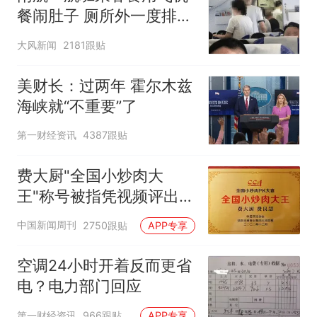
餐闹肚子 厕所外一度排长
队
大风新闻
2181跟贴
美财长：过两年 霍尔木兹
海峡就“不重要”了
第一财经资讯
4387跟贴
费大厨"全国小炒肉大
王"称号被指凭视频评出
官方回应
中国新闻周刊
2750跟贴
APP专享
空调24小时开着反而更省
电？电力部门回应
第一财经资讯
966跟贴
APP专享