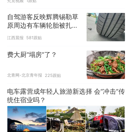
究竟视频
1跟贴
自驾游客反映辉腾锡勒草
原周边有车辆轮胎被扎，
修理店铺换胎价格高达千
江西晨报
581跟贴
元，官方发布情况通报
费大厨“塌房”了？
北青网-北京青年报
225跟贴
电车露营成年轻人旅游新选择 会“冲击”传
统住宿业吗？