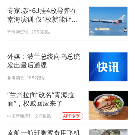
专家:轰-6J挂4枚导弹在
南海演训 仅1枚就能让航
母瘫痪
环球网资讯
2963跟贴
外媒：波兰总统向乌总统
发出最后通牒
参考消息
1582跟贴
“兰州拉面”改名“青海拉
面”，权威回应来了
中国新闻周刊
217跟贴
APP专享
南航一航班乘客食用飞机