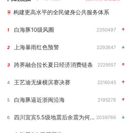
构建更高水平的全民健身公共服务体系
白海豚10级风圈
2350497
1
上海暴雨红色预警
2292647
2
跨界融合拉长夏日经济消费链条
2229557
3
王艺迪无缘横滨赛决赛
2216045
4
白海豚逼近浙闽沿海
2195278
5
四川宜宾5.5级地震后余震为何不断
2039766
6