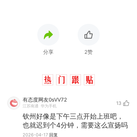
分享
2赞
有态度网友0sVV72
13
江苏南通
华为手机
十多万人报名的考试，成绩
热
钦州好像是下午三点开始上班吧，
全部作废，公平么？
也就迟到个4分钟，需要这么宣扬吗
搬家报价570元，搬到楼下
新
2026-04-17
回复