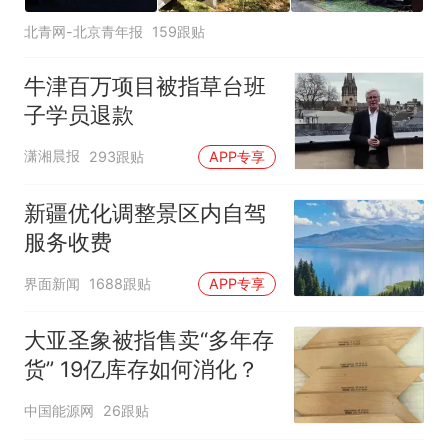
北青网-北京青年报
159跟贴
牛津百万项目被指草台班
子学员退款
潇湘晨报
293跟贴
APP专享
新疆优化调整景区内自驾
服务收费
界面新闻
1688跟贴
APP专享
大亚圣象被指售卖“多年存
货” 19亿库存如何消化？
中国能源网
26跟贴