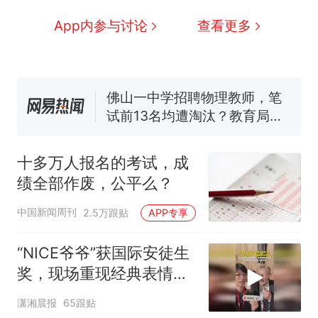
交5060元才肯搬上楼！女子傻
眼了……
空调24小时开着反而更省电？
App内参与讨论
查看更多
电力部门回应
视频丨只要一枚命中就能让航
母瘫痪 轰-6J实力有多强？
佛山一中学招聘物理教师，笔
试前13名均遭淘汰？教育局：
已叫停招聘，成立调查组全面
“不建议大家买深色蛋糕”上热
核查
搜，网友：天塌了！
十多万人报名的考试，成
十多万人报名的考试，成绩
热
绩全部作废，公平么？
全部作废，公平么？
中国新闻周刊
2.5万跟贴
APP专享
“NICE爷爷”获国际安徒生
奖，现场重现经典表情
包，向中国粉丝问好
潇湘晨报
65跟贴