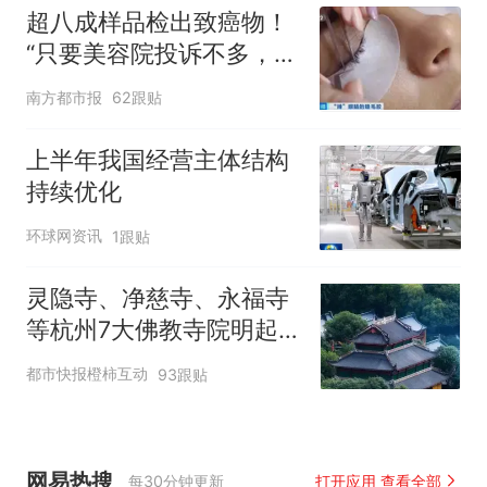
超八成样品检出致癌物！
“只要美容院投诉不多，店
家就不会更换产品”
南方都市报
62跟贴
上半年我国经营主体结构
持续优化
环球网资讯
1跟贴
灵隐寺、净慈寺、永福寺
等杭州7大佛教寺院明起
临时关闭，别跑空了
都市快报橙柿互动
93跟贴
网易热搜
每30分钟更新
打开应用 查看全部