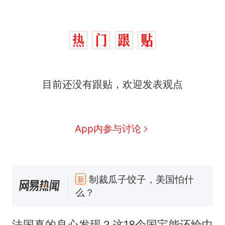
目前还没有跟贴，欢迎发表观点
App内参与讨论
那个在床头放菜刀的女孩，
热
因老师一句“跟我回家”改写了
人生
制裁瓜子饺子，美国怕什
新
么？
费大厨“全国小炒肉大王”称
号，仅凭视频评出？中国烹饪
法国真的良心发现？这18个国宝能还给中