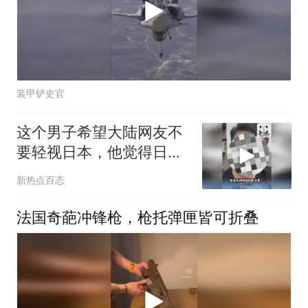
装甲铲史官
这个男子希望大陆网友不
要轻视日本，他觉得日本
的军事实力远超想象，战
新热点百态
力已经超过英国和法国
了！
法国奇葩冲锋枪，枪托弹匣皆可折叠