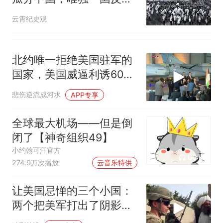
对，如今成超级大国
云霄纪史观
北约唯一拒绝美国驻军的
国家，美国威逼利诱60
年，对它束手无策
悲伤逆流成河水
APP专享
全球最大机场——但是倒
闭了【神奇组织49】
小约翰可汗官方
00:02
274.9万次播放
云音乐特供
让美国忌惮的三个小国：
两个把美军打出了阴影，
还有一个得哄着