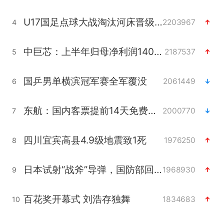
U17国足点球大战淘汰河床晋级决赛
2203967
4
中巨芯：上半年归母净利润1405.77万元
2187537
5
国乒男单横滨冠军赛全军覆没
2061449
6
东航：国内客票提前14天免费退改
2000770
7
四川宜宾高县4.9级地震致1死
1976250
8
日本试射“战斧”导弹，国防部回应
1968930
9
百花奖开幕式 刘浩存独舞
1834683
10