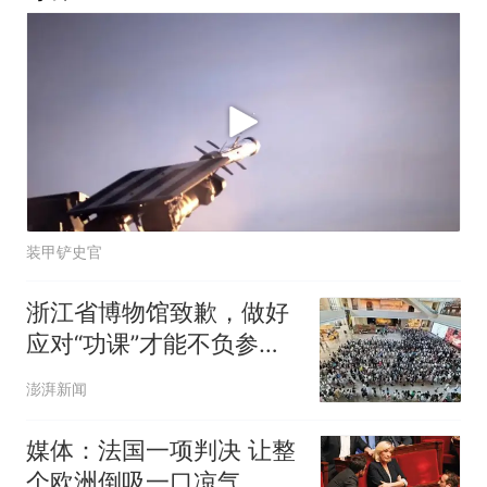
装甲铲史官
浙江省博物馆致歉，做好
应对“功课”才能不负参观
热情
澎湃新闻
媒体：法国一项判决 让整
个欧洲倒吸一口凉气