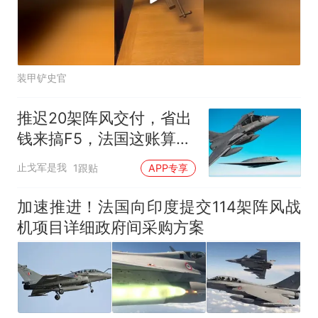
装甲铲史官
推迟20架阵风交付，省出
钱来搞F5，法国这账算得
过来吗？
止戈军是我
1跟贴
APP专享
加速推进！法国向印度提交114架阵风战
机项目详细政府间采购方案