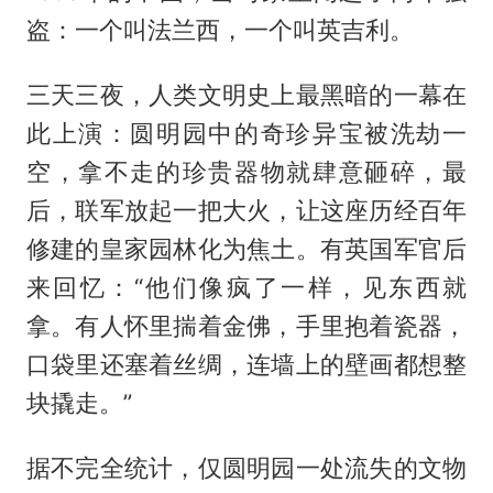
盗：一个叫法兰西，一个叫英吉利。
三天三夜，人类文明史上最黑暗的一幕在
此上演：圆明园中的奇珍异宝被洗劫一
空，拿不走的珍贵器物就肆意砸碎，最
后，联军放起一把大火，让这座历经百年
修建的皇家园林化为焦土。有英国军官后
来回忆：“他们像疯了一样，见东西就
拿。有人怀里揣着金佛，手里抱着瓷器，
口袋里还塞着丝绸，连墙上的壁画都想整
块撬走。”
据不完全统计，仅圆明园一处流失的文物