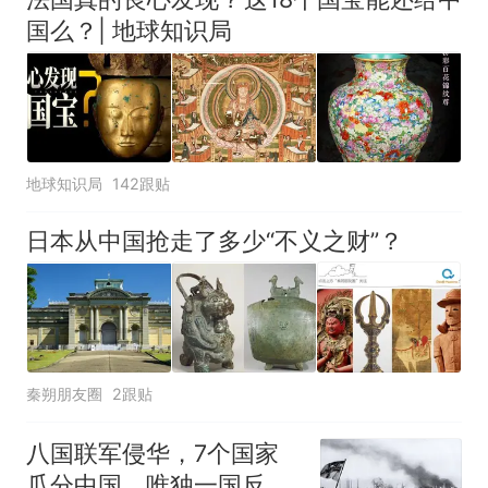
协会回应
美国渔民钓获鲨鱼徒手将其拽
国么？| 地球知识局
回大海 目击者直呼震惊 （视频
来源：参考消息）
笔试第一被第二名传话劝弃考
官方通报
佛山一中学招聘物理教师，笔
试前13名均遭淘汰？教育局：
地球知识局
142跟贴
已叫停招聘，成立调查组全面
那个在床头放菜刀的女孩，
热
核查
因老师一句“跟我回家”改写了
日本从中国抢走了多少“不义之财”？
人生
秦朔朋友圈
2跟贴
八国联军侵华，7个国家
瓜分中国，唯独一国反