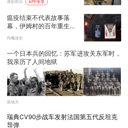
迷彩前沿
APP专享
瘟疫结束不代表故事落
幕，伊姆村的百年重生太
动人了！
尚曦读史
一个日本兵的回忆：苏军进攻关东军时，
我亲历了人间地狱
莫地方
瑞典CV90步战车发射法国第五代反坦克
导弹