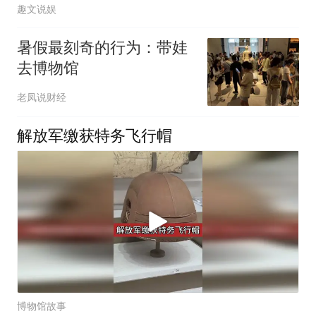
趣文说娱
暑假最刻奇的行为：带娃
去博物馆
老凤说财经
解放军缴获特务飞行帽
博物馆故事