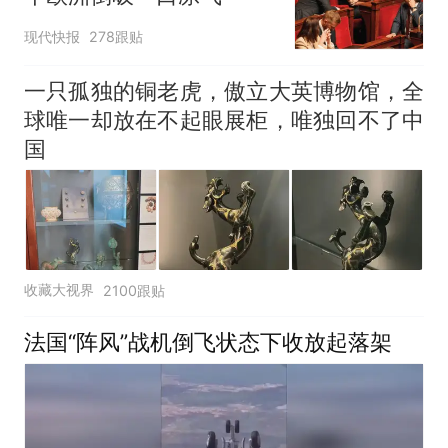
现代快报
278跟贴
一只孤独的铜老虎，傲立大英博物馆，全
球唯一却放在不起眼展柜，唯独回不了中
国
收藏大视界
2100跟贴
法国“阵风”战机倒飞状态下收放起落架