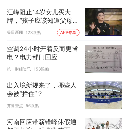
汪峰阻止14岁女儿买大
牌，“孩子应该知道父母的
不易”，称自己买衣服80%
极目新闻
123跟贴
APP专享
都在淘宝
空调24小时开着反而更省
电？电力部门回应
第一财经资讯
153跟贴
出入境新规来了，哪些人
会被“拦住”？
齐鲁壹点
56跟贴
河南回应带薪错峰休假通