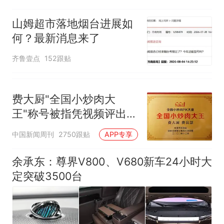
山姆超市落地烟台进展如
何？最新消息来了
齐鲁壹点
152跟贴
费大厨"全国小炒肉大
王"称号被指凭视频评出
官方回应
中国新闻周刊
2750跟贴
APP专享
余承东：尊界V800、V680新车24小时大
定突破3500台