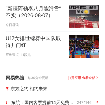
“新疆阿勒泰八月能滑雪”
不实（2026·08·07）
今日辟谣
U17女排世锦赛中国队取
得开门红
齐鲁壹点
11跟贴
网易热搜
每30分钟更新
打开应用 查看全部
东方之约 相约未来
东航：国内客票提前14天免费退改
2474146
1