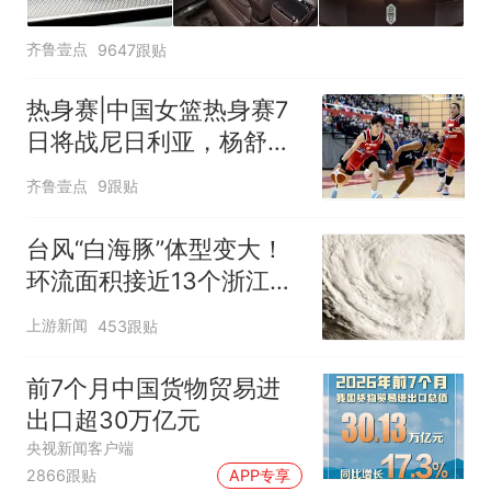
齐鲁壹点
9647跟贴
热身赛|中国女篮热身赛7
日将战尼日利亚，杨舒予
有望出战
齐鲁壹点
9跟贴
台风“白海豚”体型变大！
环流面积接近13个浙江那
么大
上游新闻
453跟贴
前7个月中国货物贸易进
出口超30万亿元
央视新闻客户端
2866跟贴
APP专享