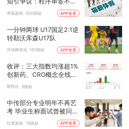
知引争议：程序审签不规
范，待修改后予以印发
界面新闻
350跟贴
APP专享
一分钟两球 U17国足2:1逆
转勒沃库森U17队
环球网资讯
161跟贴
APP专享
收评：三大指数均涨超1%
创新药、CRO概念全线走
强
财联社
9跟贴
中传部分专业明年不再艺
考 毕业生称面试曾被问
“如何策划晚会” 专家：遏
红星新闻
78跟贴
APP专享
制“艺考捷径化”