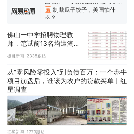
人生
制裁瓜子饺子，美国怕什
新
么？
费大厨“全国小炒肉大王”称
号，仅凭视频评出？中国烹饪
佛山一中学招聘物理教
协会回应
男子上山采菌偶然发现鸡枞菌
师，笔试前13名均遭淘
窝，原地守1天等它长大：挖了
汰？教育局：已叫停招
140多朵
美国渔民钓获鲨鱼徒手将其拽
极目新闻
2338跟贴
聘，成立调查组全面核查
回大海 目击者直呼震惊 （视频
来源：参考消息）
笔试第一被第二名传话劝弃考
从“零风险零投入”到负债百万：一个养牛
官方通报
项目崩盘后，谁该为农户的贷款买单丨红
那个在床头放菜刀的女孩，
热
星调查
因老师一句“跟我回家”改写了
人生
红星新闻
1779跟贴