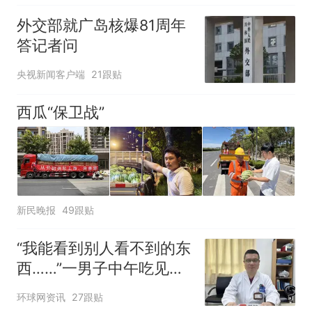
外交部就广岛核爆81周年
答记者问
央视新闻客户端
21跟贴
西瓜“保卫战”
新民晚报
49跟贴
“我能看到别人看不到的东
西……”一男子中午吃见手
青没事，晚上再吃却出现
环球网资讯
27跟贴
幻觉被紧急送医！