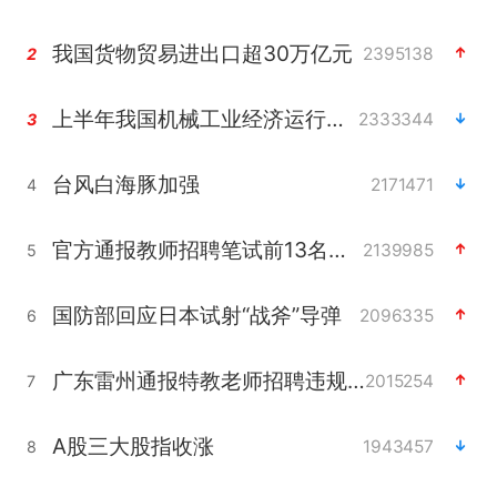
我国货物贸易进出口超30万亿元
2395138
2
上半年我国机械工业经济运行稳中有进
2333344
3
台风白海豚加强
2171471
4
官方通报教师招聘笔试前13名被淘汰
2139985
5
国防部回应日本试射“战斧”导弹
2096335
6
广东雷州通报特教老师招聘违规事件
2015254
7
A股三大股指收涨
1943457
8