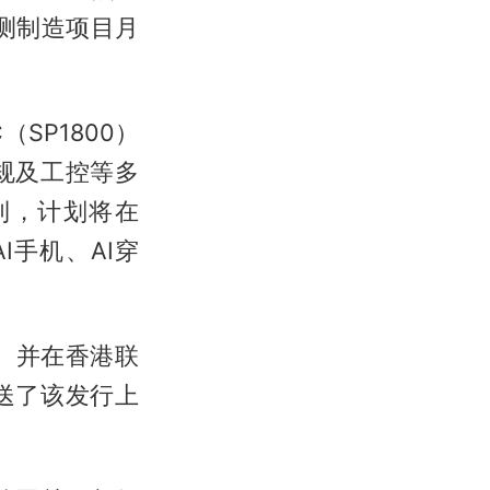
测制造项目月
SP1800）
规及工控等多
利，计划将在
I手机、AI穿
）并在香港联
送了该发行上