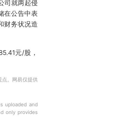
公司就两起侵
储在公告中表
和财务状况造
.41元/股，
观点。网易仅提供
 is uploaded and
nd only provides