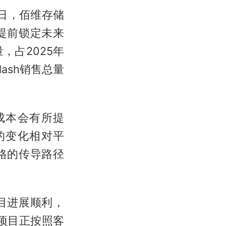
5日，佰维存储
提前锁定未来
，占2025年
Flash销售总量
成本会有所提
的变化相对平
格的传导路径
目进展顺利，
项目正按照客