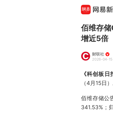
佰维存储Q
增近5倍
财联社
2026-04-15 
《科创板日报
（4月15日
佰维存储公告
341.53