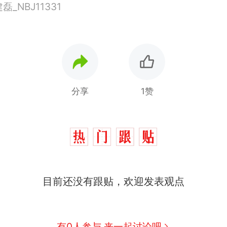
_NBJ11331
分享
1赞
那个在床头放菜刀的女孩，因老师一句“跟我回家”
热
目前还没有跟贴，欢迎发表观点
搬家报价570元，搬到楼下交5060元才肯搬上楼
新
了……
有0人参与 来一起讨论吧