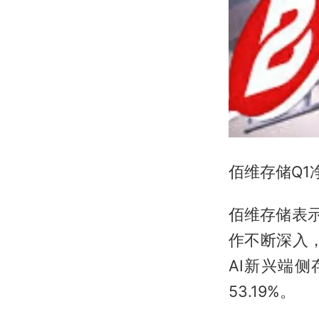
佰维存储Q1
佰维存储表示
作不断深入
AI新兴端侧
53.19%。