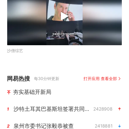
沙僧综艺
网易热搜
每30分钟更新
打开应用 查看全部
夯实基础开新局
沙特土耳其巴基斯坦签署共同防务协议
2428908
1
泉州市委书记张毅恭被查
2418881
2