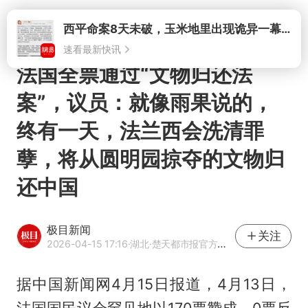
打开
西平命案8天未破，玉米地里出现诡异一幕，我突然想起了欧金中
速看最新快讯
法国全票通过“文物归还法
案”，议员：就像雨果说的，
终有一天，法兰西会洗清罪
孽，将从圆明园掠夺的文物归
还中国
极目新闻
关注
2026-04-15 17:16
·湖北
·楚天都市报官方网易号
据中国新闻网4月15日报道，4月13日，
法国国民议会罕见地以170票赞成、0票反