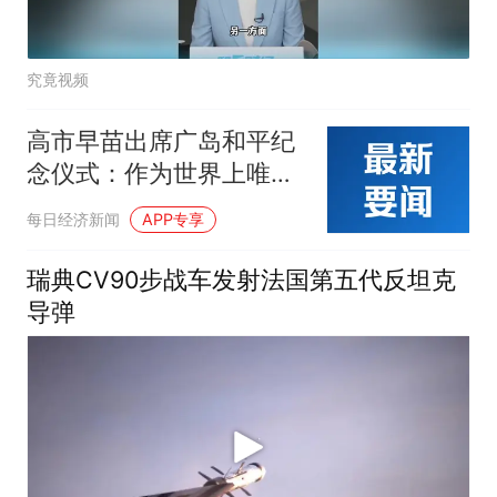
究竟视频
高市早苗出席广岛和平纪
念仪式：作为世界上唯一
在战争中遭受核爆的国
每日经济新闻
APP专享
家，日本坚持“无核三原
则”；美驻日大使缺席！
瑞典CV90步战车发射法国第五代反坦克
导弹