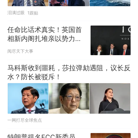
泪满过眼
1跟贴
任命比话术真实！英国首
相新内阁扎堆亲以势力，
对外政策走向已定
阅尽天下大事
马科斯收到噩耗，莎拉弹劾遇阻，议长反
水？防长被驳斥！
一网打尽全球焦点
特朗普提名FCC新委员，