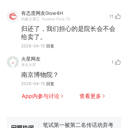
有态度网友0iow4H
11
内蒙古通辽
Huawei Pura 70
归还了，我们担心的是院长会不会
给卖了。
2026-04-15
回复
火星网友
1
来自火星
南京博物院？
那个在床头放菜刀的女孩，
热
2026-04-15
回复
因老师一句“跟我回家”改写了
人生
费大厨“全国小炒肉大王”称
新
App内参与讨论
查看更多
号，仅凭视频评出？中国烹饪
协会回应
美国渔民钓获鲨鱼徒手将其拽
回大海 目击者直呼震惊 （视频
来源：参考消息）
笔试第一被第二名传话劝弃考