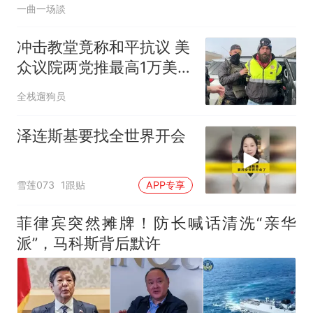
一曲一场談
冲击教堂竟称和平抗议 美
众议院两党推最高1万美元
罚款法案
全栈遛狗员
泽连斯基要找全世界开会
雪莲073
1跟贴
APP专享
菲律宾突然摊牌！防长喊话清洗“亲华
派”，马科斯背后默许