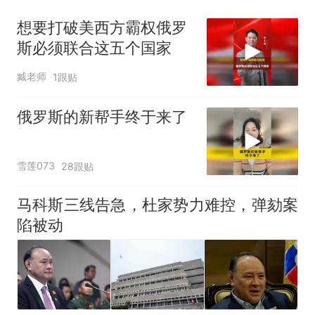
想要打破美西方霸权俄罗
斯必须联合这五个国家
臧老师
1跟贴
俄罗斯的新帮手终于来了
雪莲073
28跟贴
马科斯三线告急，杜家势力难控，弹劾案
陷被动