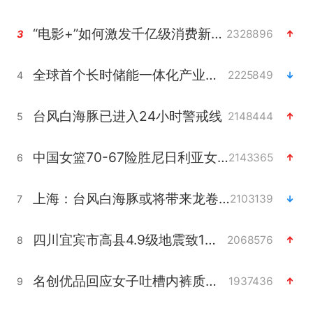
“电影+”如何激发千亿级消费新活力？
2328896
3
全球首个长时储能一体化产业园量产
2225849
4
台风白海豚已进入24小时警戒线
2148444
5
中国女篮70-67险胜尼日利亚女篮
2143365
6
上海：台风白海豚或将带来龙卷风
2103139
7
四川宜宾市高县4.9级地震致1人死亡
2068576
8
名创优品回应女子吐槽内裤质量差
1937436
9