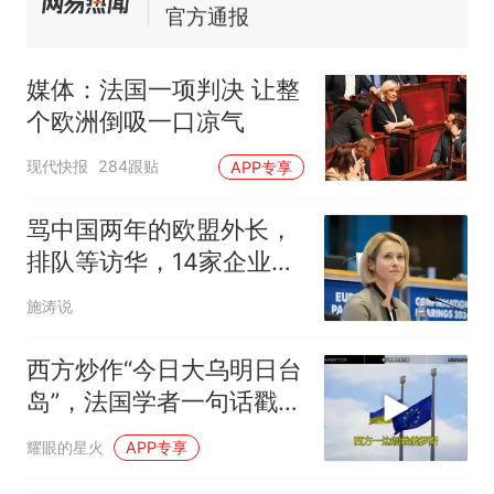
官方通报
佛山一中学招聘物理教师，笔
试前13名均遭淘汰？教育局：
媒体：法国一项判决 让整
已叫停招聘，成立调查组全面
台风"白海豚"中心附近最大风
个欧洲倒吸一口凉气
核查
力已达15级 最新研判
那个在床头放菜刀的女孩，
热
现代快报
284跟贴
APP专享
因老师一句“跟我回家”改写了
人生
骂中国两年的欧盟外长，
排队等访华，14家企业被
制裁，她终于慌了
施涛说
西方炒作“今日大乌明日台
岛”，法国学者一句话戳穿
真
耀眼的星火
APP专享