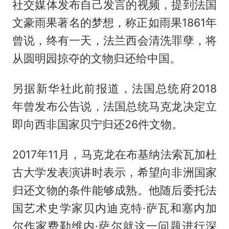
社交媒体发布自己发言的视频，提到法国
文豪雨果著名的梦想，称正如雨果1861年
曾说，终有一天，
法兰西
会清洗罪孽，将
从圆明园掠夺的文物归还给中国。
另据新华社此前报道，法国总统府2018
年曾发布公告说，法国总统
马克龙
决定立
即向西非国家贝宁归还26件文物。
2017年11月，马克龙在布基纳法索瓦加杜
古大学发表演讲时表示，希望向非洲国家
归还文物的条件能够成熟。他随后委托法
国艺术史学家贝内迪克特·萨瓦和塞内加
尔作家费勒维内·萨尔就这一问题进行深