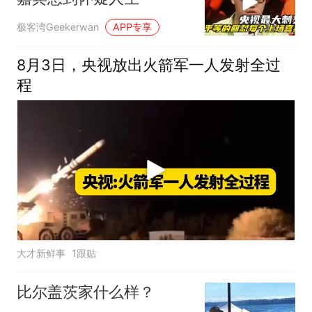
极客湾Geekerwan
APP专享
8月3日，央视放出火箭军一人发射全过
程
大才新鲜事
1跟贴
比尔盖茨家什么样？