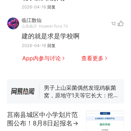
2026-04-16
回复
临江散仙
12
那个在床头放菜刀的女孩，
山东临沂
Huawei Pura 70
热
因老师一句“跟我回家”改写了
建的就是求是学校啊
人生
制裁瓜子饺子，美国怕什
新
2026-04-16
回复
么？
费大厨“全国小炒肉大王”称
App内参与讨论
查看更多
号，仅凭视频评出？中国烹饪
协会回应
男子上山采菌偶然发现鸡枞菌
窝，原地守1天等它长大：挖了
140多朵
美国渔民钓获鲨鱼徒手将其拽
回大海 目击者直呼震惊 （视频
来源：参考消息）
笔试第一被第二名传话劝弃考
官方通报
莒南县城区中小学划片范
那个在床头放菜刀的女孩，
热
围公布！8月8日起报名→
因老师一句“跟我回家”改写了