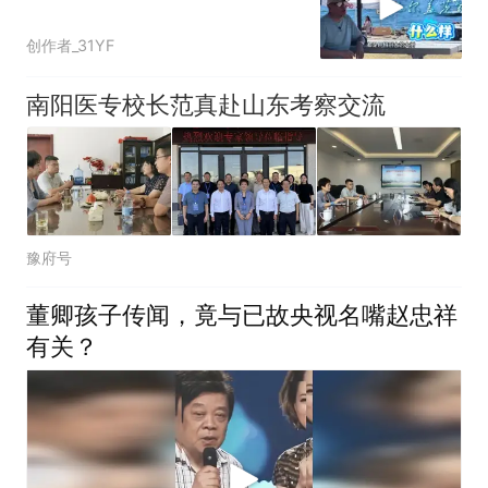
创作者_31YF
南阳医专校长范真赴山东考察交流
豫府号
董卿孩子传闻，竟与已故央视名嘴赵忠祥
有关？