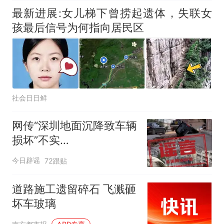
最新进展:女儿梯下曾捞起遗体，失联女
孩最后信号为何指向居民区
社会日日鲜
网传“深圳地面沉降致车辆
损坏”不实
（2026·08·06）
今日辟谣
72跟贴
道路施工遗留碎石 飞溅砸
坏车玻璃