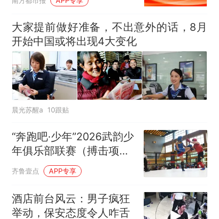
南方都市报
APP专享
大家提前做好准备，不出意外的话，8月
开始中国或将出现4大变化
晨光苏醒a
10跟贴
“奔跑吧·少年”2026武韵少
年俱乐部联赛（搏击项
目）落幕
齐鲁壹点
APP专享
酒店前台风云：男子疯狂
举动，保安态度令人咋舌