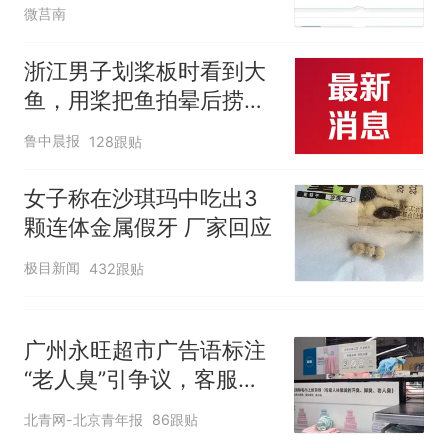
微莒南
人生
浙江男子划桨板时看到大
鱼，用桨把鱼拍晕后捞
起；当事人：鱼重7斤6
鲁中晨报
128跟贴
两，做成红烧辣子鱼块，
味道很好
女子称在沙琪玛中吃出3
颗连体金属假牙 厂家回应
极目新闻
432跟贴
广州永旺超市广告语标注
“老人臭”引争议，客服回
应
北青网-北京青年报
86跟贴