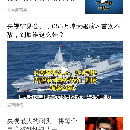
凡，你认识几个？
青春爱写字
央视罕见公开，055万吨大驱演习首次不
敌，到底谁这么强？
益谦随笔
央视最大的刺头，将每个
嘉宾怼到怀疑人生