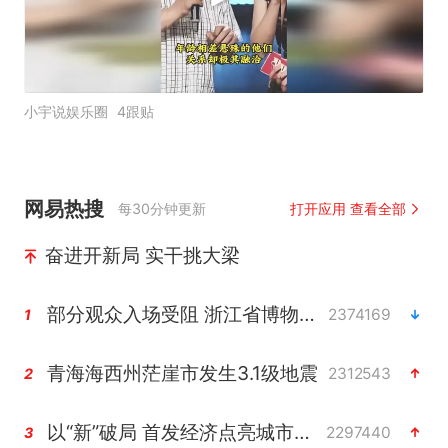
小宇说娱乐圈
4跟贴
网易热搜
每30分钟更新
打开应用 查看全部
奋进开新局 实干挑大梁
部分观众入场受阻 浙江省博物馆致歉
2374169
1
青海海西州茫崖市发生3.1级地震
2312543
2
以“新”破局 首发经济点亮城市消费活力
2297440
3