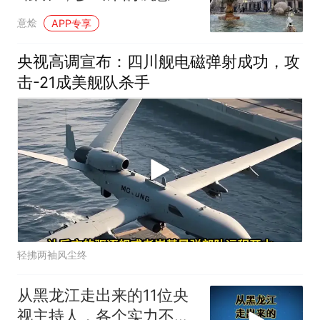
花？
意烩
APP专享
央视高调宣布：四川舰电磁弹射成功，攻
击-21成美舰队杀手
轻拂两袖风尘终
从黑龙江走出来的11位央
视主持人，各个实力不