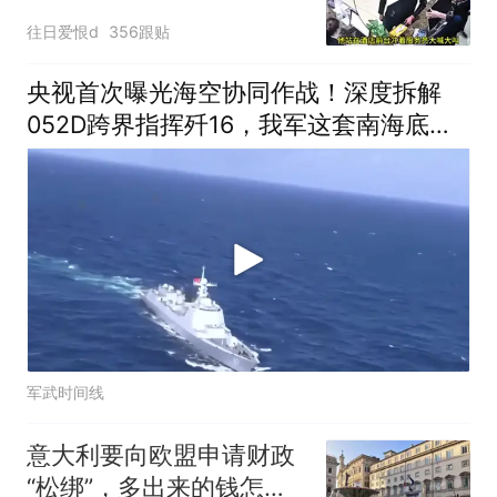
往日爱恨d
356跟贴
央视首次曝光海空协同作战！深度拆解
052D跨界指挥歼16，我军这套南海底牌
有多绝？
军武时间线
意大利要向欧盟申请财政
“松绑”，多出来的钱怎么