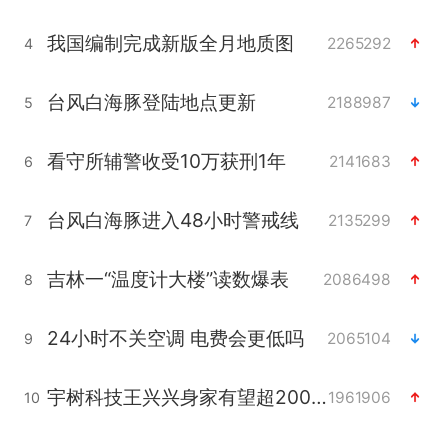
我国编制完成新版全月地质图
2265292
4
台风白海豚登陆地点更新
2188987
5
看守所辅警收受10万获刑1年
2141683
6
台风白海豚进入48小时警戒线
2135299
7
吉林一“温度计大楼”读数爆表
2086498
8
24小时不关空调 电费会更低吗
2065104
9
宇树科技王兴兴身家有望超200亿元
1961906
10