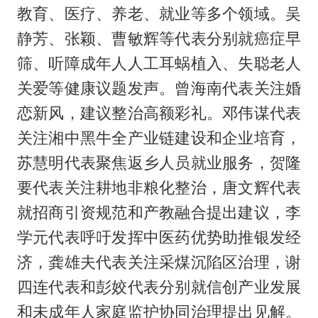
教育、医疗、养老、就业等多个领域。吴
静芳、张颖、曹敏辉等代表分别就癌症早
筛、听障成年人人工耳蜗植入、失聪老人
关爱等健康议题发声。曾海南代表关注婚
恋新风，建议整治高额彩礼。邓伟谋代表
关注湘中黑牛全产业链建设和企业培育，
苏慧明代表聚焦返乡人员就业服务，贺隆
要代表关注耕地非粮化整治，唐文辉代表
就招商引资规范和产教融合提出建议，李
学元代表呼吁发挥中医药优势助推银发经
济，龚雄夫代表关注采煤沉陷区治理，谢
四连代表和彭姣代表分别就信创产业发展
和未成年人家庭监护协同治理提出见解。