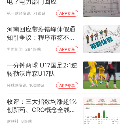
电？电力部门回应
第一财经资讯
71跟贴
APP专享
河南回应带薪错峰休假通
知引争议：程序审签不规
范，待修改后予以印发
界面新闻
284跟贴
APP专享
一分钟两球 U17国足2:1逆
转勒沃库森U17队
环球网资讯
160跟贴
APP专享
收评：三大指数均涨超1%
创新药、CRO概念全线走
强
财联社
8跟贴