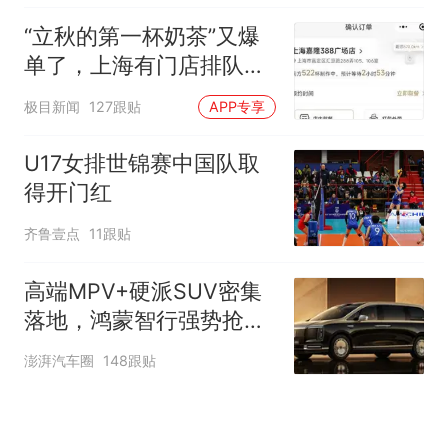
“立秋的第一杯奶茶”又爆
单了，上海有门店排队超
500杯，店员：今天奶茶
极目新闻
127跟贴
APP专享
店都很忙，要等2个多小
时
U17女排世锦赛中国队取
得开门红
齐鲁壹点
11跟贴
高端MPV+硬派SUV密集
落地，鸿蒙智行强势抢占
自主高端市场制高点
澎湃汽车圈
148跟贴