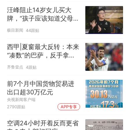
汪峰阻止14岁女儿买大
牌，“孩子应该知道父母的
不易”，称自己买衣服80%
极目新闻
44跟贴
都在淘宝
西甲|夏窗最大反转：本来
“凑数”的巴萨，反手拿下
了罗德里！
齐鲁壹点
4跟贴
前7个月中国货物贸易进
出口超30万亿元
央视新闻客户端
2790跟贴
APP专享
空调24小时开着反而更省