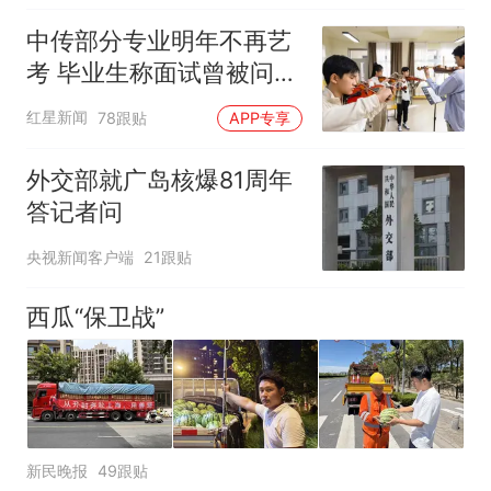
中传部分专业明年不再艺
考 毕业生称面试曾被问
“如何策划晚会” 专家：遏
红星新闻
78跟贴
APP专享
制“艺考捷径化”
外交部就广岛核爆81周年
答记者问
央视新闻客户端
21跟贴
西瓜“保卫战”
新民晚报
49跟贴