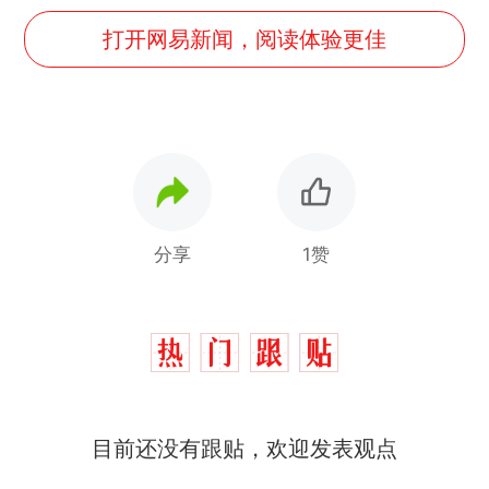
打开网易新闻，阅读体验更佳
分享
1赞
那个在床头放菜刀的女孩，
热
因老师一句“跟我回家”改写了
人生
制裁瓜子饺子，美国怕什
新
目前还没有跟贴，欢迎发表观点
么？
费大厨“全国小炒肉大王”称