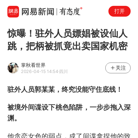
打开
惊曝！驻外人员嫖娼被设仙人
跳，把柄被抓竟出卖国家机密
掌秋看世界
关注
2026-04-15 14:54
·四川
驻外人员郭某某，终究没能守住底线！
被境外间谍设下桃色陷阱，一步步拖入深
渊。
他贪恋女色的弱点，成了间谍拿捏他的致