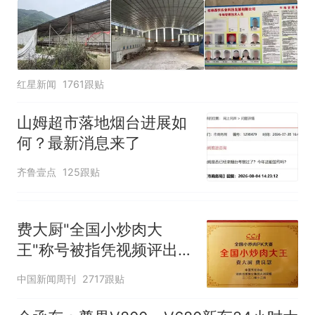
红星新闻
1761跟贴
山姆超市落地烟台进展如
何？最新消息来了
齐鲁壹点
125跟贴
费大厨"全国小炒肉大
王"称号被指凭视频评出
官方回应
中国新闻周刊
2717跟贴