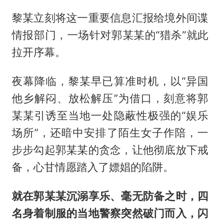
黎某立刻将这一重要信息汇报给境外间谍
情报部门，一场针对郭某某的“猎杀”就此
拉开序幕。
夜幕降临，黎某早已算准时机，以“异国
他乡解闷、放松解压”为借口，刻意将郭
某某引诱至当地一处隐蔽性极强的“娱乐
场所”，还暗中安排了陌生女子作陪，一
步步勾起郭某某的贪念，让他彻底放下戒
备，心甘情愿踏入了嫖娼的陷阱。
就在郭某某沉溺享乐、毫无防备之时，四
名身着制服的当地警察突然破门而入，闪