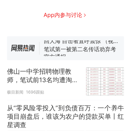
号，仅凭视频评出？中国烹饪
协会回应
男子上山采菌偶然发现鸡枞菌
App内参与讨论
窝，原地守1天等它长大：挖了
140多朵
美国渔民钓获鲨鱼徒手将其拽
回大海 目击者直呼震惊 （视频
来源：参考消息）
笔试第一被第二名传话劝弃考
官方通报
那个在床头放菜刀的女孩，
热
因老师一句“跟我回家”改写了
佛山一中学招聘物理教
人生
师，笔试前13名均遭淘
汰？教育局：已叫停招
极目新闻
1696跟贴
聘，成立调查组全面核查
从“零风险零投入”到负债百万：一个养牛
项目崩盘后，谁该为农户的贷款买单丨红
星调查