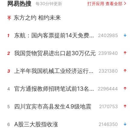
网易热搜
每30分钟更新
打开应用 查看全部
东方之约 相约未来
东航：国内客票提前14天免费退改
2402985
1
我国货物贸易进出口超30万亿元
2391940
2
上半年我国机械工业经济运行稳中有进
2321380
3
官方通报教师招聘笔试前13名被淘汰
2296444
4
四川宜宾市高县发生4.9级地震
2170753
5
A股三大股指收涨
2146350
6