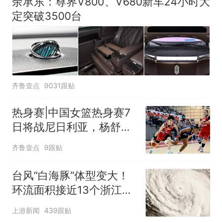
余承东：尊界V800、V680新车24小时大
定突破3500台
齐鲁壹点
9031跟贴
热身赛|中国女篮热身赛7
日将战尼日利亚，杨舒予
有望出战
齐鲁壹点
9跟贴
台风“白海豚”体型变大！
环流面积接近13个浙江那
么大
上游新闻
439跟贴