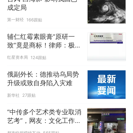
成定局
第一财经
166跟贴
辅仁红霉素眼膏“原研一
致”竟是商标！律师：极易
误导消费者，不妥
红星资本局
124跟贴
俄副外长：德推动乌局势
升级或致自身陷入灾难
新华社
27跟贴
“中传多个艺术类专业取消
艺考”，网友：文化工作者
一定要有文化，这句话的
都市快报橙柿互动
565跟贴