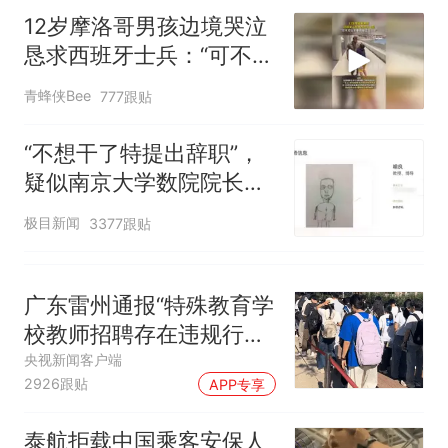
源；曾用手绘图做头像
12岁摩洛哥男孩边境哭泣
恳求西班牙士兵：“可不可
以不要把我遣返回国”
青蜂侠Bee
777跟贴
“不想干了特提出辞职”，
疑似南京大学数院院长辞
职信流传，院方回应：喻
极目新闻
3377跟贴
良教授已卸任院长一职，
不清楚辞职信来源；曾用
手绘图做头像
广东雷州通报“特殊教育学
校教师招聘存在违规行
为”：已启动问责程序 副
央视新闻客户端
2926跟贴
APP专享
校长被停职
泰航拒载中国乘客安保人