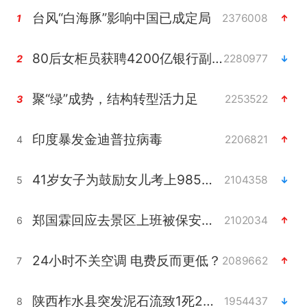
台风“白海豚”影响中国已成定局
2376008
1
80后女柜员获聘4200亿银行副行长
2280977
2
聚“绿”成势，结构转型活力足
2253522
3
印度暴发金迪普拉病毒
2206821
4
41岁女子为鼓励女儿考上985研究生
2104358
5
郑国霖回应去景区上班被保安拦下
2102034
6
24小时不关空调 电费反而更低？
2089662
7
陕西柞水县突发泥石流致1死2失联
1954437
8