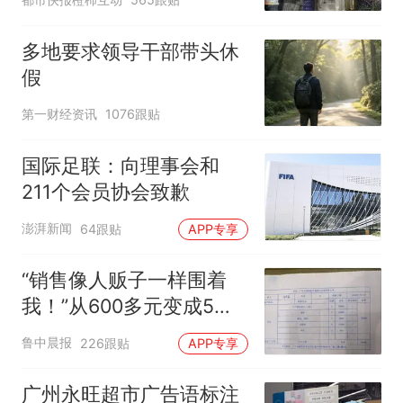
含金量还在持续上升
多地要求领导干部带头休
假
第一财经资讯
1076跟贴
国际足联：向理事会和
211个会员协会致歉
澎湃新闻
64跟贴
APP专享
“销售像人贩子一样围着
我！”从600多元变成5万
元，57岁保洁阿姨做医美
鲁中晨报
226跟贴
APP专享
后眼睛肿到流泪、视物模
糊
广州永旺超市广告语标注