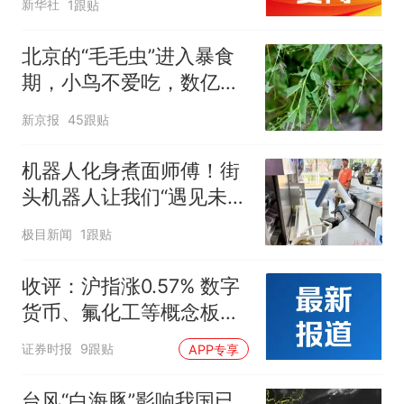
新华社
1跟贴
北京的“毛毛虫”进入暴食
期，小鸟不爱吃，数亿头
小蜂迎战
新京报
45跟贴
机器人化身煮面师傅！街
头机器人让我们“遇见未
来”
极目新闻
1跟贴
收评：沪指涨0.57% 数字
货币、氟化工等概念板块
走强
证券时报
9跟贴
APP专享
台风“白海豚”影响我国已