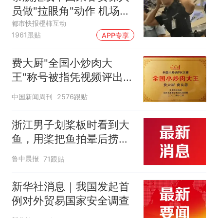
员做"拉眼角"动作 机场再
回应
都市快报橙柿互动
1961跟贴
APP专享
费大厨"全国小炒肉大
王"称号被指凭视频评出
官方回应
中国新闻周刊
2576跟贴
浙江男子划桨板时看到大
鱼，用桨把鱼拍晕后捞
起；当事人：鱼重7斤6
鲁中晨报
71跟贴
两，做成红烧辣子鱼块，
味道很好
新华社消息｜我国发起首
例对外贸易国家安全调查