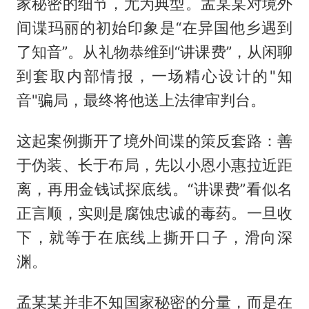
家秘密的细节，尤为典型。孟某某对境外
间谍玛丽的初始印象是“在异国他乡遇到
了知音”。从礼物恭维到“讲课费”，从闲聊
到套取内部情报，一场精心设计的"知
音"骗局，最终将他送上法律审判台。
这起案例撕开了境外间谍的策反套路：善
于伪装、长于布局，先以小恩小惠拉近距
离，再用金钱试探底线。“讲课费”看似名
正言顺，实则是腐蚀忠诚的毒药。一旦收
下，就等于在底线上撕开口子，滑向深
渊。
孟某某并非不知国家秘密的分量，而是在