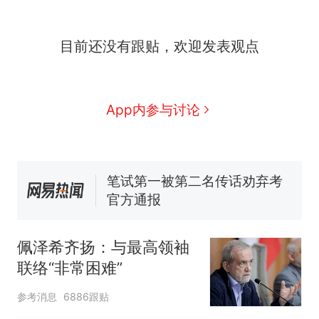
“不想干了特提出辞职”，疑
热
目前还没有跟贴，欢迎发表观点
似南京大学数院院长辞职信流
传，院方回应：喻良教授已卸
费大厨“全国小炒肉大王”称
新
任院长一职，不清楚辞职信来
号，仅凭视频评出？中国烹饪
源；曾用手绘图做头像
协会回应
男子上山采菌偶然发现鸡枞菌
App内参与讨论
窝，原地守1天等它长大：挖了
140多朵
美国渔民钓获鲨鱼徒手将其拽
回大海 目击者直呼震惊 （视频
来源：参考消息）
笔试第一被第二名传话劝弃考
官方通报
惊艳！字都飘起来了 博主在田
间创作“悬浮字” 网友：真·裸眼
佩泽希齐扬：与最高领袖
3D！
“不想干了特提出辞职”，疑
热
联络“非常困难”
似南京大学数院院长辞职信流
传，院方回应：喻良教授已卸
参考消息
6886跟贴
任院长一职，不清楚辞职信来