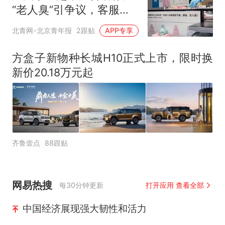
“老人臭”引争议，客服回
应
北青网-北京青年报
2跟贴
APP专享
方盒子新物种长城H10正式上市，限时换
新价20.18万元起
齐鲁壹点
88跟贴
网易热搜
每30分钟更新
打开应用 查看全部
中国经济展现强大韧性和活力