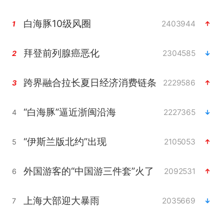
白海豚10级风圈
2403944
1
拜登前列腺癌恶化
2304585
2
跨界融合拉长夏日经济消费链条
2229586
3
“白海豚”逼近浙闽沿海
2227365
4
“伊斯兰版北约”出现
2105053
5
外国游客的“中国游三件套”火了
2092531
6
上海大部迎大暴雨
2035669
7