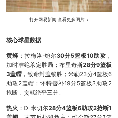
打开网易新闻 查看更多图片
核心球星数据
黄蜂
：拉梅洛·鲍尔
30分5篮板10助攻
，
加时准绝杀定胜局；布里奇斯
28分9篮板
3盖帽
，致命封盖锁胜；米勒23分4篮板6
助攻2盖帽；怀特替补19分5篮板3助攻2
抢断，贡献绝平三分。
热火
：D-米切尔
28分4篮板6助攻2抢断1
盖帽
，末节反扑难救主；维金斯27分7篮