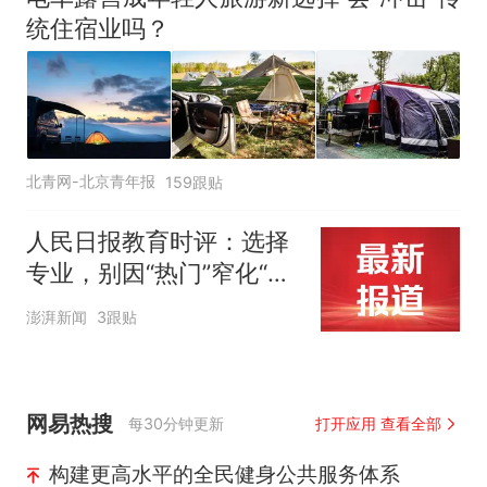
统住宿业吗？
北青网-北京青年报
159跟贴
人民日报教育时评：选择
专业，别因“热门”窄化“热
爱”
澎湃新闻
3跟贴
网易热搜
每30分钟更新
打开应用 查看全部
构建更高水平的全民健身公共服务体系