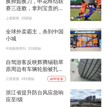
换帅如换刀，申花终结联
赛三连败，拿到宝贵的续
命3分
上观新闻
39跟贴
全球外卖霸主，杀到中国
小城
中国新闻周刊
328跟贴
自驾游客反映辉腾锡勒草
原周边有车辆轮胎被扎，
修理店铺换胎价格高达千
江西晨报
582跟贴
APP专享
元，官方发布情况通报
浙江省提升防台风应急响
应至Ⅰ级