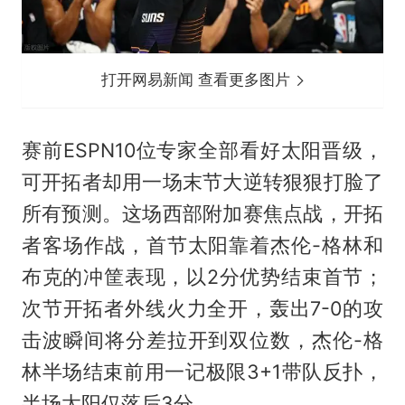
打开网易新闻 查看更多图片
赛前ESPN10位专家全部看好太阳晋级，
可开拓者却用一场末节大逆转狠狠打脸了
所有预测。这场西部附加赛焦点战，开拓
者客场作战，首节太阳靠着杰伦-格林和
布克的冲筐表现，以2分优势结束首节；
次节开拓者外线火力全开，轰出7-0的攻
击波瞬间将分差拉开到双位数，杰伦-格
林半场结束前用一记极限3+1带队反扑，
半场太阳仅落后3分。