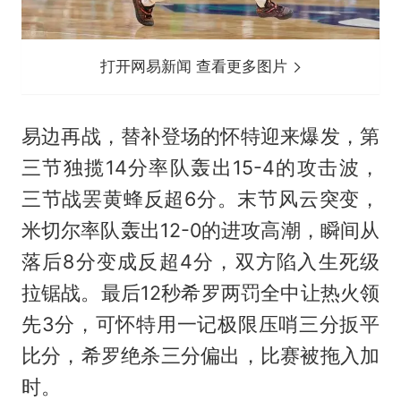
打开网易新闻 查看更多图片
易边再战，替补登场的怀特迎来爆发，第
三节独揽14分率队轰出15-4的攻击波，
三节战罢黄蜂反超6分。末节风云突变，
米切尔率队轰出12-0的进攻高潮，瞬间从
落后8分变成反超4分，双方陷入生死级
拉锯战。最后12秒希罗两罚全中让热火领
先3分，可怀特用一记极限压哨三分扳平
比分，希罗绝杀三分偏出，比赛被拖入加
时。