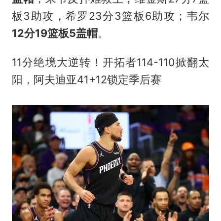
板3助攻，希罗23分3篮板6助攻；韦尔
12分19篮板5盖帽
。
11分绝境大逆转！开拓者114-110掀翻太
阳，阿夫迪亚41+12锁定季后赛