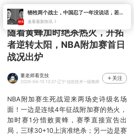
打开
随着黄蜂加时绝杀热火，开拓
者逆转太阳，NBA附加赛首日
战况出炉
董老师看竞技
关注
2026-04-15 13:37
·辽宁
·信息技术一级教师
NBA附加赛生死战迎来两场史诗级名场
面！一边是连续4年征战附加赛的热火，
加时赛1分惜败黄蜂，赛季直接宣告出
局，三球30+10上演准绝杀；另一边是赛