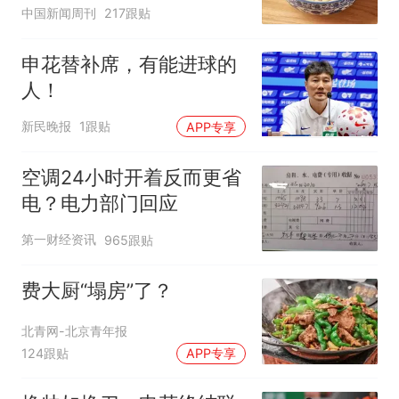
中国新闻周刊
217跟贴
申花替补席，有能进球的
人！
新民晚报
1跟贴
APP专享
空调24小时开着反而更省
电？电力部门回应
第一财经资讯
965跟贴
费大厨“塌房”了？
北青网-北京青年报
124跟贴
APP专享