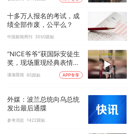
十多万人报名的考试，成
绩全部作废，公平么？
中国新闻周刊
3550跟贴
“NICE爷爷”获国际安徒生
奖，现场重现经典表情
包，向中国粉丝问好
潇湘晨报
65跟贴
APP专享
外媒：波兰总统向乌总统
发出最后通牒
参考消息
1422跟贴