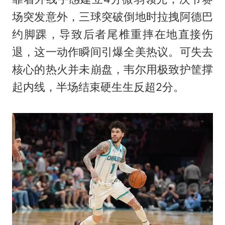
场突发意外，三球突破倒地时拉拽阿德巴
约脚踝，导致后者尾椎重摔在地直接伤
退，这一动作瞬间引爆全美热议。可失去
核心的热火并未崩盘，韦尔用极致护筐撑
起内线，半场结束硬生生反超2分。