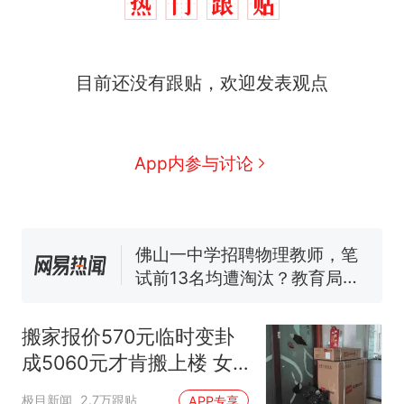
十多万人报名的考试，成绩
热
目前还没有跟贴，欢迎发表观点
全部作废，公平么？
搬家报价570元，搬到楼下
新
交5060元才肯搬上楼！女子傻
App内参与讨论
眼了……
空调24小时开着反而更省电？
电力部门回应
佛山一中学招聘物理教师，笔
试前13名均遭淘汰？教育局：
已叫停招聘，成立调查组全面
视频丨只要一枚命中就能让航
核查
母瘫痪 轰-6J实力有多强？
“不建议大家买深色蛋糕”上热
搜，网友：天塌了！
搬家报价570元临时变卦
十多万人报名的考试，成绩
成5060元才肯搬上楼 女
热
全部作废，公平么？
子傻眼
极目新闻
2.7万跟贴
APP专享