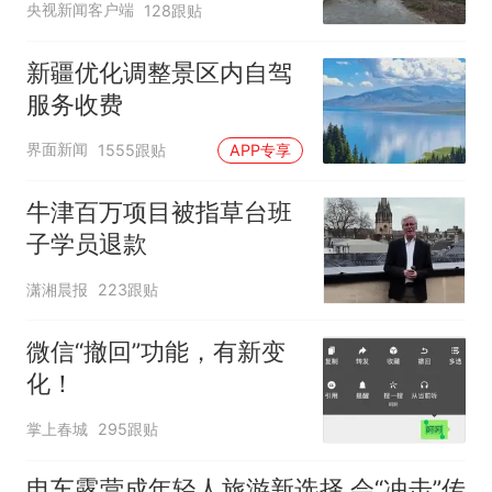
央视新闻客户端
128跟贴
新疆优化调整景区内自驾
服务收费
界面新闻
1555跟贴
APP专享
牛津百万项目被指草台班
子学员退款
潇湘晨报
223跟贴
微信“撤回”功能，有新变
化！
掌上春城
295跟贴
电车露营成年轻人旅游新选择 会“冲击”传