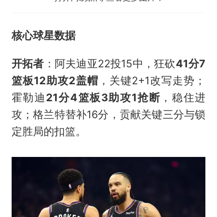
核心球星数据
开拓者
：阿夫迪亚22投15中，狂砍
41分7
篮板12助攻2盖帽
，关键2+1改写走势；
霍勒迪
21分4篮板3助攻1抢断
，稳住进
攻；格兰特替补16分，贡献关键三分与锁
定胜局的扣篮。