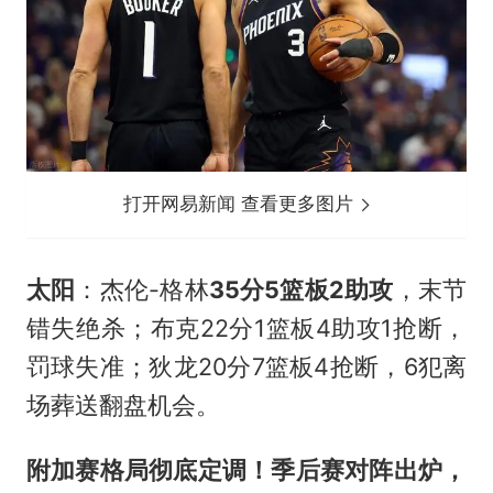
打开网易新闻 查看更多图片
太阳
：杰伦-格林
35分5篮板2助攻
，末节
错失绝杀；布克22分1篮板4助攻1抢断，
罚球失准；狄龙20分7篮板4抢断，6犯离
场葬送翻盘机会。
附加赛格局彻底定调！季后赛对阵出炉，