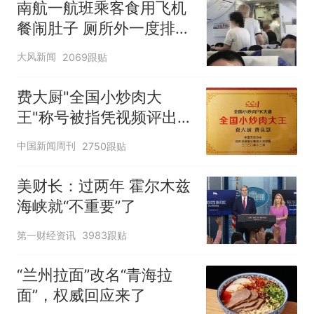
南航一航班乘客食用飞机
餐闹肚子 厕所外一度排长
队
大风新闻
2069跟贴
费大厨"全国小炒肉大
王"称号被指凭视频评出
官方回应
中国新闻周刊
2750跟贴
美财长：过两年 霍尔木兹
海峡就“不重要”了
第一财经资讯
3983跟贴
“兰州拉面”改名“青海拉
面”，权威回应来了