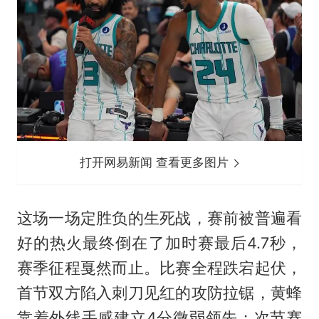
打开网易新闻 查看更多图片
这场一场定胜负的生死战，赛前被普遍看
好的热火最终倒在了加时赛最后4.7秒，
赛季征程戛然而止。比赛全程跌宕起伏，
首节双方陷入刺刀见红的攻防拉锯，黄蜂
靠着外线手感建立4分微弱领先；次节赛