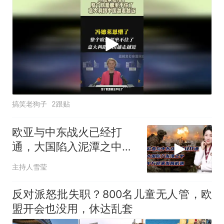
搞笑老狗子
2跟贴
欧亚与中东战火已经打
通，大国陷入泥潭之中，
中方迎来发展机遇？
主持人雪莹
反对派怒批失职？800名儿童无人管，欧
盟开会也没用，休达乱套