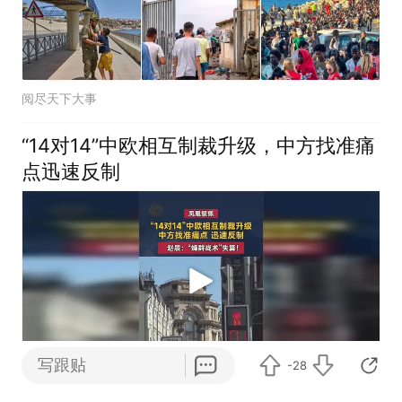
阅尽天下大事
“14对14”中欧相互制裁升级，中方找准痛
点迅速反制
写跟贴
-28
凤凰卫视