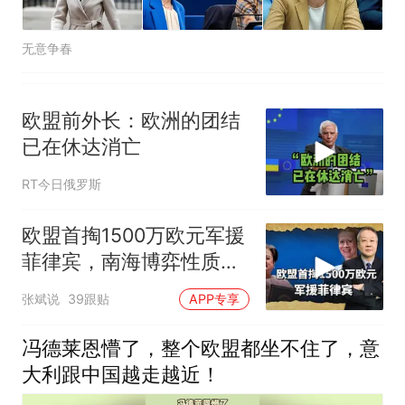
无意争春
欧盟前外长：欧洲的团结
已在休达消亡
RT今日俄罗斯
欧盟首掏1500万欧元军援
菲律宾，南海博弈性质彻
底变了
张斌说
39跟贴
APP专享
冯德莱恩懵了，整个欧盟都坐不住了，意
大利跟中国越走越近！