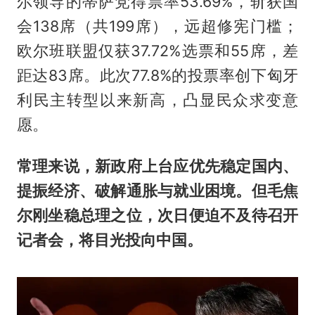
尔领导的蒂萨党得票率53.69%，斩获国
会138席（共199席），远超修宪门槛；
欧尔班联盟仅获37.72%选票和55席，差
距达83席。此次77.8%的投票率创下匈牙
利民主转型以来新高，凸显民众求变意
愿。
常理来说，新政府上台应优先稳定国内、
提振经济、破解通胀与就业困境。但毛焦
尔刚坐稳总理之位，次日便迫不及待召开
记者会，将目光投向中国。