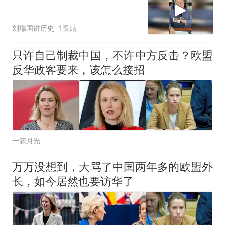
哥士兵搬起大石块投向移民引
争议，此前一天内数万人从摩
刘瑞国讲历史
1跟贴
洛哥涌入西班牙
只许自己制裁中国，不许中方反击？欧盟
反华政客要来，该怎么接招
一簌月光
万万没想到，大骂了中国两年多的欧盟外
长，如今居然也要访华了