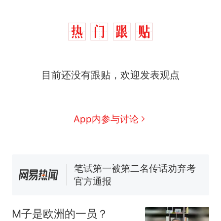
西班牙飞地休达边境，摩洛
热
哥士兵搬起大石块投向移民引
目前还没有跟贴，欢迎发表观点
争议，此前一天内数万人从摩
费大厨“全国小炒肉大王”称
新
洛哥涌入西班牙
号，仅凭视频评出？中国烹饪
协会回应
男子上山采菌偶然发现鸡枞菌
App内参与讨论
窝，原地守1天等它长大：挖了
140多朵
美国一场追捕行动中，一男子
在车辆行驶中爬上车顶跳舞。
（新京报）
笔试第一被第二名传话劝弃考
官方通报
美国渔民钓获鲨鱼徒手将其拽
回大海 目击者直呼震惊 （视频
M子是欧洲的一员？
来源：参考消息）
西班牙飞地休达边境，摩洛
热