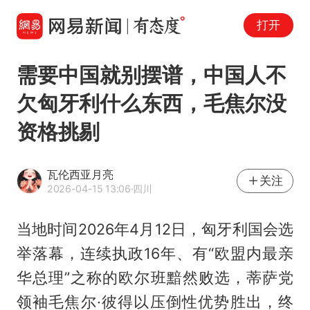
打开
需要中国就别摆谱，中国人不
欠匈牙利什么东西，毛焦尔没
资格挑剔
瓦伦西亚月亮
关注
2026-04-15 13:06
·四川
当地时间2026年4月12日，匈牙利国会选
举落幕，连续执政16年、有“欧盟内最亲
华总理”之称的
欧尔班
黯然败选，蒂萨党
领袖
毛焦尔
·彼得以压倒性优势胜出，终