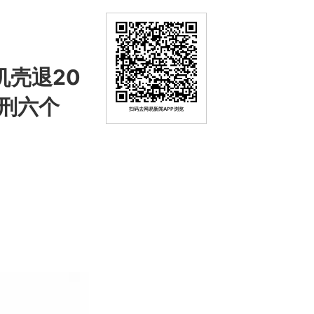
机壳退20
刑六个
扫码去网易新闻APP浏览