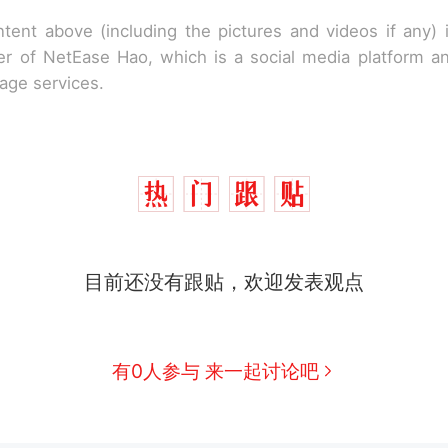
tent above (including the pictures and videos if any)
r of NetEase Hao, which is a social media platform a
rage services.
目前还没有跟贴，欢迎发表观点
有0人参与 来一起讨论吧