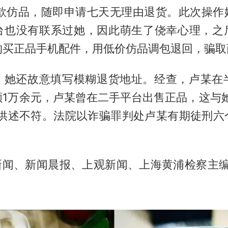
同款仿品，随即申请七天无理由退货。此次操作
台也没有联系过她，因此萌生了侥幸心理，之
购买正品手机配件，用低价仿品调包退回，骗取
，她还故意填写模糊退货地址。经查，卢某在半
额1万余元，卢某曾在二手平台出售正品，这与她
的供述不符。法院以诈骗罪判处卢某有期徒刑六
视新闻、新闻晨报、上观新闻、上海黄浦检察主编 |