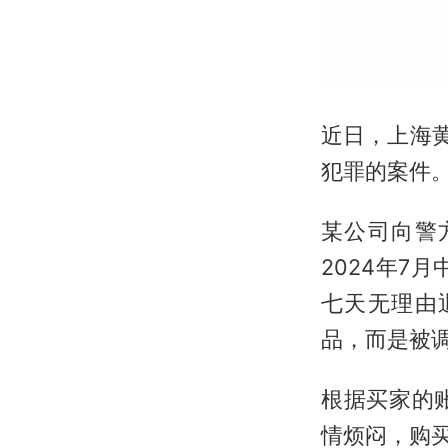
近日，上海
犯罪的案件
某公司向警
2024年7
七天无理由
品，而是被
根据买家的
情烦闷，购