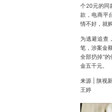
个20元的
款，电商平
情不好，就
为逃避追查
笔，涉案金
全部扔掉”
金五千元。
来源 | 陕
王婷