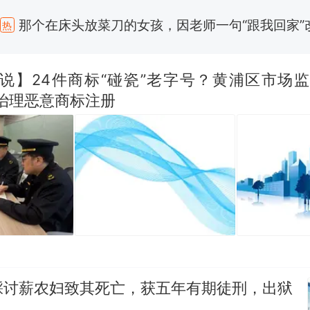
那个在床头放菜刀的女孩，因老师一句“跟我回家”
热
制裁瓜子饺子，美国怕什么？
新
务说】24件商标“碰瓷”老字号？黄浦区市场监
治理恶意商标注册
费大厨“全国小炒肉大王”称号，仅凭视频评出？中国
美国渔民钓获鲨鱼徒手将其拽回大海 目击者直呼震惊
参考消息）
笔试第一被第二名传话劝弃考 官方通报
佛山一中学招聘物理教师，笔试前13名均遭淘汰？教
招聘，成立调查组全面核查
那个在床头放菜刀的女孩，因老师一句“跟我回家”
热
踩讨薪农妇致其死亡，获五年有期徒刑，出狱