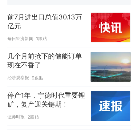
国大使骑行绕了几乎整个国境
视频丨只要一枚命中就能让航
线一圈，还曾两次到中国寻根
母瘫痪 轰-6J实力有多强？
前7月进出口总值30.13万
5万的小车卖不动，40万以上
亿元
的抢着买
空调24小时开着反而更省电？
每日经济新闻
1跟贴
电力部门回应
大雨将至一家老小6分钟抢收完
几个月前抢下的储能订单
1千斤稻谷
现在不香了
十多万人报名的考试，成绩
热
经济观察报
全部作废，公平么？
9跟贴
停产1年，宁德时代重要锂
矿，复产迎关键期！
证券时报
2跟贴