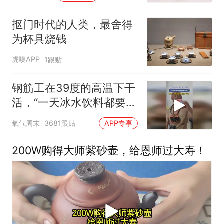
抠门时代的人类，最舍得
为杯具烧钱
虎嗅APP
1跟贴
钢筋工在39度的高温下干
活，“一天冰水饮料都要喝
20斤”，男子：不喝这
氧气周末
3681跟贴
APP专享
些，根本没力气干活
200W购得大师紫砂壶，给恩师过大寿！