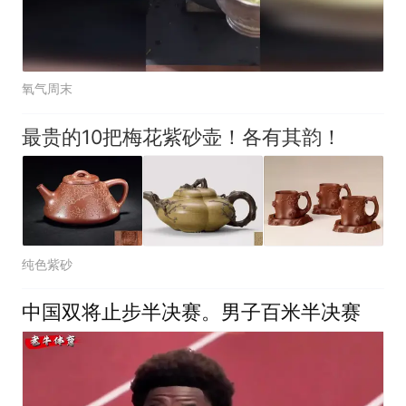
氧气周末
最贵的10把梅花紫砂壶！各有其韵！
纯色紫砂
中国双将止步半决赛。男子百米半决赛