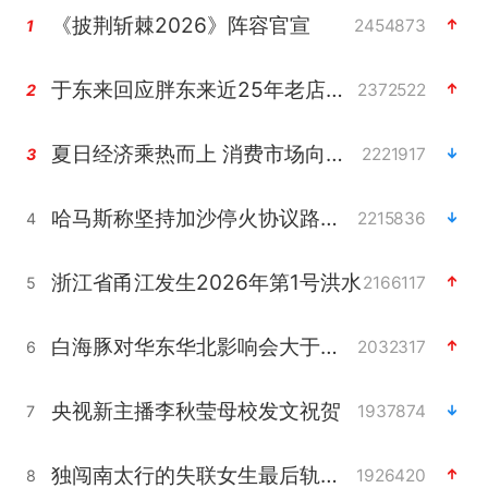
《披荆斩棘2026》阵容官宣
2454873
1
于东来回应胖东来近25年老店年底关闭
2372522
2
夏日经济乘热而上 消费市场向新而行
2221917
3
哈马斯称坚持加沙停火协议路线图
2215836
4
浙江省甬江发生2026年第1号洪水
2166117
5
白海豚对华东华北影响会大于巴威
2032317
6
央视新主播李秋莹母校发文祝贺
1937874
7
独闯南太行的失联女生最后轨迹已确认
1926420
8