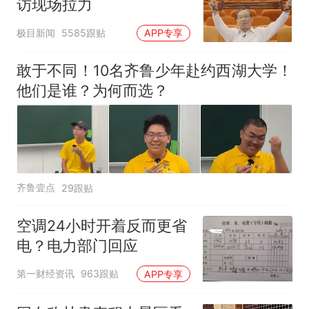
访现场拉力
极目新闻
5585跟贴
APP专享
敢于不同！10名齐鲁少年赴约西湖大学！
他们是谁？为何而选？
齐鲁壹点
29跟贴
空调24小时开着反而更省
电？电力部门回应
第一财经资讯
963跟贴
APP专享