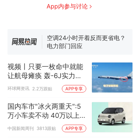
国大使骑行绕了几乎整个国境
视频丨只要一枚命中就能让航
App内参与讨论
线一圈，还曾两次到中国寻根
母瘫痪 轰-6J实力有多强？
5万的小车卖不动，40万以上
的抢着买
空调24小时开着反而更省电？
电力部门回应
大雨将至一家老小6分钟抢收完
1千斤稻谷
视频丨只要一枚命中就能
十多万人报名的考试，成绩
热
让航母瘫痪 轰-6J实力有
全部作废，公平么？
多强？
环球网资讯
2.2万跟贴
APP专享
国内车市"冰火两重天":5
万小车卖不动 40万以上
的抢购
中国新闻周刊
3813跟贴
APP专享