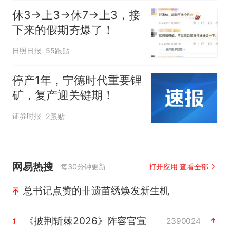
休3→上3→休7→上3，接
下来的假期夯爆了！
日照日报
55跟贴
停产1年，宁德时代重要锂
矿，复产迎关键期！
证券时报
2跟贴
网易热搜
每30分钟更新
打开应用 查看全部
总书记点赞的非遗苗绣焕发新生机
《披荆斩棘2026》阵容官宣
2390024
1