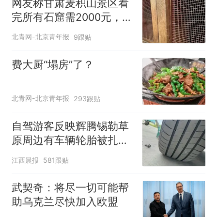
网友称甘肃麦积山景区看
完所有石窟需2000元，景
区：部分石窟受特别保
北青网-北京青年报
9跟贴
护，游客可按需买
费大厨“塌房”了？
北青网-北京青年报
293跟贴
自驾游客反映辉腾锡勒草
原周边有车辆轮胎被扎，
修理店铺换胎价格高达千
江西晨报
581跟贴
元，官方发布情况通报
武契奇：将尽一切可能帮
助乌克兰尽快加入欧盟