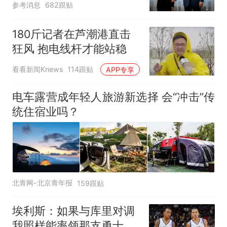
参考消息
682跟贴
180斤记者在芦潮港直击
狂风 抱电线杆才能站稳
看看新闻Knews
114跟贴
APP专享
电车露营成年轻人旅游新选择 会“冲击”传
统住宿业吗？
北青网-北京青年报
159跟贴
埃利斯：如果与库里对调
我照样能率领那支勇士取