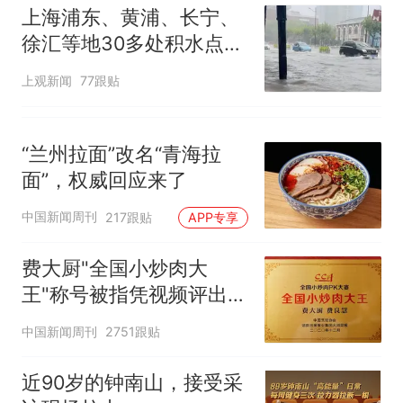
上海浦东、黄浦、长宁、
徐汇等地30多处积水点正
在抢排
上观新闻
77跟贴
“兰州拉面”改名“青海拉
面”，权威回应来了
中国新闻周刊
217跟贴
APP专享
费大厨"全国小炒肉大
王"称号被指凭视频评出
官方回应
中国新闻周刊
2751跟贴
近90岁的钟南山，接受采