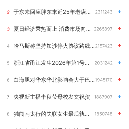
于东来回应胖东来近25年老店年底关闭
2311243
2
夏日经济乘热而上 消费市场向新而行
2265397
3
哈马斯称坚持加沙停火协议路线图
2157423
4
浙江省甬江发生2026年第1号洪水
2031242
5
白海豚对华东华北影响会大于巴威
1945170
6
央视新主播李秋莹母校发文祝贺
1887907
7
独闯南太行的失联女生最后轨迹已确认
1850748
8