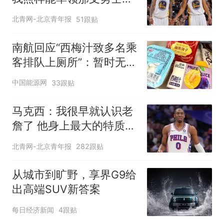
得现在的成就
北青网-北京青年报
51跟贴
南航回应“西梅汁致多名乘
客排队上厕所”：暂时无法
核查是否发放西梅汁
中国能源网
33跟贴
马克西：我很早就认识老
詹了 他身上最大的特质就
是谦逊
北青网-北京青年报
282跟贴
从城市到旷野，享界G9给
出高端SUV新答案
每日经济新闻
4跟贴