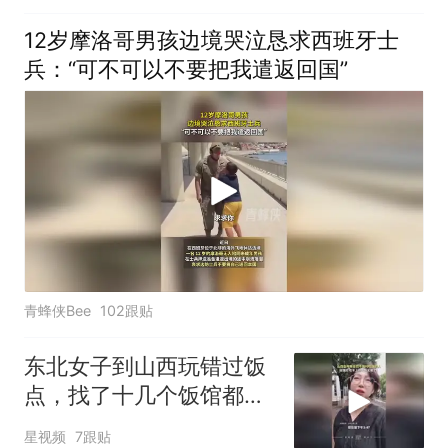
12岁摩洛哥男孩边境哭泣恳求西班牙士
兵：“可不可以不要把我遣返回国”
青蜂侠Bee
102跟贴
东北女子到山西玩错过饭
点，找了十几个饭馆都没
开门：午休到几点
星视频
7跟贴