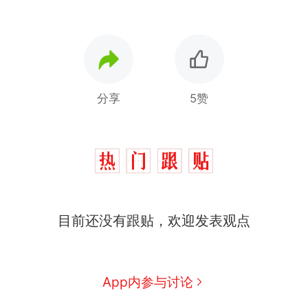
分享
5赞
目前还没有跟贴，欢迎发表观点
西班牙飞地休达边境，摩洛
热
哥士兵搬起大石块投向移民引
争议，此前一天内数万人从摩
男子上山采菌偶然发现鸡枞
新
App内参与讨论
洛哥涌入西班牙
菌窝，原地守1天等它长大：挖