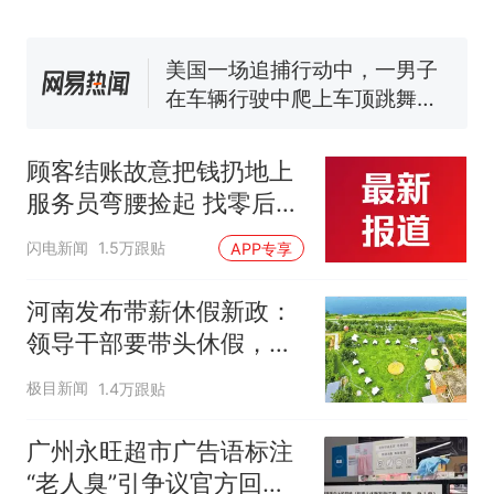
了140多朵
美国一场追捕行动中，一男子
在车辆行驶中爬上车顶跳舞。
（新京报）
费大厨“全国小炒肉大王”称
号，仅凭视频评出？中国烹饪
协会回应
笔试第一被第二名传话劝弃考
官方通报
顾客结账故意把钱扔地上
惊艳！字都飘起来了 博主在田
服务员弯腰捡起 找零后照
间创作“悬浮字” 网友：真·裸眼
原样扔回去 老板称：服务
3D！
西班牙飞地休达边境，摩洛
热
闪电新闻
1.5万跟贴
APP专享
员是我儿子 他没做错 奖
哥士兵搬起大石块投向移民引
励100元
争议，此前一天内数万人从摩
河南发布带薪休假新政：
洛哥涌入西班牙
领导干部要带头休假，推
动全员应休尽休、休满休
极目新闻
1.4万跟贴
足；鼓励3-7天弹性长
假，构建“周五半天+周末
广州永旺超市广告语标注
+年假”短途度假模式
“老人臭”引争议官方回