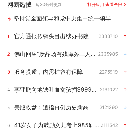
网易热搜
每30分钟更新
打开应用 查看全部
坚持党全面领导和党中央集中统一领导
官方通报传销头目出狱办书院
2383710
1
佛山回应“废品场有残障务工人员”
2335985
2
服务提质，内需扩容有保障
2275919
3
李亚鹏向地铁吐血女孩捐99999元
2191022
4
美股收盘：道指再创历史新高
2121390
5
41岁女子为鼓励女儿考上985研究生
2111542
6