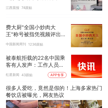
应：统一上报反馈，门店
江西晨报
74跟贴
核实完毕后会回电
费大厨"全国小炒肉大
王"称号被指凭视频评出
官方回应
中国新闻周刊
1236跟贴
被泰航拒载的22名中国乘
客有人发声：工作人员承
诺免费改签，最后却自费
红星新闻
43跟贴
APP专享
买机票回国
很多人爱吃，竟然是假的！上海多家热门
餐饮店被曝光，网友热议