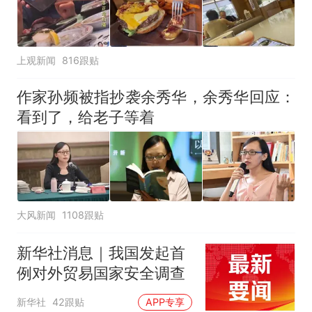
上观新闻
816跟贴
作家孙频被指抄袭余秀华，余秀华回应：
看到了，给老子等着
大风新闻
1108跟贴
新华社消息｜我国发起首
例对外贸易国家安全调查
新华社
42跟贴
APP专享