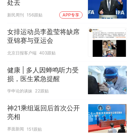
处去
新民周刊
156跟贴
APP专享
女排运动员李盈莹将缺席
亚锦赛与亚运会
北京日报客户端
403跟贴
健康 | 多人因蝉鸣听力受
损，医生紧急提醒
学申论的谈妹
22跟贴
神21乘组返回后首次公开
亮相
界面新闻
151跟贴