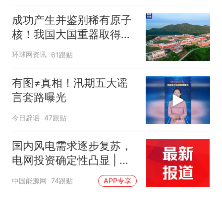
成功产生并鉴别稀有原子
核！我国大国重器取得新
成果
环球网资讯
61跟贴
有图≠真相！汛期五大谣
言套路曝光
今日辟谣
47跟贴
国内风电需求逐步复苏，
电网投资确定性凸显 | 投
研报告
中国能源网
74跟贴
APP专享