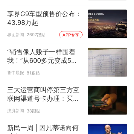
享界G9车型预售价公布：
43.98万起
界面新闻
2697跟贴
APP专享
“销售像人贩子一样围着
我！”从600多元变成5万
元，57岁保洁阿姨做医美
鲁中晨报
81跟贴
后眼睛肿到流泪、视物模
糊
三大运营商叫停第三方互
联网渠道号卡办理：买的
卡还能用吗？资费会涨
澎湃新闻
38跟贴
吗？
新民一周 | 因凡蒂诺向何