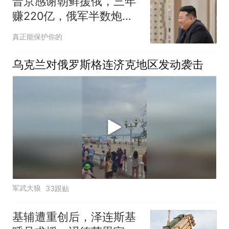
普京感谢朝鲜援俄，三年
赚220亿，俄军半数炮弹
靠平壤
真正能保护你的
乌克兰对俄罗斯格连济克地区发动袭击
军武大狼
33跟贴
基辅遭重创后，泽连斯基