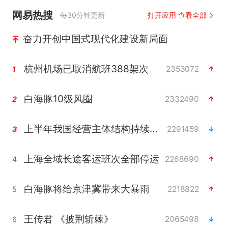
网易热搜
每30分钟更新
打开应用 查看全部
奋力开创中国式现代化建设新局面
杭州机场已取消航班388架次
2353072
1
白海豚10级风圈
2332490
2
上半年我国经营主体结构持续优化
2291459
3
上海全域长途客运班次全部停运
2268690
4
白海豚将给京津冀带来大暴雨
2218822
5
王传君 《披荆斩棘》
2065498
6