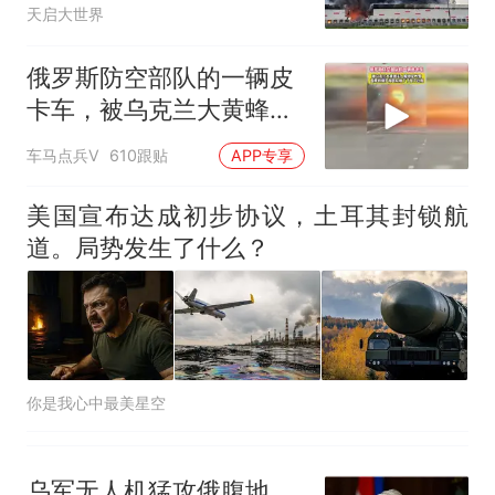
有可能“自爆”？
天启大世界
俄罗斯防空部队的一辆皮
卡车，被乌克兰大黄蜂无
人机锁定炸毁
车马点兵V
610跟贴
APP专享
美国宣布达成初步协议，土耳其封锁航
道。局势发生了什么？
你是我心中最美星空
乌军无人机猛攻俄腹地，