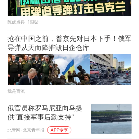
陈虎点兵
1跟贴
抢在中国之前，普京先对日本下手！俄军
导弹从天而降摧毁日企仓库
我是盲流
俄官员称罗马尼亚向乌提
供“直接军事后勤支持”
北青网-北京青年报
APP专享