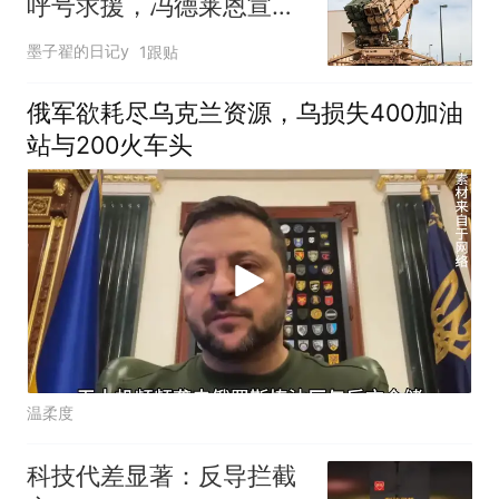
呼号求援，冯德莱恩宣
布：要让俄付出代价
墨子翟的日记y
1跟贴
俄军欲耗尽乌克兰资源，乌损失400加油
站与200火车头
温柔度
科技代差显著：反导拦截