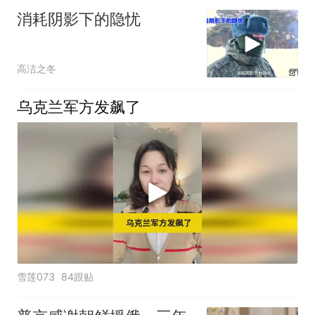
消耗阴影下的隐忧
高洁之冬
乌克兰军方发飙了
雪莲073
84跟贴