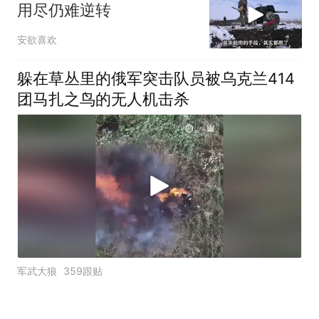
用尽仍难逆转
安欲喜欢
躲在草丛里的俄军突击队员被乌克兰414
团马扎之鸟的无人机击杀
军武大狼
359跟贴