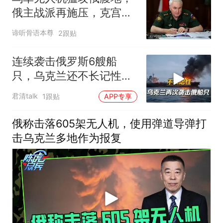
俄主战派再施压，克宫仍
拒绝全面动员
谛听骨语本尊
2跟贴
连续袭击俄罗斯6艘船
只，乌克兰还不长记性，
俄将发动更猛烈报复
君清talk
1跟贴
APP专享
俄称击落605架无人机，使用弹道导弹打
击乌克兰多地作为报复