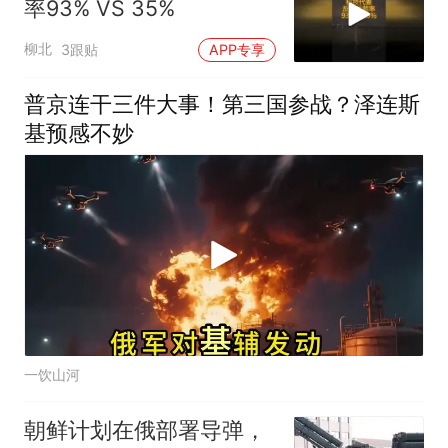
率93% VS 35%
柳北
3跟贴
APP专享
普京连干三件大事！第三国参战？泽连斯
基预感不妙
一饮山河
朝鲜计划在俄部署导弹，