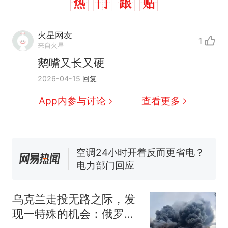
火星网友
1
十多万人报名的考试，成绩
热
来自火星
全部作废，公平么？
鹅嘴又长又硬
全球唯一没有法定首都的国
新
2026-04-15
回复
家，刚改国名，总统就邀请中
国大使骑行绕了几乎整个国境
搬家报价570元，搬到楼下交
App内参与讨论
查看更多
线一圈，还曾两次到中国寻根
5060元才肯搬上楼！女子傻眼
了……
视频丨只要一枚命中就能让航
母瘫痪 轰-6J实力有多强？
空调24小时开着反而更省电？
电力部门回应
佛山一中学招聘物理教师，笔
试前13名均遭淘汰？教育局：
乌克兰走投无路之际，发
已叫停招聘，成立调查组全面
十多万人报名的考试，成绩
热
现一特殊的机会：俄罗斯
核查
全部作废，公平么？