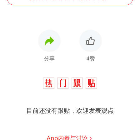
分享
4赞
目前还没有跟贴，欢迎发表观点
App内参与讨论