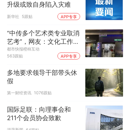
升级或致自身陷入灾难
新华社
5跟贴
APP专享
“中传多个艺术类专业取消
艺考”，网友：文化工作者
一定要有文化，这句话的
都市快报橙柿互动
563跟贴
APP专享
含金量还在持续上升
多地要求领导干部带头休
假
第一财经资讯
1076跟贴
国际足联：向理事会和
211个会员协会致歉
澎湃新闻
64跟贴