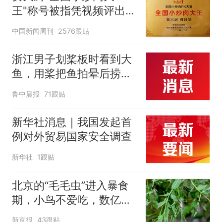
王"称号被指凭视频评出
官方回应
中国新闻周刊
2576跟贴
浙江男子划桨板时看到大
鱼，用桨把鱼拍晕后捞
起；当事人：鱼重7斤6
鲁中晨报
71跟贴
两，做成红烧辣子鱼块，
味道很好
新华社消息｜我国发起首
例对外贸易国家安全调查
新华社
1跟贴
北京的“毛毛虫”进入暴食
期，小鸟不爱吃，数亿头
小蜂迎战
新京报
43跟贴