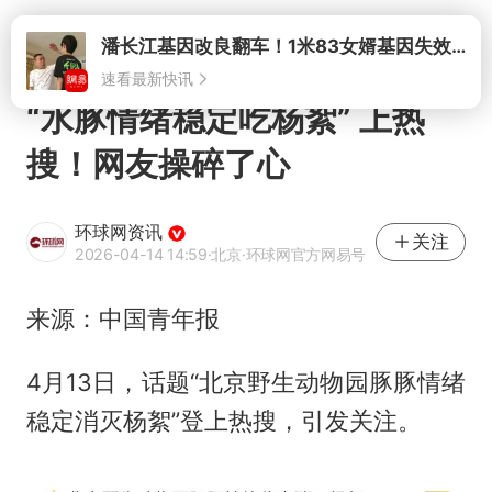
打开
潘长江基因改良翻车！1米83女婿基因失效，12岁外孙身高只到姥爷下巴
速看最新快讯
“水豚情绪稳定吃杨絮” 上热
搜！网友操碎了心
环球网资讯
关注
2026-04-14 14:59
·北京
·环球网官方网易号
来源：中国青年报
4月13日，话题“北京野生动物园豚豚情绪
稳定消灭杨絮”登上热搜，引发关注。