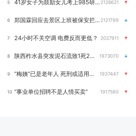
41岁女子为鼓励女儿考上985研究生
2128621
5
郑国霖回应去景区上班被保安拦下
2121799
6
24小时不关空调 电费反而更低？
2027911
7
陕西柞水县突发泥石流致1死2失联
1973070
8
“梅姨”已是老年人 死刑或适用受限
1937447
9
“事业单位招聘不是人情买卖”
1917580
10