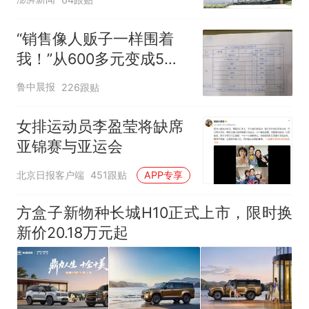
“销售像人贩子一样围着
我！”从600多元变成5万
元，57岁保洁阿姨做医美
鲁中晨报
226跟贴
后眼睛肿到流泪、视物模
糊
女排运动员李盈莹将缺席
亚锦赛与亚运会
北京日报客户端
451跟贴
APP专享
方盒子新物种长城H10正式上市，限时换
新价20.18万元起