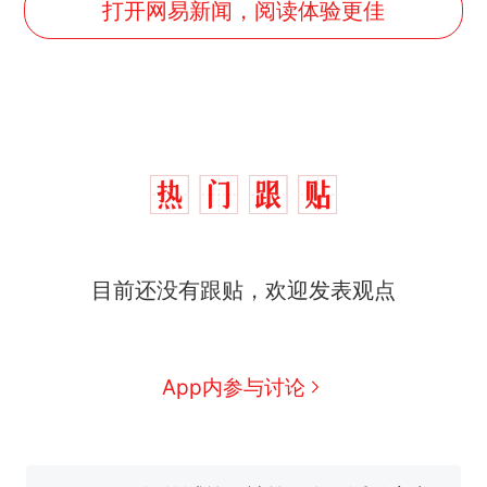
打开网易新闻，阅读体验更佳
“不想干了特提出辞职”，疑
热
似南京大学数院院长辞职信流
传，院方回应：喻良教授已卸
费大厨“全国小炒肉大王”称
新
目前还没有跟贴，欢迎发表观点
任院长一职，不清楚辞职信来
号，仅凭视频评出？中国烹饪
源；曾用手绘图做头像
协会回应
男子上山采菌偶然发现鸡枞菌
窝，原地守1天等它长大：挖了
140多朵
美国渔民钓获鲨鱼徒手将其拽
App内参与讨论
回大海 目击者直呼震惊 （视频
来源：参考消息）
笔试第一被第二名传话劝弃考
官方通报