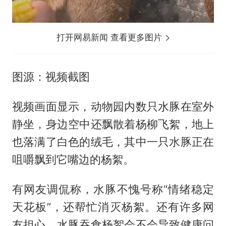
打开网易新闻 查看更多图片
图源：视频截图
视频画面显示，动物园内数只水豚在室外
静坐，身边空中还飘散着杨柳飞絮，地上
也落满了白色的绒毛，其中一只水豚正在
咀嚼飘到它嘴边的杨絮。
有网友调侃称，水豚不愧号称“情绪稳定
天花板”，还帮忙消灭杨絮。还有许多网
友担心，水豚吞食杨絮会不会导致健康问