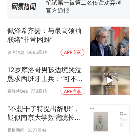
惊艳！字都飘起来了 博主在田
间创作“悬浮字” 网友：真·裸眼
3D！
“不想干了特提出辞职”，疑
热
似南京大学数院院长辞职信流
佩泽希齐扬：与最高领袖
传，院方回应：喻良教授已卸
联络“非常困难”
任院长一职，不清楚辞职信来
源；曾用手绘图做头像
参考消息
6886跟贴
APP专享
12岁摩洛哥男孩边境哭泣
恳求西班牙士兵：“可不可
以不要把我遣返回国”
青蜂侠Bee
773跟贴
APP专享
“不想干了特提出辞职”，
疑似南京大学数院院长辞
职信流传，院方回应：喻
极目新闻
3377跟贴
良教授已卸任院长一职，