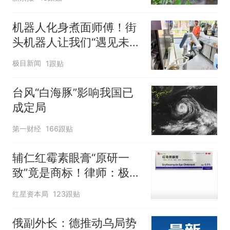
机器人化身煮面师傅！街
头机器人让我们“遇见未
来”
极目新闻
1跟贴
台风“白海豚”影响我国已
成定局
第一财经
166跟贴
辅仁红霉素眼膏“原研一
致”竟是商标！律师：极易
误导消费者，不妥
红星资本局
123跟贴
俄副外长：德推动乌局势