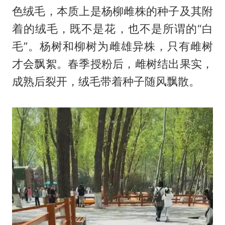
色绒毛，本质上是杨柳雌株的种子及其附
着的绒毛，既不是花，也不是所谓的“白
毛”。杨树和柳树为雌雄异株，只有雌树
才会飘絮。春季授粉后，雌树结出果实，
成熟后裂开，绒毛带着种子随风飘散。