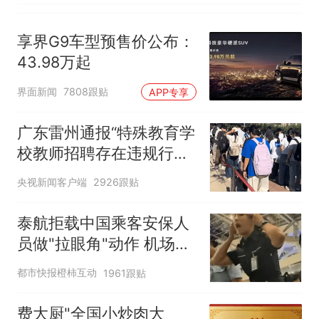
不清楚辞职信来源；曾用
手绘图做头像
享界G9车型预售价公布：
43.98万起
界面新闻
7808跟贴
APP专享
广东雷州通报“特殊教育学
校教师招聘存在违规行
为”：已启动问责程序 副
央视新闻客户端
2926跟贴
校长被停职
泰航拒载中国乘客安保人
员做"拉眼角"动作 机场再
回应
都市快报橙柿互动
1961跟贴
费大厨"全国小炒肉大