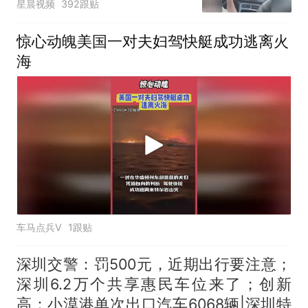
星晨视频
392跟贴
惊心动魄美国一对夫妇驾快艇成功逃离火
海
车马点兵V
1跟贴
深圳交警：罚500元，近期出行要注意；
深圳6.2万个共享惠民车位来了；创新
高：小漠港单次出口汽车6068辆|深圳特