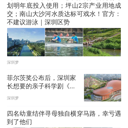
划明年底投入使用；坪山2宗产业用地成
交；南山大沙河水质达标可戏水！官方：
不建议游泳｜深圳区势
深圳梦
菲尔茨奖公布后，深圳家
长想要的亲子科学剧《数
学秀》终于要来了！
深圳梦
四名幼童结伴寻母独自横穿马路，幸亏遇
到了他们