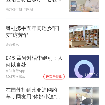
山揭牌
南方都市报
3跟贴
粤桂携手五年间瑶乡“四
变”绽芳华
金台资讯
E45 孟岩对话李继刚：人
何以自处
有知有行App
00:12
30.1万次播放
云音乐特供
在国外打到比亚迪网约
车，网友用“你好小迪”一
秒唤醒，震惊司机