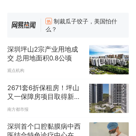
制裁瓜子饺子，美国怕什
热
么？
费大厨“全国小炒肉大王”称
新
号，仅凭视频评出？中国烹饪
深圳坪山2宗产业用地成
协会回应
男子上山采菌偶然发现鸡枞菌
交 总用地面积0.8公顷
窝，原地守1天等它长大：挖了
140多朵
美国渔民钓获鲨鱼徒手将其拽
观点机构
回大海 目击者直呼震惊 （视频
来源：参考消息）
笔试第一被第二名传话劝弃考
2671套6折保租房！坪山
官方通报
又一保障房项目取得新进
展
多地要求领导干部带头休假
南方都市报
制裁瓜子饺子，美国怕什
热
深圳首个口腔黏膜病中西
么？
医结合特色诊疗中心在坪