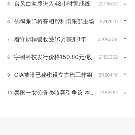
台风白海豚进入48小时警戒线
2278832
5
佛得角门将亮相智利俱乐部主场
2212610
6
看守所辅警收受10万获刑1年
2206338
7
宇树科技发行价格150.80元/股
2180652
8
CIA被曝已秘密设立古巴工作组
2020416
9
泰国一女公务员妆容引争议 本人回应
1982761
10