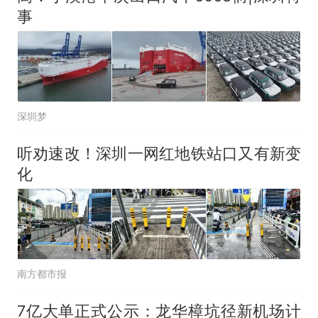
事
深圳梦
听劝速改！深圳一网红地铁站口又有新变
化
南方都市报
7亿大单正式公示：龙华樟坑径新机场计