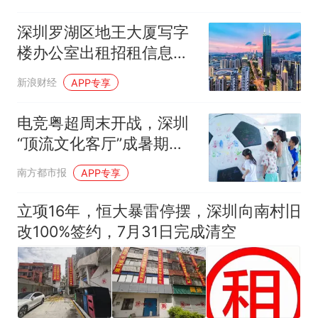
深圳罗湖区地王大厦写字
楼办公室出租招租信息：
深南大道384米地标双地
新浪财经
APP专享
铁上盖LEED金级甲级办公
电竞粤超周末开战，深圳
“顶流文化客厅”成暑期最
火打卡地
南方都市报
APP专享
立项16年，恒大暴雷停摆，深圳向南村旧
改100%签约，7月31日完成清空