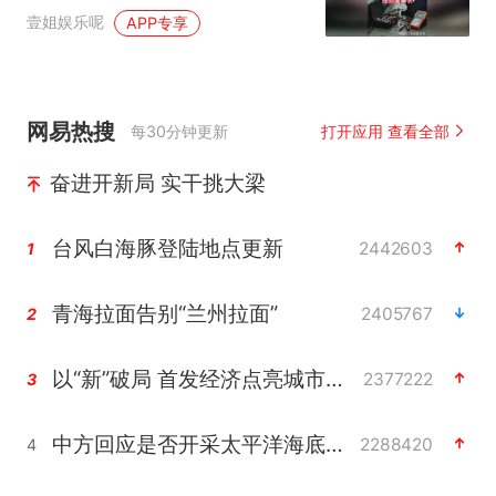
董事长电话
壹姐娱乐呢
APP专享
网易热搜
每30分钟更新
打开应用 查看全部
奋进开新局 实干挑大梁
台风白海豚登陆地点更新
2442603
1
青海拉面告别“兰州拉面”
2405767
2
以“新”破局 首发经济点亮城市消费活力
2377222
3
中方回应是否开采太平洋海底稀土资源
2288420
4