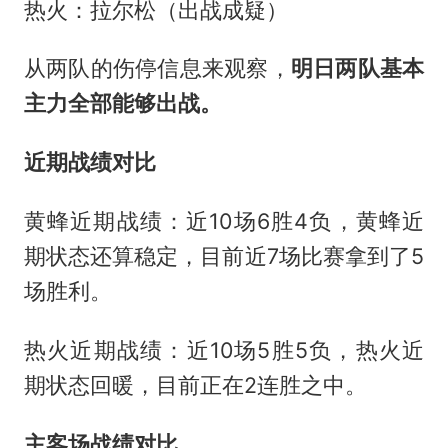
热火：拉尔松（出战成疑）
从两队的伤停信息来观察，
明日两队基本
主力全部能够出战。
近期战绩对比
黄蜂近期战绩：近10场6胜4负，黄蜂近
期状态还算稳定，目前近7场比赛拿到了5
场胜利。
热火近期战绩：近10场5胜5负，热火近
期状态回暖，目前正在2连胜之中。
主客场战绩对比