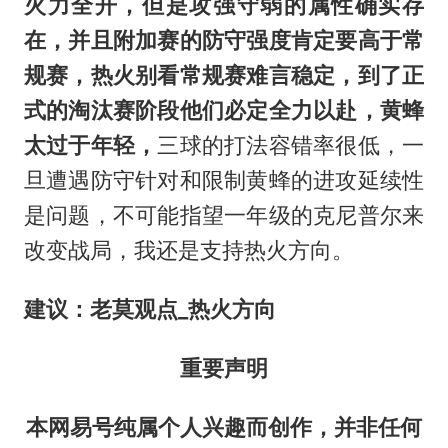
火力全开，但是攻强守弱的属性确实存
在，并且附加赛的防守强度肯定要高于常
规赛，热火别看常规赛难言稳定，到了正
式的淘汰赛阶段他们必定全力以赴，黄蜂
太过于年轻，
三球的打法容错率很低，一
旦遭遇防守针对和限制黄蜂的进攻延续性
是问题，不可能指望一年级的克尼普尔来
改变战局，我还是支持热火方向。
建议：老莫观点_热火方向
重要声明
本网易号纯属个人兴趣而创作，并非任何