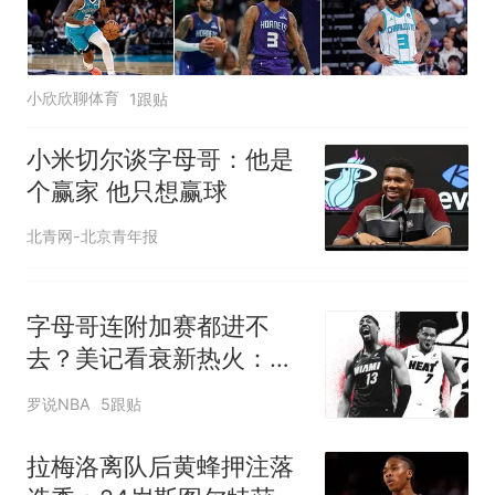
小欣欣聊体育
1跟贴
小米切尔谈字母哥：他是
个赢家 他只想赢球
北青网-北京青年报
字母哥连附加赛都进不
去？美记看衰新热火：他
们只能在东部排名第11
罗说NBA
5跟贴
拉梅洛离队后黄蜂押注落