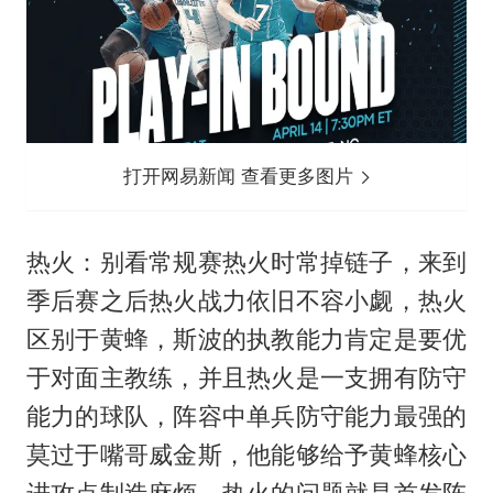
打开网易新闻 查看更多图片
热火：别看常规赛热火时常掉链子，来到
季后赛之后热火战力依旧不容小觑，热火
区别于黄蜂，斯波的执教能力肯定是要优
于对面主教练，并且热火是一支拥有防守
能力的球队，阵容中单兵防守能力最强的
莫过于嘴哥威金斯，他能够给予黄蜂核心
进攻点制造麻烦，热火的问题就是首发阵