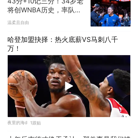
43分+10记三分！34岁老
将创WNBA历史，率队锁
定季后赛
温柔且自由
哈登加盟抉择：热火底薪VS马刺八千
万！
夜里的海d
1跟贴