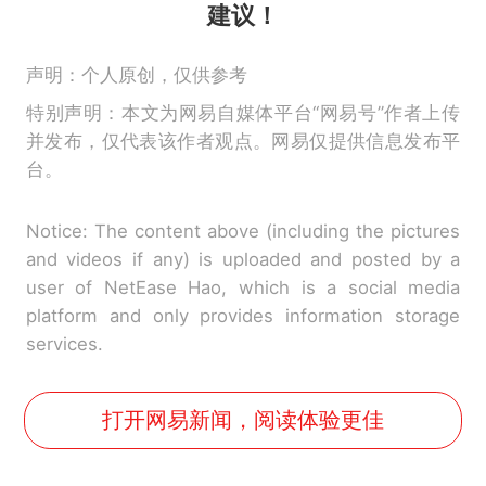
建议！
声明：个人原创，仅供参考
特别声明：本文为网易自媒体平台“网易号”作者上传
并发布，仅代表该作者观点。网易仅提供信息发布平
台。
Notice: The content above (including the pictures
and videos if any) is uploaded and posted by a
user of NetEase Hao, which is a social media
platform and only provides information storage
services.
打开网易新闻，阅读体验更佳