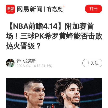
打开
【NBA前瞻4.14】附加赛首
场！三球PK希罗黄蜂能否击败
热火晋级？
梦中拉莫斯
关注
2026-04-14 13:21
·上海