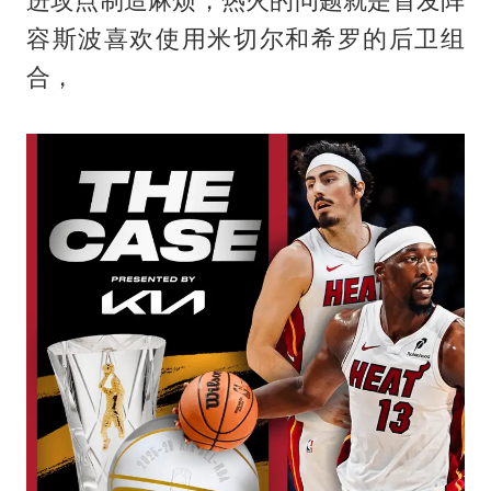
容斯波喜欢使用米切尔和希罗的后卫组
合，