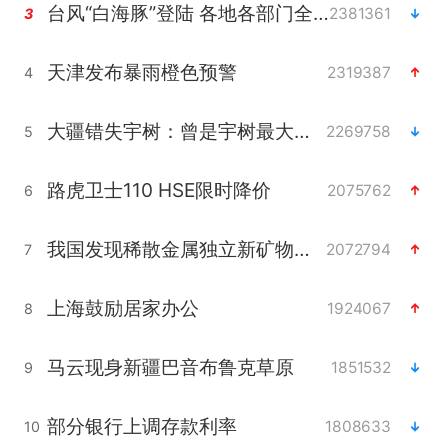
台风“白海豚”登陆 各地各部门全力应对
2381361
3
天津发布暴雨橙色预警
2319387
4
大疆错失宇树：曾是宇树最大外部股东
2269758
5
路虎卫士110 HSE限时降价
2075762
6
我国发现稀散金属独立新矿物——乌斯河锗矿
2072794
7
上海鼓励居家办公
1924067
8
马云现身新疆巴音布鲁克草原
1851532
9
部分银行上调存款利率
1808633
10