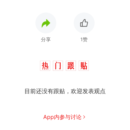
分享
1赞
十多万人报名的考试，成绩
热
全部作废，公平么？
全球唯一没有法定首都的国
新
家，刚改国名，总统就邀请中
国大使骑行绕了几乎整个国境
5万的小车卖不动，40万以上
线一圈，还曾两次到中国寻根
目前还没有跟贴，欢迎发表观点
的抢着买
浙江人戒备 "白海豚"已创我国
纪录 带来严重影响
视频丨只要一枚命中就能让航
App内参与讨论
母瘫痪 轰-6J实力有多强？