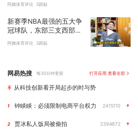
阿嬍体育评论
3跟贴
新赛季NBA最强的五大争
冠球队，东部三支西部两
支
阿嬍体育评论
3跟贴
网易热搜
每30分钟更新
打开应用 查看全部
从科技创新看开局起步的时与势
钟睒睒：必须限制电商平台权力
2415110
1
贾冰私人饭局被偷拍
2394872
2