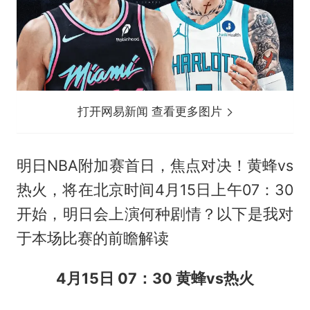
打开网易新闻 查看更多图片
明日NBA附加赛首日，焦点对决！黄蜂vs
热火，将在北京时间4月15日上午07：30
开始，明日会上演何种剧情？以下是我对
于本场比赛的前瞻解读
4月15日 07：30 黄蜂vs热火