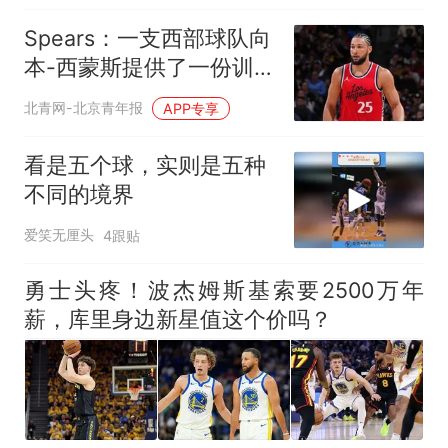
Spears：一支西部球队向
本-西蒙斯提供了一份训练
营邀请
北青网-北京青年报
APP专享
看是五个球，实则是五种
不同的境界
爱笑无厘头
4跟贴
勇士头疼！波杰姆斯基索要2500万年
薪，库里身边新星值这个价吗？