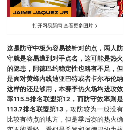
打开网易新闻 查看更多图片
这是防守中极为容易被针对的点，两人防
守就是容易遭到对手点名，这可能是热火
的隐患，阿德巴约稳定性也略有不足，但
是面对黄蜂内线迪亚巴特或者卡尔布伦纳
这样的还是够用，本赛季热火场均进攻效
率115.5排名联盟第12，而防守效率则是
113.7排名联盟第13，
攻防较为一般没有
比较有特点的地方，但是季后赛的热火确
实不能看轻，看似是希罗和阿德巴约为核