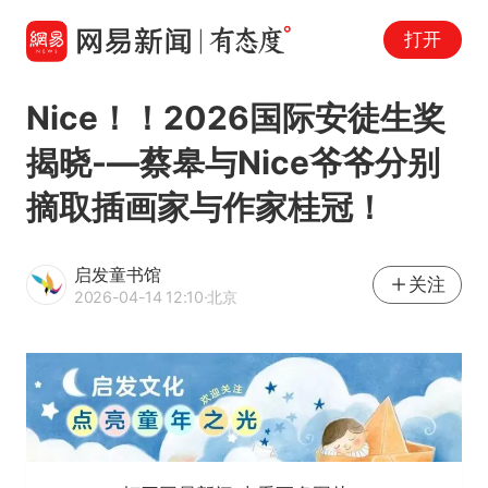
打开
Nice！！2026国际安徒生奖
揭晓-—蔡皋与Nice爷爷分别
摘取插画家与作家桂冠！
启发童书馆
关注
2026-04-14 12:10
·北京