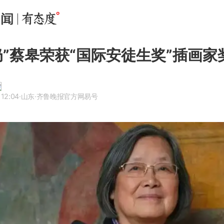
奶”蔡皋荣获“国际安徒生奖”插画家
 12:04
·山东
·齐鲁晚报官方网易号