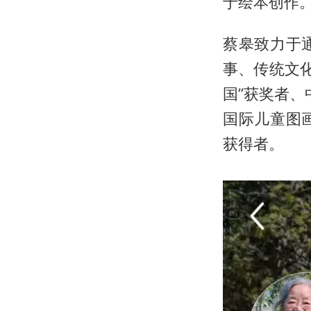
于绘本创作
蔡皋致力于
事、传统文
国”获奖者、
国际儿童图
获得者。