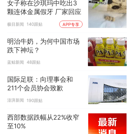
女子称在沙琪玛中吃出3
颗连体金属假牙 厂家回应
极目新闻
140跟贴
APP专享
明治牛奶，为何中国市场
跌下神坛？
蓝鲸新闻
48跟贴
国际足联：向理事会和
211个会员协会致歉
澎湃新闻
190跟贴
西部数据跌幅从22%收窄
至10%