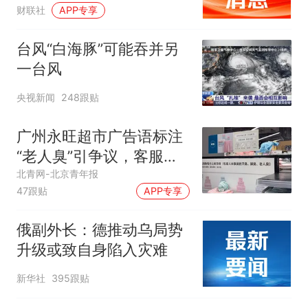
财联社
APP专享
台风“白海豚”可能吞并另
一台风
央视新闻
248跟贴
广州永旺超市广告语标注
“老人臭”引争议，客服回
应
北青网-北京青年报
47跟贴
APP专享
俄副外长：德推动乌局势
升级或致自身陷入灾难
新华社
395跟贴