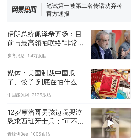
来源：参考消息）
笔试第一被第二名传话劝弃考
官方通报
多地要求领导干部带头休假
伊朗总统佩泽希齐扬：目
制裁瓜子饺子，美国怕什
热
前与最高领袖联络"非常困
么？
难"
参考消息
1.4万跟贴
媒体：美国制裁中国瓜
子、饺子 到底在怕什么
中国能源网
3136跟贴
12岁摩洛哥男孩边境哭泣
恳求西班牙士兵：“可不可
以不要把我遣返回国”
青蜂侠Bee
1005跟贴