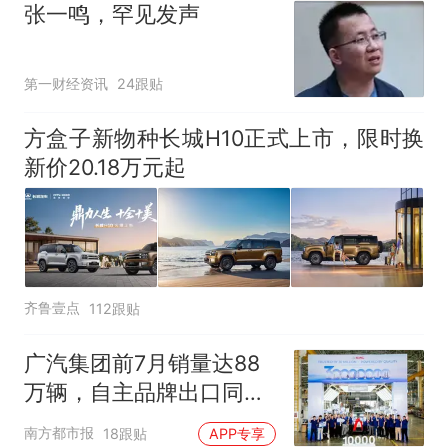
张一鸣，罕见发声
第一财经资讯
24跟贴
方盒子新物种长城H10正式上市，限时换
新价20.18万元起
齐鲁壹点
112跟贴
广汽集团前7月销量达88
万辆，自主品牌出口同比
增130%
南方都市报
18跟贴
APP专享