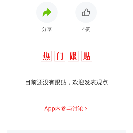
分享
4赞
制裁瓜子饺子，美国怕什
热
目前还没有跟贴，欢迎发表观点
么？
费大厨“全国小炒肉大王”称
新
号，仅凭视频评出？中国烹饪
协会回应
男子上山采菌偶然发现鸡枞菌
App内参与讨论
窝，原地守1天等它长大：挖了
140多朵
美国渔民钓获鲨鱼徒手将其拽
回大海 目击者直呼震惊 （视频