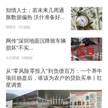
知情人士：若未来几周通
胀数据偏热 沃什准备好加
息
财联社
151跟贴
网传“深圳地面沉降致车辆
损坏”不实
（2026·08·06）
今日辟谣
34跟贴
从“零风险零投入”到负债百万：一个养牛
项目崩盘后，谁该为农户的贷款买单丨红
星调查