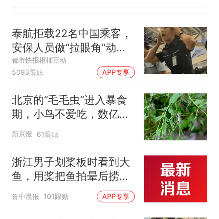
泰航拒载22名中国乘客，
安保人员做“拉眼角”动
作，泰国机场最新回应：
都市快报橙柿互动
5093跟贴
APP专享
拒绝登机决定由航司作
出；亲历者：曾承诺免费
北京的“毛毛虫”进入暴食
改签但没兑现
期，小鸟不爱吃，数亿头
小蜂迎战
新京报
61跟贴
浙江男子划桨板时看到大
鱼，用桨把鱼拍晕后捞
起；当事人：鱼重7斤6
鲁中晨报
101跟贴
APP专享
两，做成红烧辣子鱼块，
味道很好