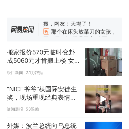
试前13名均遭淘汰？教育局：
已叫停招聘，成立调查组全面
“不建议大家买深色蛋糕”上热
核查
搜，网友：天塌了！
那个在床头放菜刀的女孩，
热
因老师一句“跟我回家”改写了
人生
搬家报价570元临时变卦
成5060元才肯搬上楼 女
子傻眼
极目新闻
2.1万跟贴
“NICE爷爷”获国际安徒生
奖，现场重现经典表情
包，向中国粉丝问好
潇湘晨报
53跟贴
外媒：波兰总统向乌总统