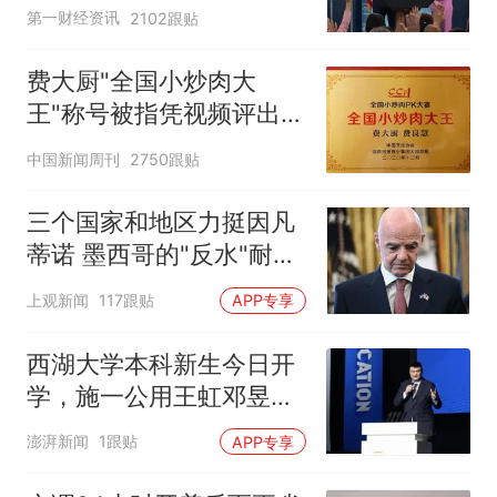
第一财经资讯
2102跟贴
费大厨"全国小炒肉大
王"称号被指凭视频评出
官方回应
中国新闻周刊
2750跟贴
三个国家和地区力挺因凡
蒂诺 墨西哥的"反水"耐人
寻味
上观新闻
117跟贴
APP专享
西湖大学本科新生今日开
学，施一公用王虹邓昱的
故事激励新生
澎湃新闻
1跟贴
APP专享