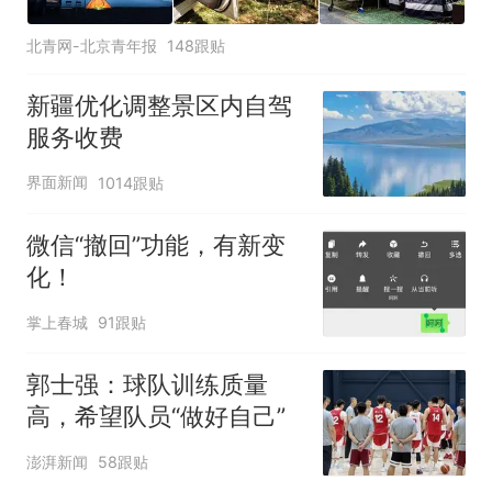
北青网-北京青年报
148跟贴
新疆优化调整景区内自驾
服务收费
界面新闻
1014跟贴
微信“撤回”功能，有新变
化！
掌上春城
91跟贴
郭士强：球队训练质量
高，希望队员“做好自己”
澎湃新闻
58跟贴