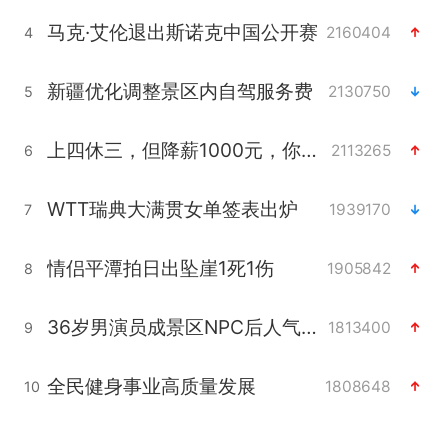
马克·艾伦退出斯诺克中国公开赛
2160404
4
新疆优化调整景区内自驾服务费
2130750
5
上四休三，但降薪1000元，你接受吗？
2113265
6
WTT瑞典大满贯女单签表出炉
1939170
7
情侣平潭拍日出坠崖1死1伤
1905842
8
36岁男演员成景区NPC后人气爆棚
1813400
9
全民健身事业高质量发展
1808648
10