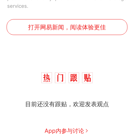
services.
打开网易新闻，阅读体验更佳
那个在床头放菜刀的女孩，
热
因老师一句“跟我回家”改写了
人生
搬家报价570元，搬到楼下
新
交5060元才肯搬上楼！女子傻
眼了……
十多万人报名的考试，成绩全
目前还没有跟贴，欢迎发表观点
部作废，公平么？
空调24小时开着反而更省电？
电力部门回应
佛山一中学招聘物理教师，笔
App内参与讨论