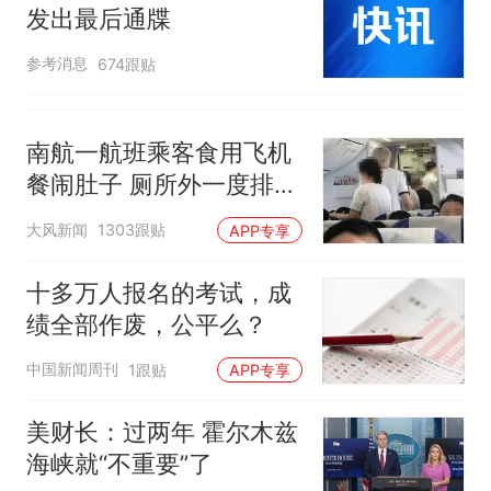
发出最后通牒
参考消息
674跟贴
南航一航班乘客食用飞机
餐闹肚子 厕所外一度排长
队
大风新闻
1303跟贴
APP专享
十多万人报名的考试，成
绩全部作废，公平么？
中国新闻周刊
1跟贴
APP专享
美财长：过两年 霍尔木兹
海峡就“不重要”了