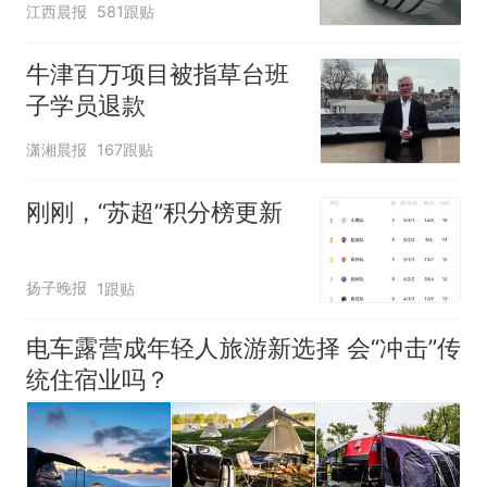
江西晨报
581跟贴
元，官方发布情况通报
牛津百万项目被指草台班
子学员退款
潇湘晨报
167跟贴
刚刚，“苏超”积分榜更新
扬子晚报
1跟贴
电车露营成年轻人旅游新选择 会“冲击”传
统住宿业吗？