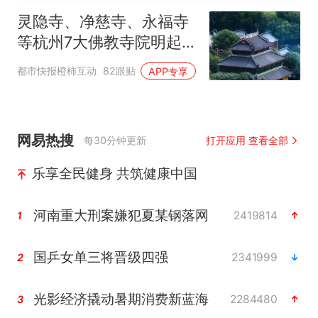
灵隐寺、净慈寺、永福寺
等杭州7大佛教寺院明起
临时关闭，别跑空了
都市快报橙柿互动
82跟贴
APP专享
网易热搜
每30分钟更新
打开应用 查看全部
乐享全民健身 共筑健康中国
河南重大刑案嫌犯夏某钢落网
2419814
1
国乒女单三将晋级四强
2341999
2
光影经济撬动暑期消费新蓝海
2284480
3