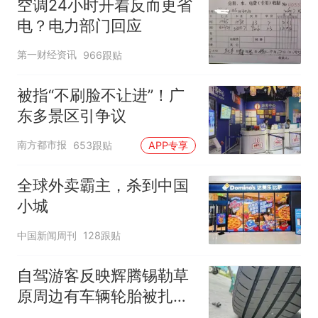
空调24小时开着反而更省
电？电力部门回应
第一财经资讯
966跟贴
被指“不刷脸不让进”！广
东多景区引争议
南方都市报
653跟贴
APP专享
全球外卖霸主，杀到中国
小城
中国新闻周刊
128跟贴
自驾游客反映辉腾锡勒草
原周边有车辆轮胎被扎，
修理店铺换胎价格高达千