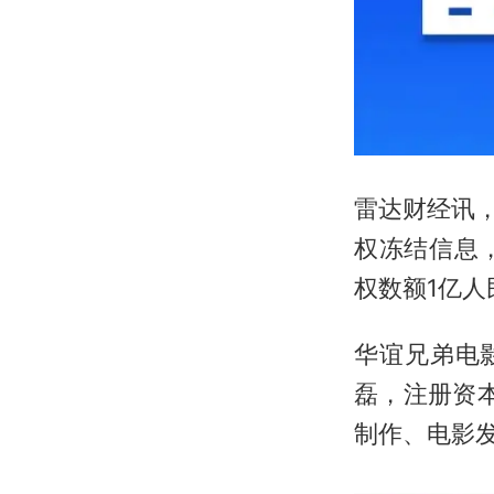
雷达财经讯
权冻结信息
权数额1亿
华谊兄弟电
磊，注册资
制作、电影