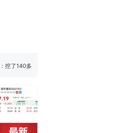
改写了人生
烹饪协会回应
挖了140多
 （视频来源：
改写了人生