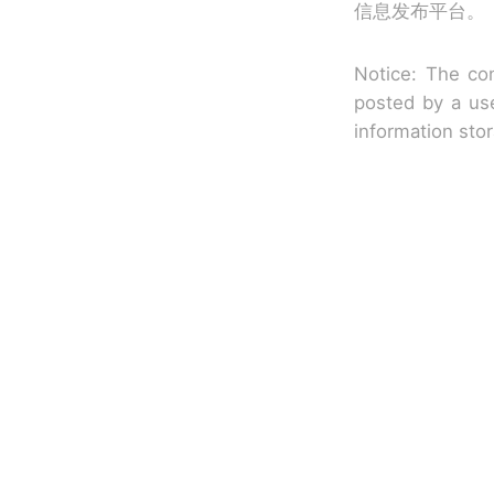
信息发布平台。
Notice: The con
posted by a use
information sto