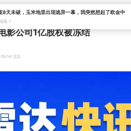
案8天未破，玉米地里出现诡异一幕，我突然想起了欧金中
快讯
电影公司1亿股权被冻结
 09:54
·北京