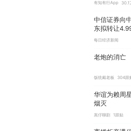
有知有行App
30.
中信证券向中
东拟转让4.
参
每日经济新闻
老炮的消亡
饭统戴老板
304跟
华谊为赖周星
烟灭
嵩仔聊剧
1跟贴