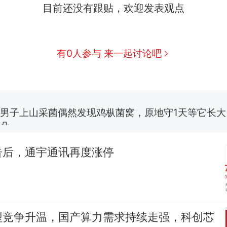
目前还没有跟贴，欢迎发表观点
那个在床头放菜刀的女孩，因老师一句“跟我回家”
热
有0人参与 来一起讨论吧
制裁瓜子饺子，美国怕什么？
新
费大厨“全国小炒肉大王”称号，仅凭视频评出？中国
男子上山采菌偶然发现鸡枞菌窝，原地守1天等它长大：
朵
美国渔民钓获鲨鱼徒手将其拽回大海 目击者直呼震惊
参考消息）
告后，通宇通讯再度涨停
笔试第一被第二名传话劝弃考 官方通报
那个在床头放菜刀的女孩，因老师一句“跟我回家”
热
型竞争升温，国产算力需求持续走强，科创芯