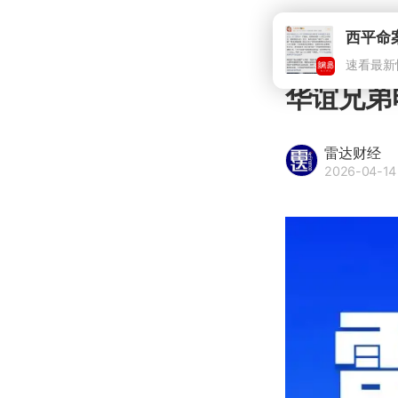
西平命
速看最新
华谊兄弟
雷达财经
2026-04-14