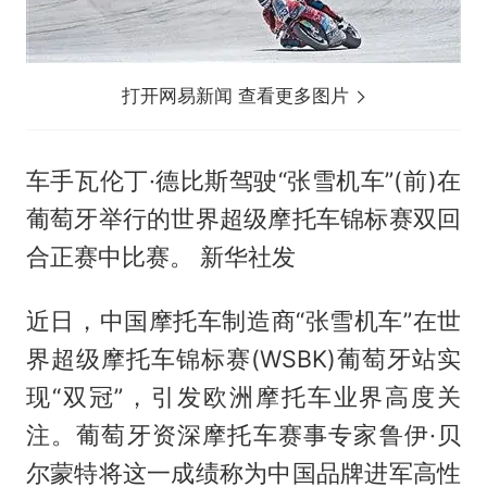
打开网易新闻 查看更多图片
车手瓦伦丁·德比斯驾驶“张雪机车”(前)在
葡萄牙举行的世界超级摩托车锦标赛双回
合正赛中比赛。 新华社发
近日，中国摩托车制造商“张雪机车”在世
界超级摩托车锦标赛(WSBK)葡萄牙站实
现“双冠”，引发欧洲摩托车业界高度关
注。葡萄牙资深摩托车赛事专家鲁伊·贝
尔蒙特将这一成绩称为中国品牌进军高性