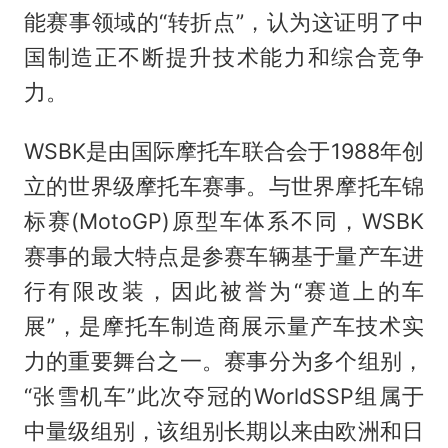
能赛事领域的“转折点”，认为这证明了中
国制造正不断提升技术能力和综合竞争
力。
WSBK是由国际摩托车联合会于1988年创
立的世界级摩托车赛事。与世界摩托车锦
标赛(MotoGP)原型车体系不同，WSBK
赛事的最大特点是参赛车辆基于量产车进
行有限改装，因此被誉为“赛道上的车
展”，是摩托车制造商展示量产车技术实
力的重要舞台之一。赛事分为多个组别，
“张雪机车”此次夺冠的WorldSSP组属于
中量级组别，该组别长期以来由欧洲和日