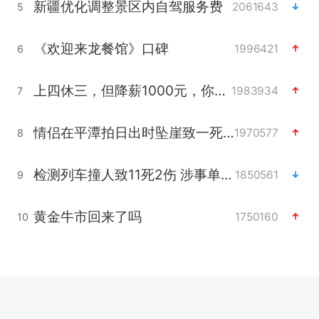
新疆优化调整景区内自驾服务费
2061643
5
《欢迎来龙餐馆》口碑
1996421
6
上四休三，但降薪1000元，你接受吗？
1983934
7
情侣在平潭拍日出时坠崖致一死一伤
1970577
8
检测列车撞人致11死2伤 涉事单位被罚
1850561
9
黄金牛市回来了吗
1750160
10