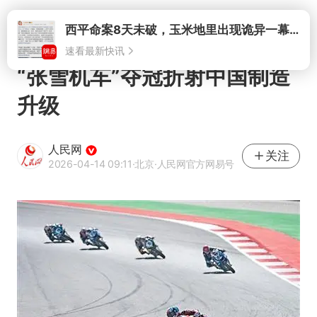
速看最新快讯
打开
“张雪机车”夺冠折射中国制造
升级
人民网
关注
2026-04-14 09:11
·北京
·人民网官方网易号