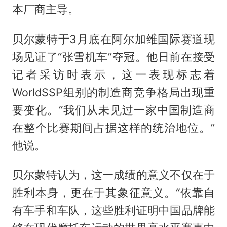
本厂商主导。
贝尔蒙特于3月底在阿尔加维国际赛道现
场见证了“张雪机车”夺冠。他日前在接受
记者采访时表示，这一表现标志着
WorldSSP组别的制造商竞争格局出现重
要变化。“我们从未见过一家中国制造商
在整个比赛期间占据这样的统治地位。”
他说。
贝尔蒙特认为，这一成绩的意义不仅在于
胜利本身，更在于其象征意义。“依靠自
有车手和车队，这些胜利证明中国品牌能