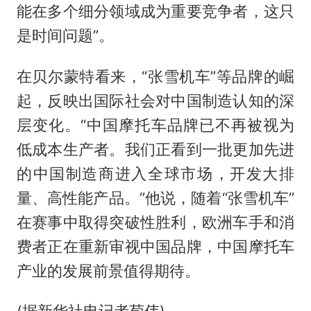
能在多个细分领域成为重要竞争者，这只
是时间问题”。
在贝尔蒙特看来，“张雪机车”等品牌的崛
起，反映出国际社会对中国制造认知的深
层变化。“中国摩托车品牌已不再被视为
低成本生产者。我们正看到一批更加先进
的中国制造商进入全球市场，开发大排
量、高性能产品。”他说，随着“张雪机车”
在赛事中取得突破性胜利，欧洲车手和消
费者正在重新审视中国品牌，中国摩托车
产业的发展前景值得期待。