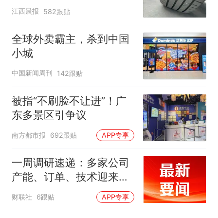
修理店铺换胎价格高达千
江西晨报
582跟贴
元，官方发布情况通报
全球外卖霸主，杀到中国
小城
中国新闻周刊
142跟贴
被指“不刷脸不让进”！广
东多景区引争议
南方都市报
692跟贴
APP专享
一周调研速递：多家公司
产能、订单、技术迎来突
破，涉及PCB、MLCC、
财联社
6跟贴
APP专享
算力、CPO等行业