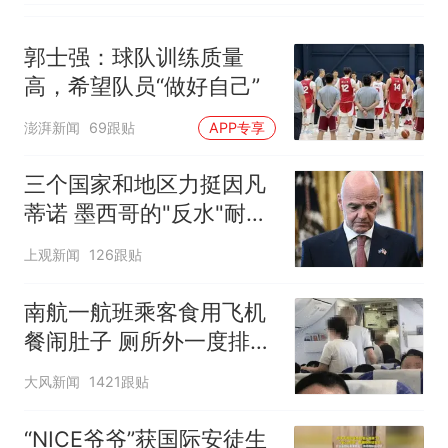
郭士强：球队训练质量
高，希望队员“做好自己”
澎湃新闻
69跟贴
APP专享
三个国家和地区力挺因凡
蒂诺 墨西哥的"反水"耐人
寻味
上观新闻
126跟贴
南航一航班乘客食用飞机
餐闹肚子 厕所外一度排长
队
大风新闻
1421跟贴
“NICE爷爷”获国际安徒生