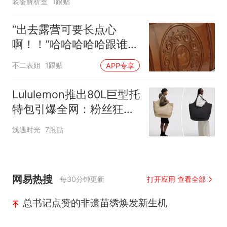
装备解析室
1跟贴
“出去露营可要长点心
啊！！”哈哈哈哈哈跟谁借
的胆子敢这么干！！
不二表姐
1跟贴
APP专享
Lululemon推出80L巨型托
特包引爆全网：粉丝狂赞
“装下整个家”却吐槽“太小”
浅遇时光
7跟贴
网易热搜
每30分钟更新
打开应用 查看全部
总书记点赞的非遗苗绣焕发新生机