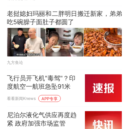
老挝媳妇玛丽和二胖明日搬迁新家，弟弟
吃5碗臊子面肚子都圆了
九方鱼论
飞行员开飞机"毒驾"？印
度航空一航班急坠91米
看看新闻Knews
APP专享
尼泊尔液化气供应再度趋
紧 政府加强市场监管