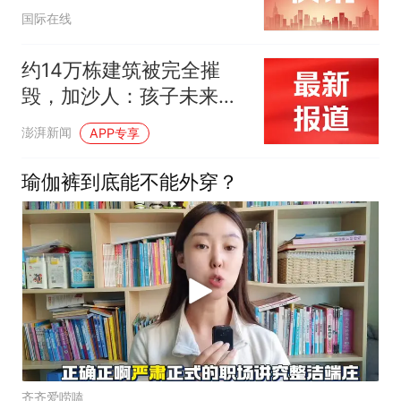
国际在线
约14万栋建筑被完全摧
毁，加沙人：孩子未来已
被摧毁
澎湃新闻
APP专享
瑜伽裤到底能不能外穿？
齐齐爱唠嗑