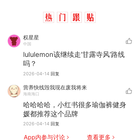
权星星
中国
lululemon该继续走‘甘露寺风’路线
吗？
2026-04-14
回复
营养快线毁我现在废我将来
海南海口
十多万人报名的考试，成绩
热
哈哈哈哈，小红书很多瑜伽裤健身
全部作废，公平么？
媛都推荐这个品牌
全球唯一没有法定首都的国
新
2026-04-14
回复
家，刚改国名，总统就邀请中
国大使骑行绕了几乎整个国境
5万的小车卖不动，40万以上
App内参与讨论
查看更多