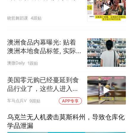
晓哲舞蹈课
4跟贴
澳洲食品内幕曝光: 贴着
澳洲本地食品标签, 实际
都来自中国！
澳微Daily
1跟贴
美国零元购已经蔓延到食
品行业了，这些人进入店
内拿上面包就走
车马点兵V
9跟贴
APP专享
乌克兰无人机袭击莫斯科州，导致仓库化
学品泄漏