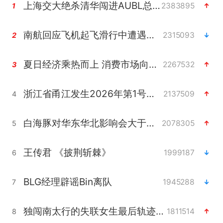
上海交大绝杀清华闯进AUBL总决赛
2383895
1
南航回应飞机起飞滑行中遭遇雷击
2315093
2
夏日经济乘热而上 消费市场向新而行
2267532
3
浙江省甬江发生2026年第1号洪水
2137509
4
白海豚对华东华北影响会大于巴威
2078305
5
王传君 《披荆斩棘》
1999187
6
BLG经理辟谣Bin离队
1945288
7
独闯南太行的失联女生最后轨迹已确认
1811514
8