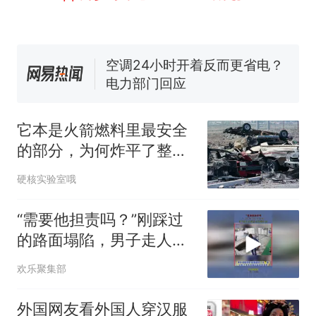
线一圈，还曾两次到中国寻根
的抢着买
视频丨只要一枚命中就能让航
母瘫痪 轰-6J实力有多强？
空调24小时开着反而更省电？
电力部门回应
大雨将至一家老小6分钟抢收完
1千斤稻谷
它本是火箭燃料里最安全
十多万人报名的考试，成绩
热
的部分，为何炸平了整个
全部作废，公平么？
工厂？
硬核实验室哦
“需要他担责吗？”刚踩过
的路面塌陷，男子走人行
道差点坠排水坑
欢乐聚集部
外国网友看外国人穿汉服