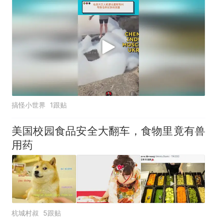
搞怪小世界
1跟贴
美国校园食品安全大翻车，食物里竟有兽
用药
杭城村叔
5跟贴