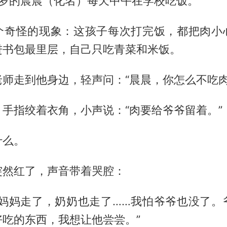
9岁的晨晨（化名）每天中午在学校吃饭。
个奇怪的现象：这孩子每次打完饭，都把肉小
进书包最里层，自己只吃青菜和米饭。
师走到他身边，轻声问：“晨晨，你怎么不吃肉
手指绞着衣角，小声说：“肉要给爷爷留着。”
什么。
突然红了，声音带着哭腔：
，妈妈走了，奶奶也走了……我怕爷爷也没了。
好吃的东西，我想让他尝尝。”