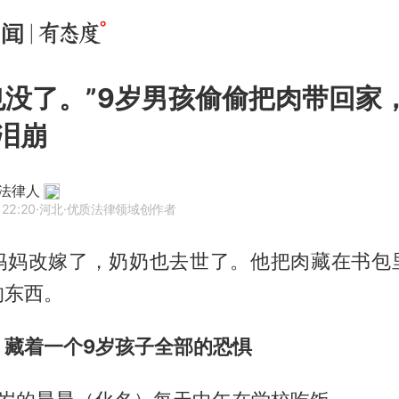
也没了。”9岁男孩偷偷把肉带回家
泪崩
法律人
 22:20
·河北
·优质法律领域创作者
妈妈改嫁了，奶奶也去世了。他把肉藏在书包
的东西。
，藏着一个9岁孩子全部的恐惧