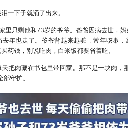
眼泪一下子就涌了出来。
，家里只剩他和73岁的爷爷。爸爸因病去世，妈
奶去年也走了。爷爷背越来越驼，常年咳嗽，
点买药钱，别说吃肉，白米饭都要省着吃。
每天把肉藏在书包里带回家。那不是一块肉，那
全部守护。