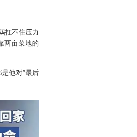
妈扛不住压力
靠两亩菜地的
是他对“最后