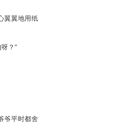
心翼翼地用纸
呀？”
爷爷平时都舍