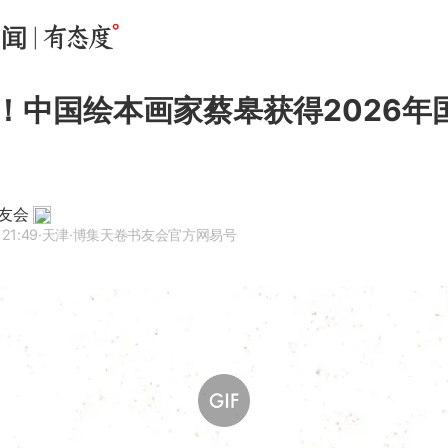
！中国绘本画家蔡皋获得2026年
友会
 21:49
·天津
·博集天卷书友会官方网易号