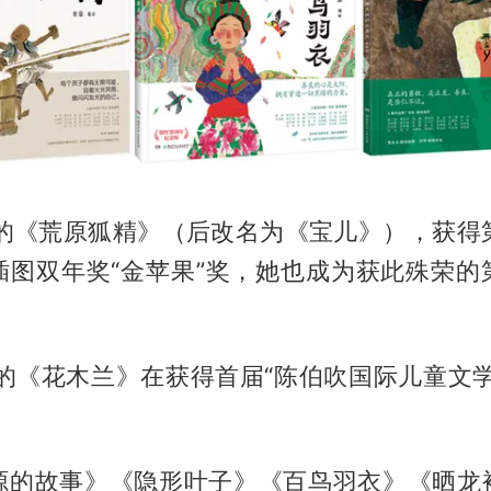
她的《荒原狐精》（后改名为《宝儿》），获得
插图双年奖“金苹果”奖，她也成为获此殊荣的
她的《花木兰》在获得首届“陈伯吹国际儿童文
。
源的故事》《隐形叶子》《百鸟羽衣》《晒龙