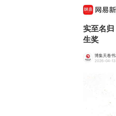
实至名归
生奖
博集天卷书
2026-04-13