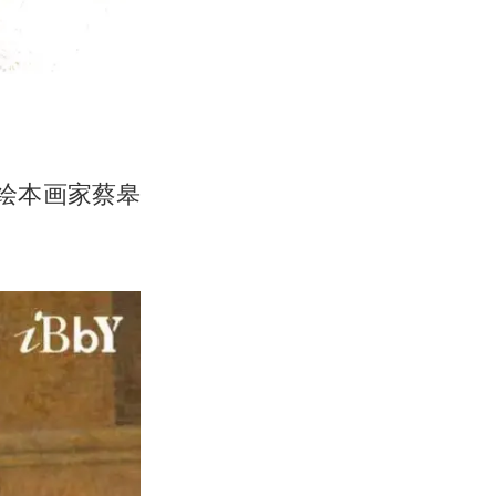
绘本画家蔡皋