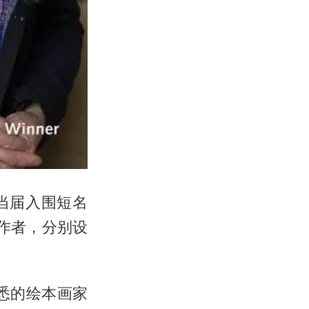
当届入围短名
作者，分别设
悉的绘本画家