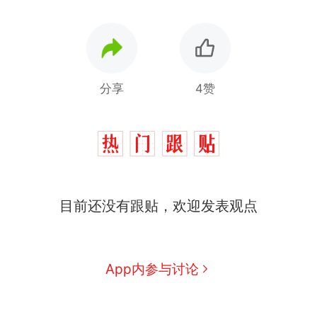
分享
4赞
目前还没有跟贴，欢迎发表观点
App内参与讨论