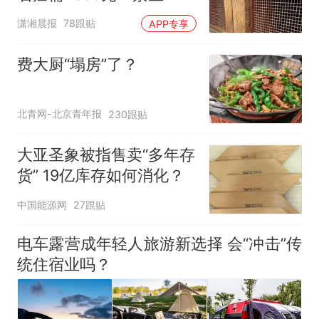
分石窟受特别保护，游客
潇湘晨报
78跟贴
APP专享
可按需买
费大厨“塌房”了？
北青网-北京青年报
230跟贴
大亚圣象被指售卖“多年存
货” 19亿库存如何消化？
中国能源网
27跟贴
电车露营成年轻人旅游新选择 会“冲击”传
统住宿业吗？