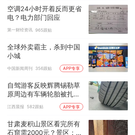
空调24小时开着反而更省
电？电力部门回应
第一财经资讯
965跟贴
全球外卖霸主，杀到中国
小城
中国新闻周刊
356跟贴
APP专享
自驾游客反映辉腾锡勒草
原周边有车辆轮胎被扎，
修理店铺换胎价格高达千
江西晨报
582跟贴
APP专享
元，官方发布情况通报
甘肃麦积山景区看完所有
石窟需2000元？景区：部