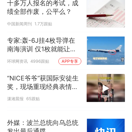
十多万人报名的考试，成
佛山一中学招聘物理教师，笔
绩全部作废，公平么？
试前13名均遭淘汰？教育局：
已叫停招聘，成立调查组全面
十多万人报名的考试，成绩
热
中国新闻周刊
1.7万跟贴
核查
全部作废，公平么？
专家:轰-6J挂4枚导弹在
南海演训 仅1枚就能让航
母瘫痪
环球网资讯
4996跟贴
APP专享
“NICE爷爷”获国际安徒生
奖，现场重现经典表情
包，向中国粉丝问好
潇湘晨报
65跟贴
外媒：波兰总统向乌总统
发出最后通牒