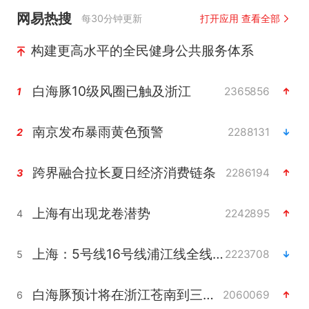
网易热搜
每30分钟更新
打开应用 查看全部
构建更高水平的全民健身公共服务体系
白海豚10级风圈已触及浙江
2365856
1
南京发布暴雨黄色预警
2288131
2
跨界融合拉长夏日经济消费链条
2286194
3
上海有出现龙卷潜势
2242895
4
上海：5号线16号线浦江线全线停运
2223708
5
白海豚预计将在浙江苍南到三门一带登陆
2060069
6