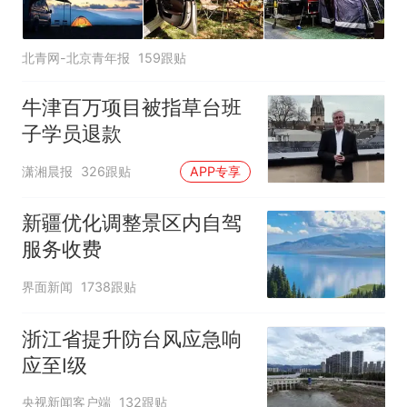
北青网-北京青年报
159跟贴
牛津百万项目被指草台班
子学员退款
潇湘晨报
326跟贴
APP专享
新疆优化调整景区内自驾
服务收费
界面新闻
1738跟贴
浙江省提升防台风应急响
应至Ⅰ级
央视新闻客户端
132跟贴