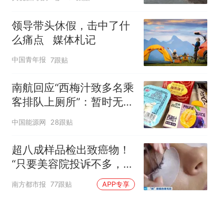
领导带头休假，击中了什
么痛点 媒体札记
中国青年报
7跟贴
南航回应“西梅汁致多名乘
客排队上厕所”：暂时无法
核查是否发放西梅汁
中国能源网
28跟贴
超八成样品检出致癌物！
“只要美容院投诉不多，店
家就不会更换产品”
南方都市报
77跟贴
APP专享