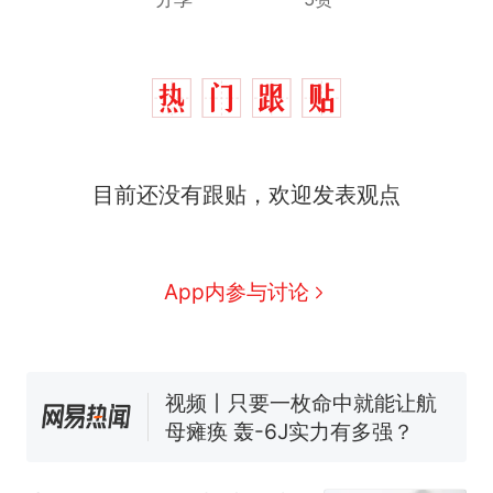
目前还没有跟贴，欢迎发表观点
十多万人报名的考试，成绩
热
全部作废，公平么？
全球唯一没有法定首都的国
新
App内参与讨论
家，刚改国名，总统就邀请中
国大使骑行绕了几乎整个国境
搬家报价570元，搬到楼下交
线一圈，还曾两次到中国寻根
5060元才肯搬上楼！女子傻眼
了……
视频丨只要一枚命中就能让航
母瘫痪 轰-6J实力有多强？
空调24小时开着反而更省电？
电力部门回应