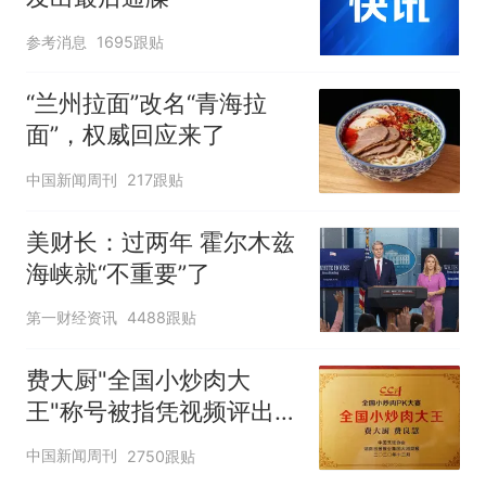
参考消息
1695跟贴
“兰州拉面”改名“青海拉
面”，权威回应来了
中国新闻周刊
217跟贴
美财长：过两年 霍尔木兹
海峡就“不重要”了
第一财经资讯
4488跟贴
费大厨"全国小炒肉大
王"称号被指凭视频评出
官方回应
中国新闻周刊
2750跟贴