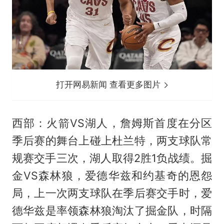
打开网易新闻 查看更多图片
西部：火箭VS湖人，詹姆斯首度在分区
季后赛的舞台上碰上杜兰特，两支球队常
规赛交手三次，湖人取得2胜1负战绩。掘
金VS森林狼，爱德华兹和约基奇的恩怨
局，上一次两支球队在季后赛交手时，爱
德华兹是率领森林狼淘汰了掘金队，时隔