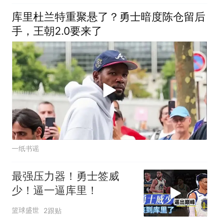
库里杜兰特重聚悬了？勇士暗度陈仓留后
手，王朝2.0要来了
一纸书谣
最强压力器！勇士签威
少！逼一逼库里！
篮球盛世
2跟贴