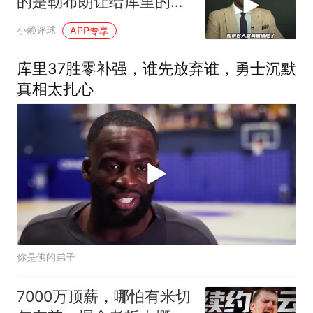
的是勒布朗让给库里的
吗？
小赖评球
APP专享
库里37胜零补强，谁先放弃谁，勇士沉默
真相太扎心
你是佛的弟子
7000万顶薪，哪怕有米切