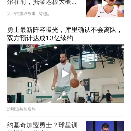
尔在前，掘金老板大概率
也不会给约基奇
大卫的篮球故事
3跟贴
勇士最新阵容曝光，库里确认不会离队，
双方预计达成1.3亿续约
沙雕道具制造局
约基奇加盟勇士？球星训