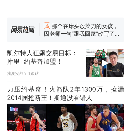
那个在床头放菜刀的女孩，
热
因老师一句“跟我回家”改写了
人生
制裁瓜子饺子，美国怕什
新
么？
费大厨“全国小炒肉大王”称
号，仅凭视频评出？中国烹饪
凯尔特人狂飙交易目标：
协会回应
男子上山采菌偶然发现鸡枞菌
库里+约基奇加盟！
窝，原地守1天等它长大：挖了
140多朵
美国渔民钓获鲨鱼徒手将其拽
浅夏安然n
1跟贴
回大海 目击者直呼震惊 （视频
来源：参考消息）
力压约基奇！火箭队2年1300万，捡漏
笔试第一被第二名传话劝弃考
官方通报
2014届抢断王！斯通没看错人
那个在床头放菜刀的女孩，
热
因老师一句“跟我回家”改写了
人生