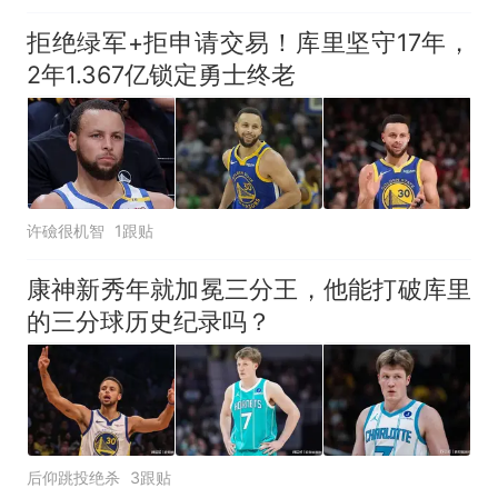
拒绝绿军+拒申请交易！库里坚守17年，
2年1.367亿锁定勇士终老
许礆很机智
1跟贴
康神新秀年就加冕三分王，他能打破库里
的三分球历史纪录吗？
后仰跳投绝杀
3跟贴