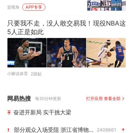
里非传说？
篮视角
APP专享
只要我不走，没人敢交易我！现役NBA这
5人正是如此
小哆说体育
2跟贴
网易热搜
每30分钟更新
打开应用 查看全部
奋进开新局 实干挑大梁
部分观众入场受阻 浙江省博物馆致歉
2406661
1