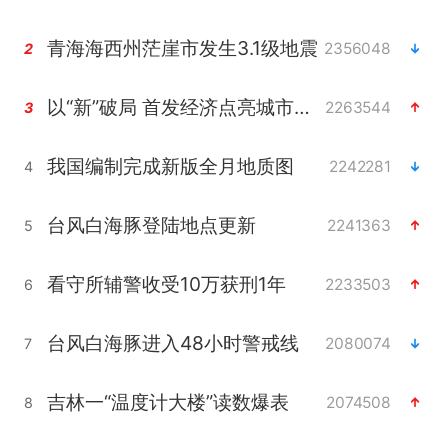
青海海西州茫崖市发生3.1级地震
2356048
2
以“新”破局 首发经济点亮城市消费活力
2263544
3
我国编制完成新版全月地质图
2242281
4
台风白海豚登陆地点更新
2241363
5
看守所辅警收受10万获刑1年
2233503
6
台风白海豚进入48小时警戒线
2080074
7
吉林一“温度计大楼”读数爆表
2074508
8