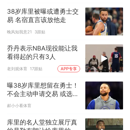
38岁库里被曝或遭勇士交
易 名宿直言该放他走
晚风知我意21
3跟贴
乔丹表示NBA现役能让我
看得起的只有3人
老刘观体育
17跟贴
APP专享
曝38岁库里想留在勇士！
不会主动申请交易 或选择
降薪帮助球队
郝小小看体育
库里的名人堂独立展厅真