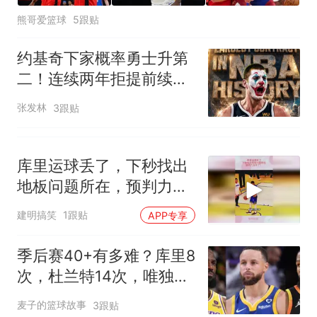
熊哥爱篮球
5跟贴
约基奇下家概率勇士升第
二！连续两年拒提前续约
为3.595亿或亏惨
张发林
3跟贴
库里运球丢了，下秒找出
地板问题所在，预判力太
牛了！
建明搞笑
1跟贴
APP专享
季后赛40+有多难？库里8
次，杜兰特14次，唯独他
38次做到
麦子的篮球故事
3跟贴