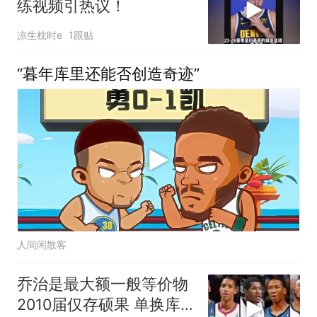
练视频引热议！
凉生枕时e
1跟贴
“暮年库里还能否创造奇迹”
人间闲散客
乔治是最大额一般等价物
2010届仅存硕果 单换库