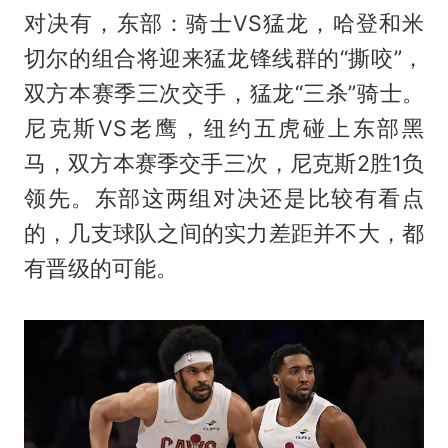
对决有，东部：骑士VS猛龙，哈登和米
切尔的组合将迎来猛龙锋线群的“撕咬”，
双方本赛季三次交手，猛龙“三杀”骑士。
尼克斯VS老鹰，纽约五虎碰上东部黑
马，双方本赛季交手三次，尼克斯2胜1负
领先。东部这两组对决还是比较有看点
的，几支球队之间的实力差距并不大，都
有晋级的可能。