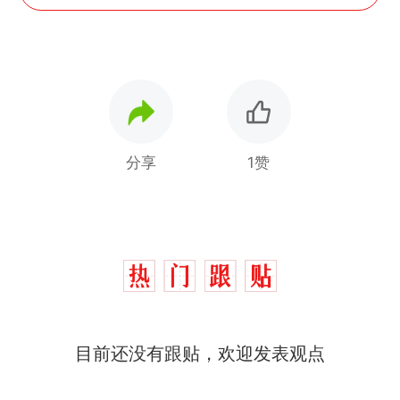
分享
1赞
那个在床头放菜刀的女孩，
热
目前还没有跟贴，欢迎发表观点
因老师一句“跟我回家”改写了
人生
费大厨“全国小炒肉大王”称
新