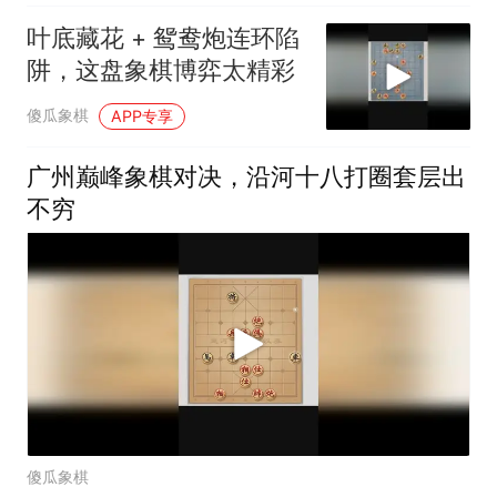
叶底藏花 + 鸳鸯炮连环陷
阱，这盘象棋博弈太精彩
傻瓜象棋
APP专享
广州巅峰象棋对决，沿河十八打圈套层出
不穷
傻瓜象棋