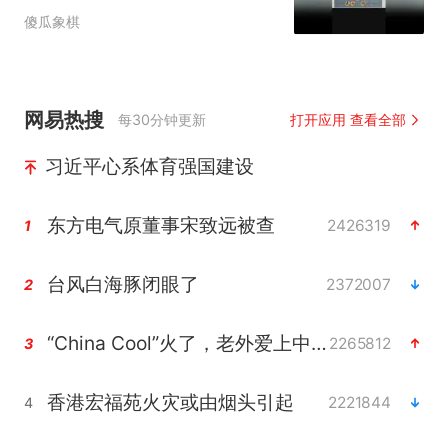
傻瓜象棋
网易热搜
每30分钟更新
打开应用 查看全部
习近平心系体育强国建设
东方电气原董事宋致远被查
2426319
1
台风白海豚闭眼了
2372007
2
“China Cool”火了，老外爱上中国避暑游
2265812
3
香港宏福苑火灾或由烟头引起
2221844
4