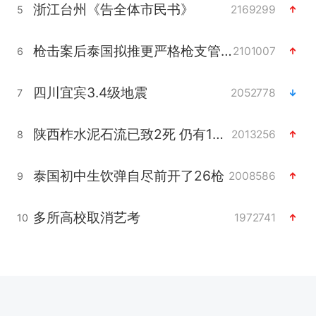
浙江台州《告全体市民书》
2169299
5
枪击案后泰国拟推更严格枪支管控方案
2101007
6
四川宜宾3.4级地震
2052778
7
陕西柞水泥石流已致2死 仍有1人失联
2013256
8
泰国初中生饮弹自尽前开了26枪
2008586
9
多所高校取消艺考
1972741
10