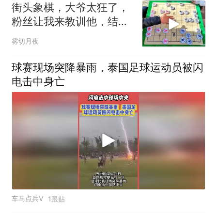
街头象棋，大爷太狂了，
粉丝让我来教训他，结果
半路把車打死了
雾切月夜
球赛现场突降暴雨，泰国足球运动员被闪
电击中身亡
车马点兵V
1跟贴