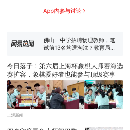
号，仅凭视频评出？中国烹饪
协会回应
搬家报价570元，搬到楼下交
App内参与讨论
5060元才肯搬上楼！女子傻眼
了……
台风"白海豚"中心附近最大风
力已达15级 最新研判
佛山一中学招聘物理教师，笔
试前13名均遭淘汰？教育局：
已叫停招聘，成立调查组全面
笔试第一被第二名传话劝弃考
核查
官方通报
今日落子！第六届上海杯象棋大师赛海选
那个在床头放菜刀的女孩，
热
赛扩容，象棋爱好者也能参与顶级赛事
因老师一句“跟我回家”改写了
人生
上观新闻