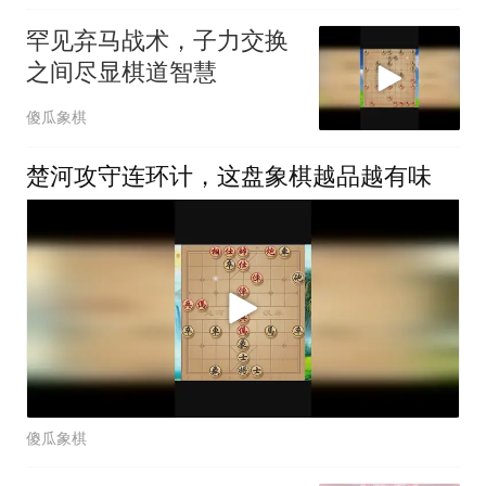
罕见弃马战术，子力交换
之间尽显棋道智慧
傻瓜象棋
楚河攻守连环计，这盘象棋越品越有味
傻瓜象棋