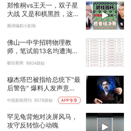
郑惟桐vs王天一，双子星
大战 又是和棋黑胜，这次
会有什么飞刀
脑洞编剧小剧场
佛山一中学招聘物理教
师，笔试前13名均遭淘
汰？教育局：已叫停招
极目新闻
9804跟贴
聘，成立调查组全面核查
穆杰塔巴被指给总统下"最
后警告" 爆料人发声意味
深长
中国新闻周刊
8578跟贴
APP专享
罕见龟背炮对决屏风马，
攻守反转惊心动魄