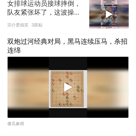
女排球运动员接球摔倒，
队友紧张坏了，这波操作
都看傻了吧！
宗介爱搞笑
3跟贴
双炮过河经典对局，黑马连续压马，杀招
连绵
傻瓜象棋