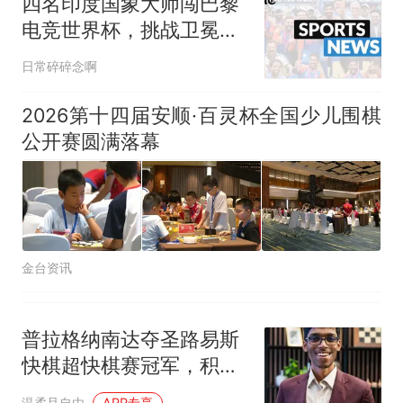
四名印度国象大师闯巴黎
电竞世界杯，挑战卫冕冠
军卡尔森
日常碎碎念啊
2026第十四届安顺·百灵杯全国少儿围棋
公开赛圆满落幕
金台资讯
普拉格纳南达夺圣路易斯
快棋超快棋赛冠军，积分
升至第二：看似轻松实则
温柔且自由
APP专享