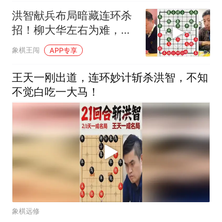
洪智献兵布局暗藏连环杀
招！柳大华左右为难，当
头重炮叫杀抽车！
象棋王闯
APP专享
王天一刚出道，连环妙计斩杀洪智，不知
不觉白吃一大马！
象棋远修