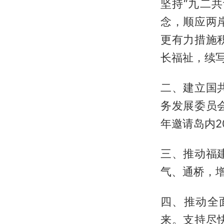
坚持“九二共
念，顺应两
更有力措施
长福祉，续
二、建立国
务发展委员
年邀请岛内2
三、推动福
气、通桥，
四、推动全
来。支持尽