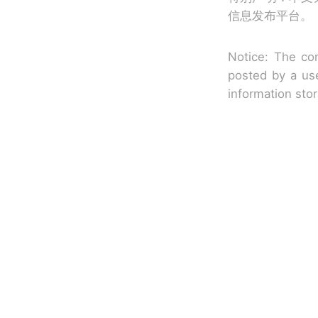
信息发布平台。
Notice: The con
posted by a use
information sto