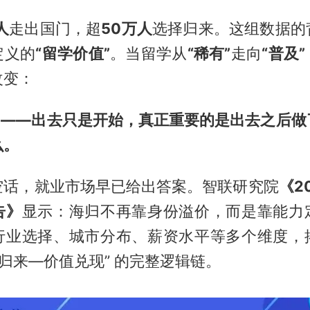
人
走出国门，超
50万人
选择归来。这组数据的
定义的
“留学价值”
。当留学从
“稀有”
走向
“普及”
改变：
金”——出去只是开始，真正重要的是出去之后做
么。
空话，就业市场早已给出答案。智联研究院
《2
告》
显示：海归不再靠身份溢价，而是靠能力
行业选择、城市分布、薪资水平等多个维度，
—归来—价值兑现” 的完整逻辑链。