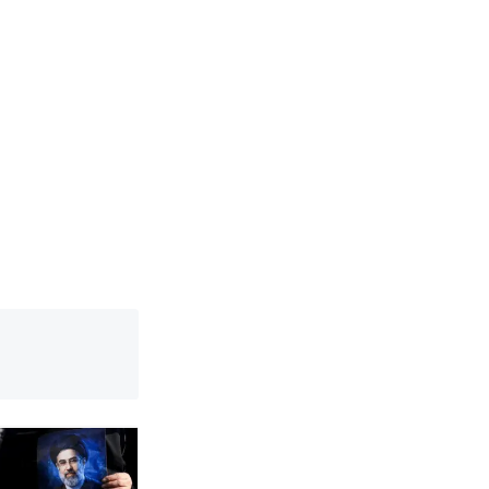
改写了人生
国烹饪协会回
 （视频来源：
育局：已叫停