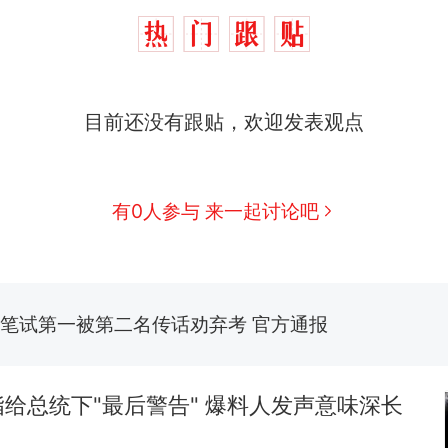
目前还没有跟贴，欢迎发表观点
那个在床头放菜刀的女孩，因老师一句“跟我回家”
热
费大厨“全国小炒肉大王”称号，仅凭视频评出？中
新
有0人参与 来一起讨论吧
应
美国渔民钓获鲨鱼徒手将其拽回大海 目击者直呼震惊
参考消息）
笔试第一被第二名传话劝弃考 官方通报
佛山一中学招聘物理教师，笔试前13名均遭淘汰？教
招聘，成立调查组全面核查
给总统下"最后警告" 爆料人发声意味深长
台风"白海豚"中心附近最大风力已达15级 最新研判