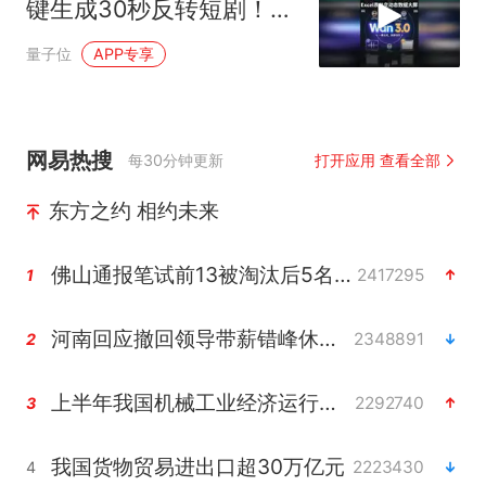
键生成30秒反转短剧！
Excel表格变动态数据大
量子位
APP专享
屏
网易热搜
每30分钟更新
打开应用 查看全部
东方之约 相约未来
佛山通报笔试前13被淘汰后5名进体检
2417295
1
河南回应撤回领导带薪错峰休假通知
2348891
2
上半年我国机械工业经济运行稳中有进
2292740
3
我国货物贸易进出口超30万亿元
2223430
4