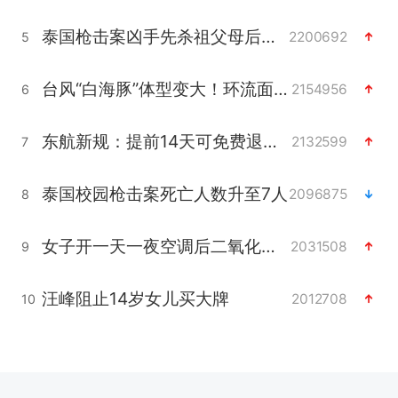
泰国枪击案凶手先杀祖父母后行凶
2200692
5
台风“白海豚”体型变大！环流面积接近13个浙江那么大
2154956
6
东航新规：提前14天可免费退改签
2132599
7
泰国校园枪击案死亡人数升至7人
2096875
8
女子开一天一夜空调后二氧化碳中毒
2031508
9
汪峰阻止14岁女儿买大牌
2012708
10