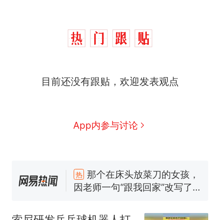
目前还没有跟贴，欢迎发表观点
App内参与讨论
那个在床头放菜刀的女孩，
热
因老师一句“跟我回家”改写了
人生
制裁瓜子饺子，美国怕什
新
么？
费大厨“全国小炒肉大王”称
号，仅凭视频评出？中国烹饪
索尼研发乒乓球机器人打