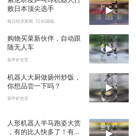
协会回应
男子上山采菌偶然发现鸡枞菌
败日本顶尖选手
窝，原地守1天等它长大：挖了
140多朵
美国渔民钓获鲨鱼徒手将其拽
每日经济新闻
1245跟贴
回大海 目击者直呼震惊 （视频
来源：参考消息）
笔试第一被第二名传话劝弃考
购物买菜新伙伴，自动跟
官方通报
随无人车
那个在床头放菜刀的女孩，
热
装甲铲史官
因老师一句“跟我回家”改写了
人生
机器人大厨做扬州炒饭，
你想品尝一下吗？
装甲铲史官
人形机器人半马跑姿大赏
，有的比人快多了！有的