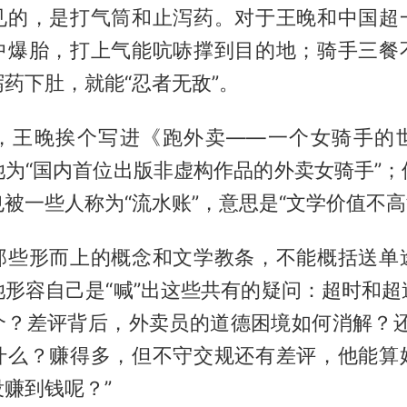
见的，是打气筒和止泻药。对于王晚和中国超
中爆胎，打上气能吭哧撑到目的地；骑手三餐
药下肚，就能“忍者无敌”。
，王晚挨个写进《跑外卖——一个女骑手的
她为“国内首位出版非虚构作品的外卖女骑手”；
被一些人称为“流水账”，意思是“文学价值不高
那些形而上的概念和文学教条，不能概括送单
她形容自己是“喊”出这些共有的疑问：超时和超
个？差评背后，外卖员的道德困境如何消解？还
什么？赚得多，但不守交规还有差评，他能算
赚到钱呢？”