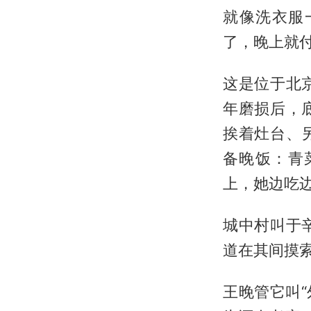
就像洗衣服
了，晚上就
这是位于北
年磨损后，
挨着灶台、
备晚饭：青
上，她边吃
城中村叫于
道在其间摸索
王晚管它叫