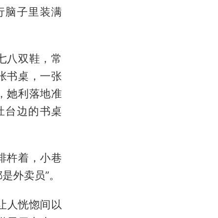
行脑子里装满
七八双鞋，常
张书桌，一张
，她利落地准
灶台边的书桌
排杵着，小巷
是外卖员”。
让人恍惚间以