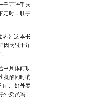
一千万骑手来
不定时，肚子
世界》这本书
但因为过于详
”。
途中具体而琐
速提醒同时响
有，“好外卖
好外卖员吗？