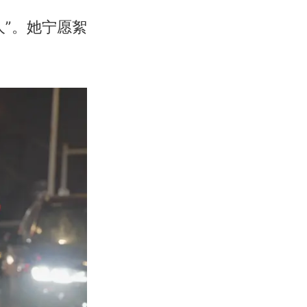
”。她宁愿絮