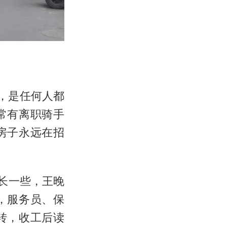
，是任何人都
常有离职骑手
房子永远在招
长一些，王晚
，服务员、保
转，收工后读