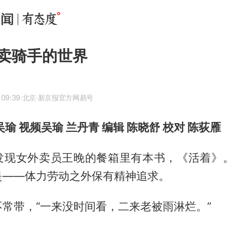
卖骑手的世界
 09:39
·北京
·新京报官方网易号
吴瑜 视频
吴瑜 兰丹青 编辑 陈晓舒 校对 陈荻雁
发现女外卖员王晚的餐箱里有本书，《活着》
是——体力劳动之外保有精神追求。
常带，“一来没时间看，二来老被雨淋烂。”