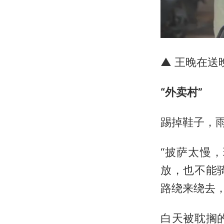
▲ 王晚在送
“外卖村”
踢掉鞋子，
“披萨太慢
放，也不能
路绕来绕去，
白天被耽搁