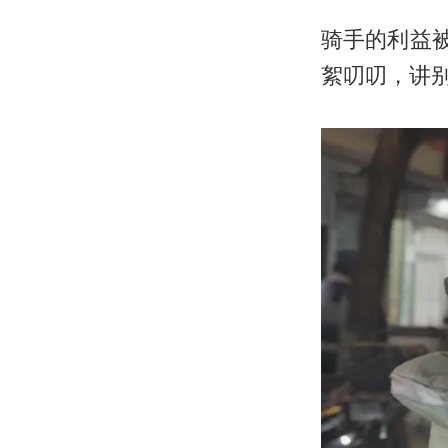
骑手的利益
絮叨叨，讲