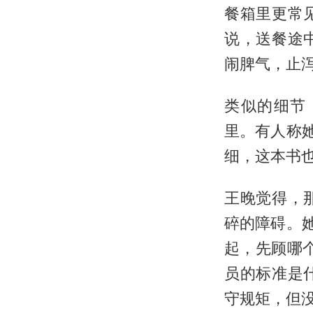
餐箱里更常
说，送餐途
闹脾气，止泻
类似的细节
里。有人称
细，这本书也
王晚觉得，
碎的障碍。
起，先顾哪
员的标准是
守规矩，但没