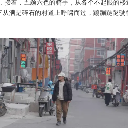
”，接着，五颜六色的骑手，从各个不起眼的楼
车从满是碎石的村道上呼啸而过，蹦蹦跶跶驶