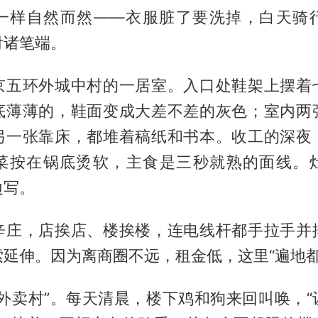
一样自然而然——衣服脏了要洗掉，白天骑
付诸笔端。
京五环外城中村的一居室。入口处鞋架上摆着
底薄薄的，鞋面变成大差不差的灰色；室内两
另一张靠床，都堆着稿纸和书本。收工的深夜
菜按在锅底烫软，主食是三秒就熟的面线。
边写。
辛庄，店挨店、楼挨楼，连电线杆都手拉手并
延伸。因为离商圈不远，租金低，这里“遍地都
“外卖村”。每天清晨，楼下鸡和狗来回叫唤，“