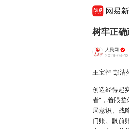
树牢正确
人民网
2026-04-13
王宝智 彭清
创造经得起
者”，着眼
局意识、战
门账、眼前