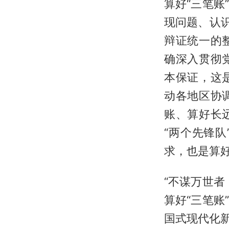
算好“三笔
现问题、认
辩证统一的
确深入贯彻
本保证，这
动各地区协
账、算好长
“两个先锋
求，也是算
“不谋万世
算好“三笔
国式现代化