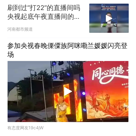
刷到过“打22”的直播间吗
央视起底午夜直播间的暗
语，引流涉诈软件、盗
河南都市频道
刷、敲诈步步惊心
参加央视春晚傈僳族阿咪嘞兰媛媛闪亮登
场
有态度网友19c4jW