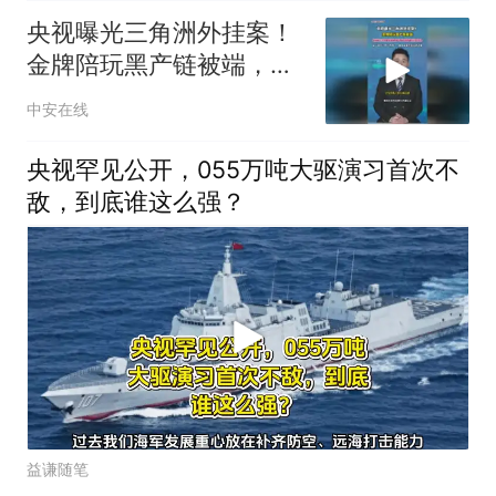
央视曝光三角洲外挂案！
金牌陪玩黑产链被端，外
挂核心开发者最高被判处
中安在线
四年有期徒刑
央视罕见公开，055万吨大驱演习首次不
敌，到底谁这么强？
益谦随笔