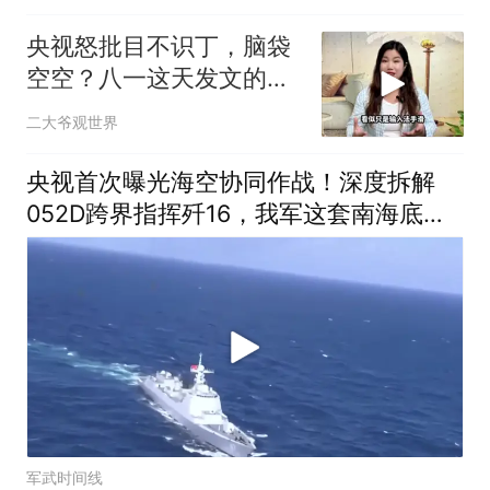
央视怒批目不识丁，脑袋
空空？八一这天发文的于
和伟，丢尽了脸面！
二大爷观世界
央视首次曝光海空协同作战！深度拆解
052D跨界指挥歼16，我军这套南海底牌
有多绝？
军武时间线