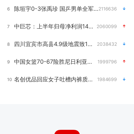
陈垣宇0-3张禹珍 国乒男单全军覆没
2116636
6
中巨芯：上半年归母净利润1405.77万元
2060099
7
四川宜宾市高县4.9级地震致1人死亡
2038432
8
中国女篮70-67险胜尼日利亚女篮
1999796
9
名创优品回应女子吐槽内裤质量差
1984699
10