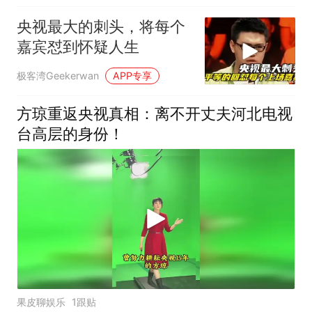
央视最大的刺头，将每个
嘉宾怼到怀疑人生
极客湾Geekerwan
APP专享
方琼重返央视真相：离不开丈夫河北电视
台高层的身份！
果皮聊娱乐
1跟贴