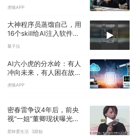
虎嗅APP
大神程序员蒸馏自己，用
16个skill给AI注入软件工
程之魂
量子位
AI六小虎的分水岭：有人
冲向未来，有人困在故事
里
虎嗅APP
密春雷争议4年后，前央
视“一姐”董卿现状曝光，
模样大变不敢认
星眸爱生活
3跟贴