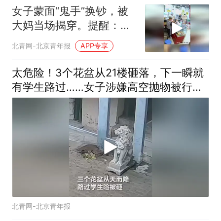
女子蒙面“鬼手”换钞，被
大妈当场揭穿。提醒：发
现假币应立即报警。（央
北青网-北京青年报
APP专享
视）
太危险！3个花盆从21楼砸落，下一瞬就
有学生路过……女子涉嫌高空抛物被行
拘。（央视）
北青网-北京青年报