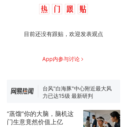
那个在床头放菜刀的女孩，
热
因老师一句“跟我回家”改写了
人生
费大厨“全国小炒肉大王”称
新
目前还没有跟贴，欢迎发表观点
号，仅凭视频评出？中国烹饪
协会回应
美国渔民钓获鲨鱼徒手将其拽
回大海 目击者直呼震惊 （视频
来源：参考消息）
笔试第一被第二名传话劝弃考
App内参与讨论
官方通报
佛山一中学招聘物理教师，笔
试前13名均遭淘汰？教育局：
已叫停招聘，成立调查组全面
台风"白海豚"中心附近最大风
核查
力已达15级 最新研判
那个在床头放菜刀的女孩，
热
因老师一句“跟我回家”改写了
“蒸馏”你的大脑，脑机这
人生
门生意竟然价值上亿