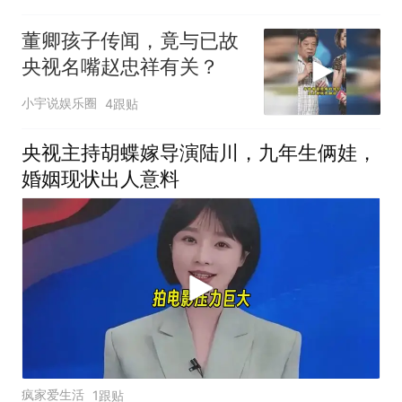
董卿孩子传闻，竟与已故
央视名嘴赵忠祥有关？
小宇说娱乐圈
4跟贴
央视主持胡蝶嫁导演陆川，九年生俩娃，
婚姻现状出人意料
疯家爱生活
1跟贴