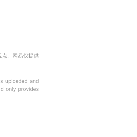
观点。网易仅提供
 is uploaded and
nd only provides