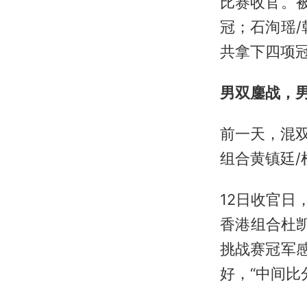
比赛收官。
冠；石洵瑶
共拿下四项
男双鏖战，
前一天，混双
组合黄镇廷/
12日收官日
香港组合杜
挑战赛冠军
好，“中间比