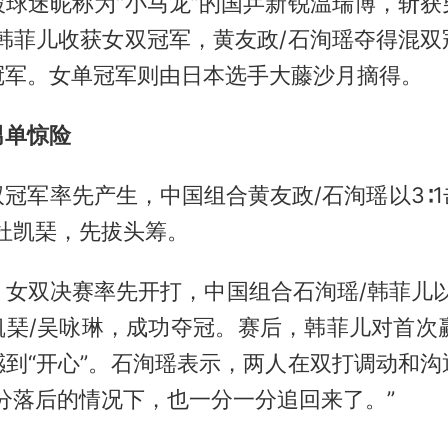
被球迷昵称为“小马龙”的国乒新锐温瑞博，斩获
/韩菲儿收获女双冠军，黄友政/石洵瑶夺得混双
冠军。女单冠军则由日本选手大藤沙月摘得。
男单惊险
冠军率先产生，中国组合黄友政/石洵瑶以3∶
杜凯琹，先拔头筹。
，女双决赛率先开打，中国组合石洵瑶/韩菲儿以
凯琹/吴咏琳，成功夺冠。赛后，韩菲儿对首次赢
感到“开心”。石洵瑶表示，两人在双打调动和沟
分落后的情况下，也一分一分追回来了。”