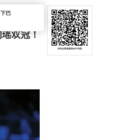
洵瑶双冠！
扫码去网易新闻APP浏览