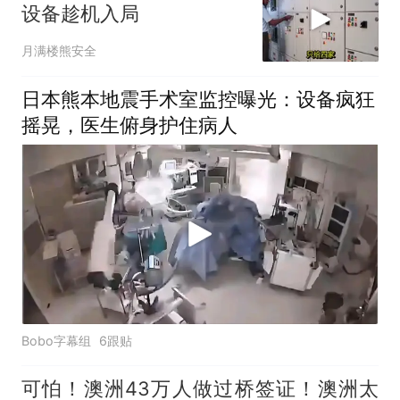
设备趁机入局
月满楼熊安全
日本熊本地震手术室监控曝光：设备疯狂
摇晃，医生俯身护住病人
Bobo字幕组
6跟贴
可怕！澳洲43万人做过桥签证！澳洲太