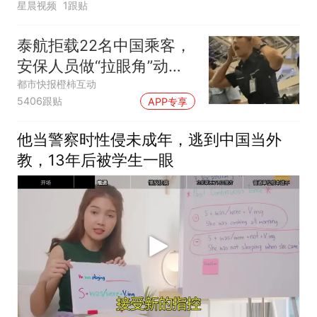
星晨视频
1跟贴
泰航拒载22名中国乘客，
安保人员做“拉眼角”动
作，泰国机场最新回应：
都市快报橙柿互动
5406跟贴
APP专享
拒绝登机决定由航司作
出；亲历者：曾承诺免费
他当警察时性侵未成年，逃到中国当外
改签但没兑现
教，13年后被学生一眼