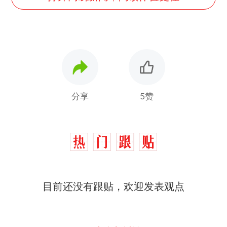
分享
5赞
制裁瓜子饺子，美国怕什
热
么？
那个在床头放菜刀的女孩，
新
目前还没有跟贴，欢迎发表观点
因老师一句“跟我回家”改写了
人生
费大厨“全国小炒肉大王”称
号，仅凭视频评出？中国烹饪
协会回应