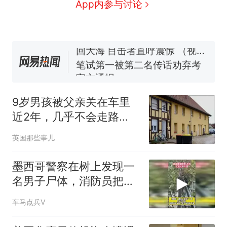
男子上山采菌偶然发现鸡枞菌
App内参与讨论
窝，原地守1天等它长大：挖了
140多朵
美国渔民钓获鲨鱼徒手将其拽
回大海 目击者直呼震惊 （视频
来源：参考消息）
笔试第一被第二名传话劝弃考
官方通报
制裁瓜子饺子，美国怕什
热
么？
9岁男孩被父亲关在车里
近2年，几乎不会走路
了，还说都是为了儿子
英国那些事儿
好？
墨西哥警察在树上发现一
名男子尸体，消防员把尸
体从树上解救下来
车马点兵V