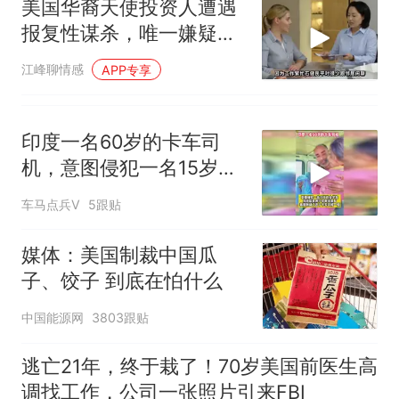
美国华裔天使投资人遭遇
报复性谋杀，唯一嫌疑人
竟被释放出狱！
江峰聊情感
APP专享
印度一名60岁的卡车司
机，意图侵犯一名15岁的
女学生
车马点兵V
5跟贴
媒体：美国制裁中国瓜
子、饺子 到底在怕什么
中国能源网
3803跟贴
逃亡21年，终于栽了！70岁美国前医生高
调找工作，公司一张照片引来FBI