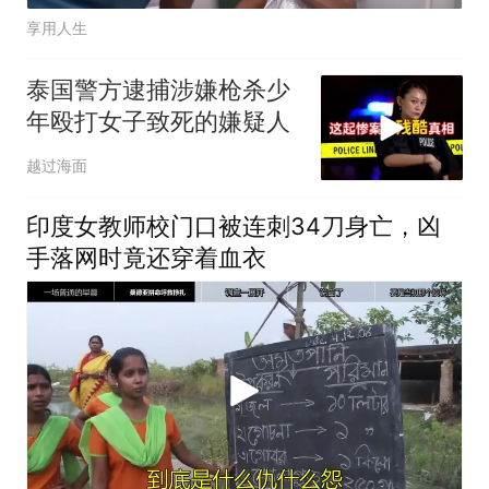
享用人生
泰国警方逮捕涉嫌枪杀少
年殴打女子致死的嫌疑人
越过海面
印度女教师校门口被连刺34刀身亡，凶
手落网时竟还穿着血衣