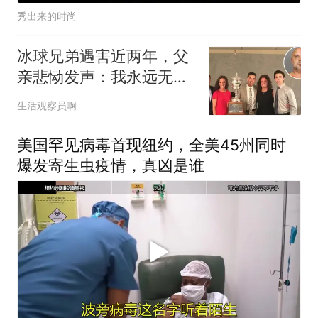
秀出来的时尚
冰球兄弟遇害近两年，父
亲悲恸发声：我永远无法
原谅凶手
生活观察员啊
美国罕见病毒首现纽约，全美45州同时
爆发寄生虫疫情，真凶是谁