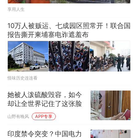
享用人生
10万人被贩运、七成园区照常开！联合国
报告撕开柬埔寨电诈遮羞布
怪味历史连连看
她被人泼硫酸毁容，如今
却让全世界记住了这张脸
山野有晚风
APP专享
印度禁令突变？中国电力