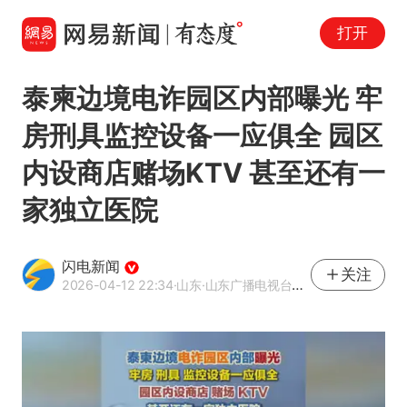
打开
泰柬边境电诈园区内部曝光 牢
房刑具监控设备一应俱全 园区
内设商店赌场KTV 甚至还有一
家独立医院
闪电新闻
关注
2026-04-12 22:34
·山东
·山东广播电视台官方APP闪电新闻