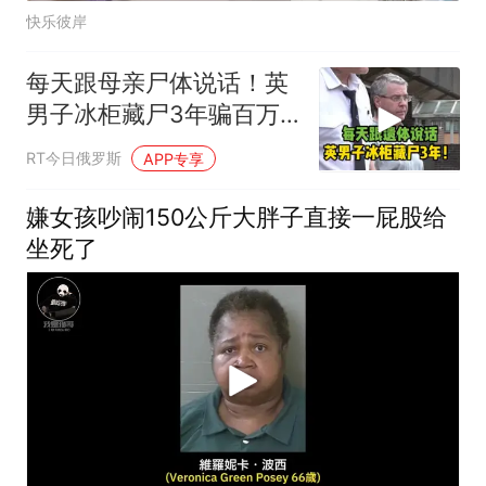
快乐彼岸
每天跟母亲尸体说话！英
男子冰柜藏尸3年骗百万
福利金
RT今日俄罗斯
APP专享
嫌女孩吵闹150公斤大胖子直接一屁股给
坐死了