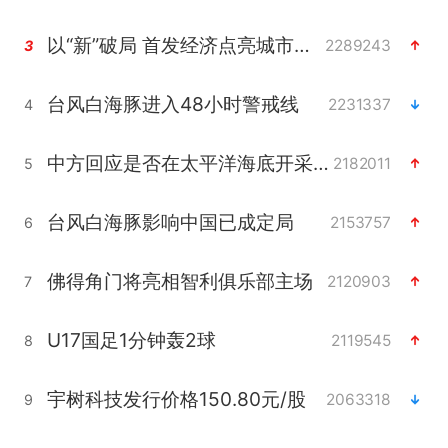
以“新”破局 首发经济点亮城市消费活力
2289243
3
台风白海豚进入48小时警戒线
2231337
4
中方回应是否在太平洋海底开采稀土
2182011
5
台风白海豚影响中国已成定局
2153757
6
佛得角门将亮相智利俱乐部主场
2120903
7
U17国足1分钟轰2球
2119545
8
宇树科技发行价格150.80元/股
2063318
9