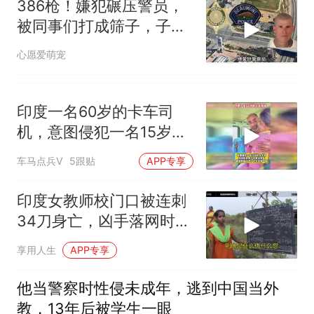
386枪！嫌犯碾压警员，
被同事们打成筛子，子弹
堆中找到尸体！
心愿爱萌宠
印度一名60岁的卡车司
机，意图侵犯一名15岁的
女学生
车马点兵V
5跟贴
APP专享
印度女教师校门口被连刺
34刀身亡，凶手落网时竟
还穿着血衣
享用人生
APP专享
他当警察时性侵未成年，逃到中国当外
教，13年后被学生一眼