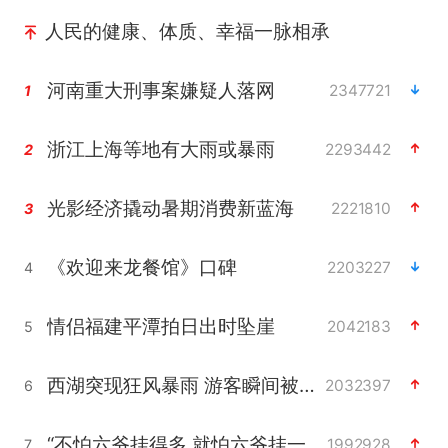
人民的健康、体质、幸福一脉相承
河南重大刑事案嫌疑人落网
2347721
1
浙江上海等地有大雨或暴雨
2293442
2
光影经济撬动暑期消费新蓝海
2221810
3
《欢迎来龙餐馆》口碑
2203227
4
情侣福建平潭拍日出时坠崖
2042183
5
西湖突现狂风暴雨 游客瞬间被浇透
2032397
6
“不怕六爷挂得多 就怕六爷挂一颗”
1992928
7