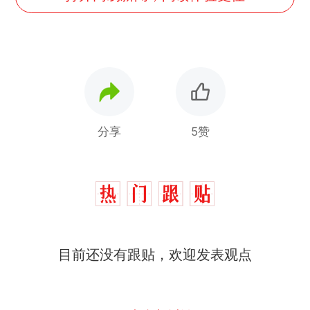
分享
5赞
那个在床头放菜刀的女孩，
热
目前还没有跟贴，欢迎发表观点
因老师一句“跟我回家”改写了
人生
搬家报价570元，搬到楼下
新
交5060元才肯搬上楼！女子傻
眼了……