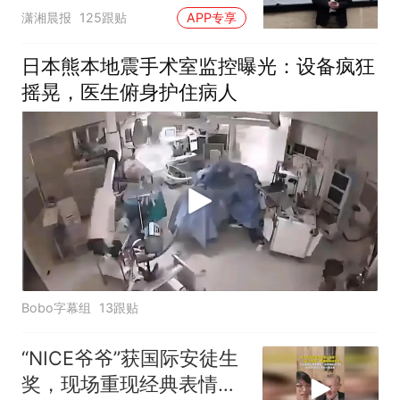
潇湘晨报
125跟贴
APP专享
日本熊本地震手术室监控曝光：设备疯狂
摇晃，医生俯身护住病人
Bobo字幕组
13跟贴
“NICE爷爷”获国际安徒生
奖，现场重现经典表情