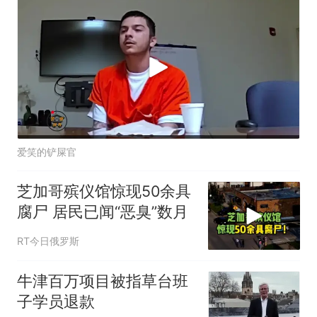
爱笑的铲屎官
芝加哥殡仪馆惊现50余具
腐尸 居民已闻“恶臭”数月
RT今日俄罗斯
牛津百万项目被指草台班
子学员退款