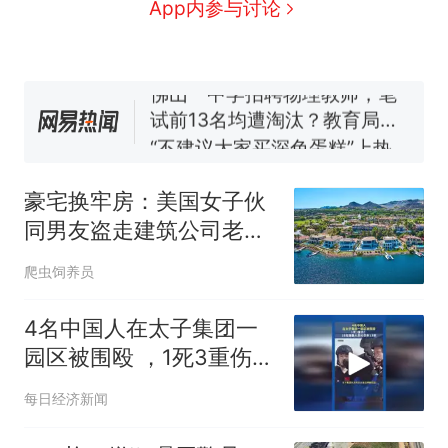
空调24小时开着反而更省电？
App内参与讨论
电力部门回应
佛山一中学招聘物理教师，笔
试前13名均遭淘汰？教育局：
已叫停招聘，成立调查组全面
“不建议大家买深色蛋糕”上热
核查
搜，网友：天塌了！
南航一航班疑向乘客发放西梅
汁，致多名乘客在飞行途中排
豪宅换牢房：美国女子伙
队上厕所！乘客：机上100多
那个在床头放菜刀的女孩，
热
同男友盗走建筑公司老板
人只有2个厕所；客服回应：并
因老师一句“跟我回家”改写了
2600万美元终落网
非每架飞机都会发放西梅汁
人生
爬虫饲养员
4名中国人在太子集团一
园区被围殴 ，1死3重伤！
15名施暴人员均获刑13年
每日经济新闻