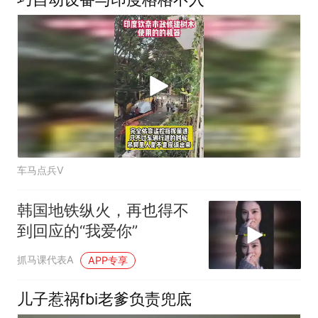
车马点兵V
韩国地铁纵火，再也得不
到回应的“我爱你”
抓马课代表A
APP专享
儿子惹祸fbi老爹负责兜底