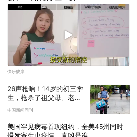
快乐彼岸
26声枪响！14岁的初三学
生，枪杀了祖父母、老
师、学生
中国新闻周刊
美国罕见病毒首现纽约，全美45州同时
爆发寄生虫疫情，真凶是谁