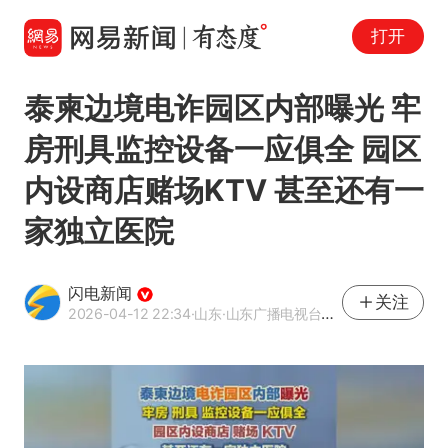
打开
泰柬边境电诈园区内部曝光 牢
房刑具监控设备一应俱全 园区
内设商店赌场KTV 甚至还有一
家独立医院
闪电新闻
关注
2026-04-12 22:34
·山东
·山东广播电视台官方APP闪电新闻