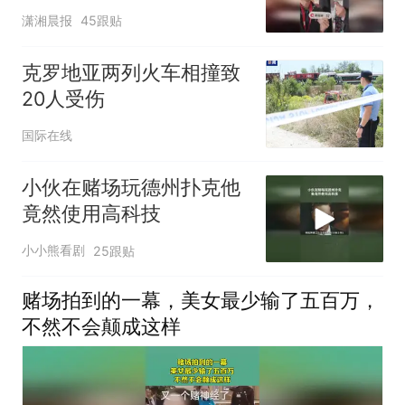
包，向中国粉丝问好
潇湘晨报
45跟贴
克罗地亚两列火车相撞致
20人受伤
国际在线
小伙在赌场玩德州扑克他
竟然使用高科技
小小熊看剧
25跟贴
赌场拍到的一幕，美女最少输了五百万，
不然不会颠成这样